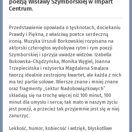
poezją Wisławy Szymborskiej w Impart
Centrum.
Przedstawienie opowiada o tęsknotach, dociekaniu
Prawdy i Piękna, z właściwą poetce serdeczną
ironią. Muzyka Urszuli Borkowskiej rozpisana na
aktorski czterogłos wydobywa rytm i rym poezji
Szymborskiej i sprzyja uwadze widzów. Izabella
Bukowska-Chądzyńska, Monika Węgiel, Joanna
Trzepiecińska i reżyserka Magdalena Smalara
tworzą idealnie zestrojony kwartet, ale każda z nich
ma też partie solowe. Wiersze znane i mniej znane
oraz fragmenty „Lektur Nadobowiązkowych”
składają się na trochę więcej niż 100 minut, 100
minut dla umysłu i serca; tak mało w naszym życiu
jest poezji, a przecież tak przyjemnie jest się w niej
zanurzyć.
Lekkość, humor, kobiecość i wdzięk, błyskotliwe