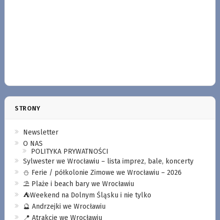
STRONY
Newsletter
O NAS
POLITYKA PRYWATNOŚCI
Sylwester we Wrocławiu – lista imprez, bale, koncerty
⛄️ Ferie / półkolonie Zimowe we Wrocławiu – 2026
⛱️ Plaże i beach bary we Wrocławiu
⛺️Weekend na Dolnym Śląsku i nie tylko
🔮 Andrzejki we Wrocławiu
📍 Atrakcje we Wrocławiu