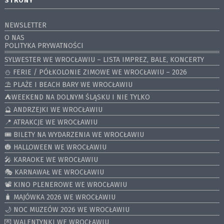
STRONY
NEWSLETTER
O NAS
POLITYKA PRYWATNOŚCI
SYLWESTER WE WROCŁAWIU – LISTA IMPREZ, BALE, KONCERTY
⛄️ FERIE / PÓŁKOLONIE ZIMOWE WE WROCŁAWIU – 2026
⛱️ PLAŻE I BEACH BARY WE WROCŁAWIU
⛺️WEEKEND NA DOLNYM ŚLĄSKU I NIE TYLKO
🔮 ANDRZEJKI WE WROCŁAWIU
📍 ATRAKCJE WE WROCŁAWIU
🎟️ BILETY NA WYDARZENIA WE WROCŁAWIU
🎃 HALLOWEEN WE WROCŁAWIU
🎤 KARAOKE WE WROCŁAWIU
🎭 KARNAWAŁ WE WROCŁAWIU
📽️ KINO PLENEROWE WE WROCŁAWIU
🧳 MAJÓWKA 2026 WE WROCŁAWIU
🌙 NOC MUZEÓW 2026 WE WROCŁAWIU
💌 WALENTYNKI WE WROCŁAWIU