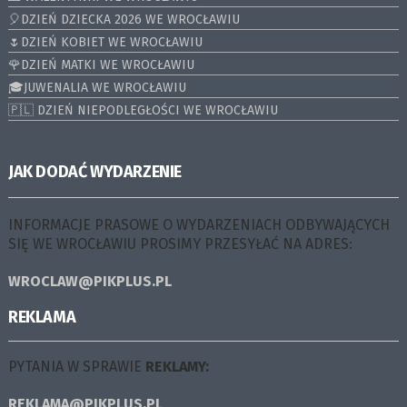
🎈DZIEŃ DZIECKA 2026 WE WROCŁAWIU
🌷DZIEŃ KOBIET WE WROCŁAWIU
🌹DZIEŃ MATKI WE WROCŁAWIU
🎓JUWENALIA WE WROCŁAWIU
🇵🇱 DZIEŃ NIEPODLEGŁOŚCI WE WROCŁAWIU
JAK DODAĆ WYDARZENIE
INFORMACJE PRASOWE O WYDARZENIACH ODBYWAJĄCYCH
SIĘ WE WROCŁAWIU PROSIMY PRZESYŁAĆ NA ADRES:
WROCLAW@PIKPLUS.PL
REKLAMA
PYTANIA W SPRAWIE
REKLAMY:
REKLAMA@PIKPLUS.PL