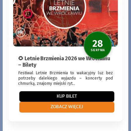
21
SIERPNI
🌻 Letnie Brzmienia 2026 we Wrocławiu
– Bilety
Festiwal Letnie Brzmienia to wakacyjny luz bez
potrzeby dalekiego wyjazdu – koncerty pod
chmurką, znajomy miejski ryt...
KUP BILET
ZOBACZ WIĘCEJ