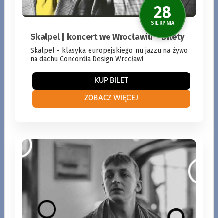
Skalpel | koncert we Wrocławiu – Bilety
KUP BILET
Skalpel - klasyka europejskiego nu jazzu na żywo
ZOBACZ WIĘCEJ
na dachu Concordia Design Wrocław!
15
SIERPNI