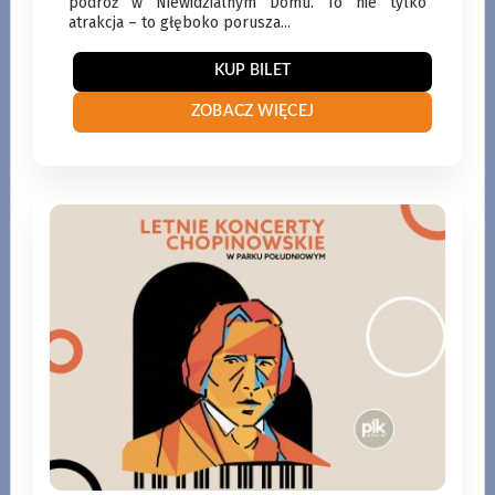
podróż w Niewidzialnym Domu. To nie tylko
atrakcja – to głęboko porusza...