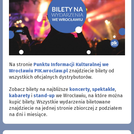
Na stronie
Punktu Informacji Kulturalnej we
Wrocławiu PIK.
wroclaw
.pl
znajdziecie bilety od
wszystkich oficjalnych dystrybutorów.
Zobacz bilety na najbliższe
koncerty
,
spektakle
,
kabarety
i
stand-up
we Wrocławiu, na które można
kupić bilety. Wszystkie wydarzenia biletowane
znajdziecie na jednej stronie zbiorczej z podziałem
na dni i miesiące.