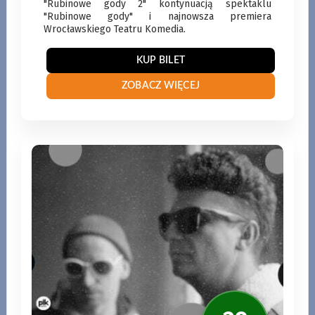
"Rubinowe gody 2" kontynuacją spektaklu
"Rubinowe gody" i najnowsza premiera
Wrocławskiego Teatru Komedia.
28
KUP BILET
SIERPNI
ZOBACZ WIĘCEJ