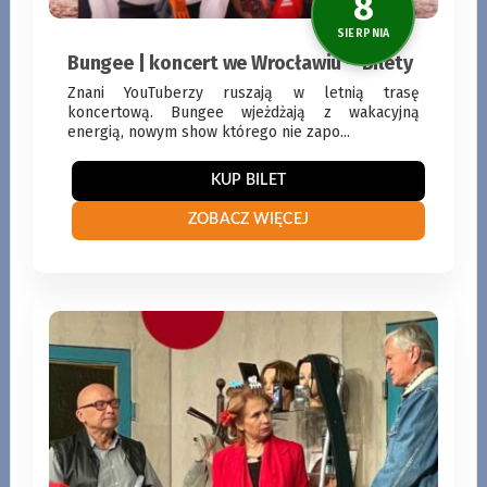
Bungee | koncert we Wrocławiu – Bilety
Znani YouTuberzy ruszają w letnią trasę
koncertową. Bungee wjeżdżają z wakacyjną
energią, nowym show którego nie zapo...
7
KUP BILET
SIERPNI
ZOBACZ WIĘCEJ