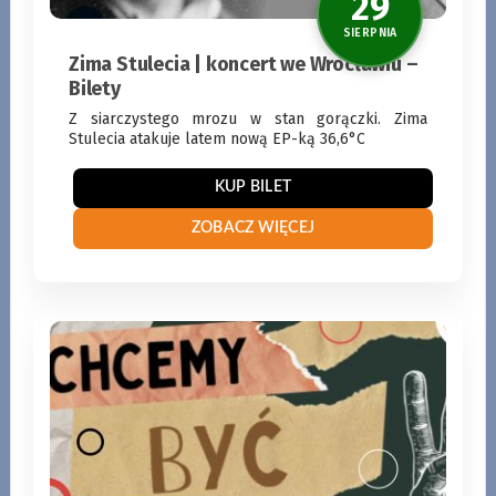
Zima Stulecia | koncert we Wrocławiu –
Bilety
Z siarczystego mrozu w stan gorączki. Zima
Stulecia atakuje latem nową EP-ką 36,6°C
28
KUP BILET
SIERPNI
ZOBACZ WIĘCEJ