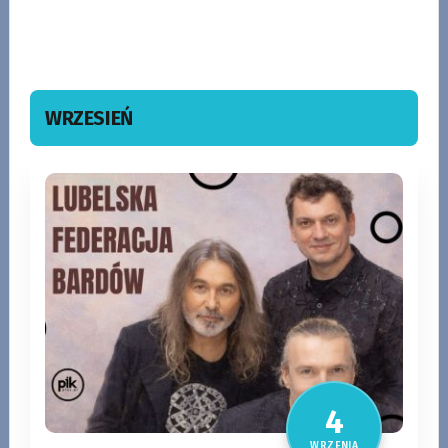
WRZESIEŃ
KUP BILET
ZOBACZ WIĘCEJ
28
SIERPNI