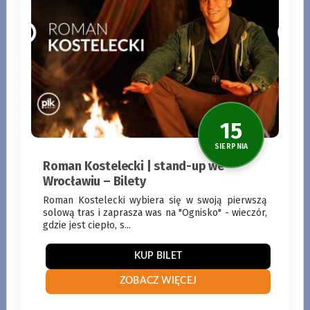
KUP BILET
ZOBACZ WIĘCEJ
8
SIERPNI
Roman Kostelecki | stand-up we
Wrocławiu – Bilety
Roman Kostelecki wybiera się w swoją pierwszą
solową tras i zaprasza was na "Ognisko" - wieczór,
gdzie jest ciepło, s...