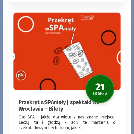
KUP BILET
ZOBACZ WIĘCEJ
8
Przekręt wSPAniały | spektakl we
Wrocławiu – Bilety
SIERPNI
Oto SPA - jakże dla wielu z nas znane miejsce!
Leczą tu i głodzą - ach, te marzenia o
czekoladowym herbatniku, jakie ...