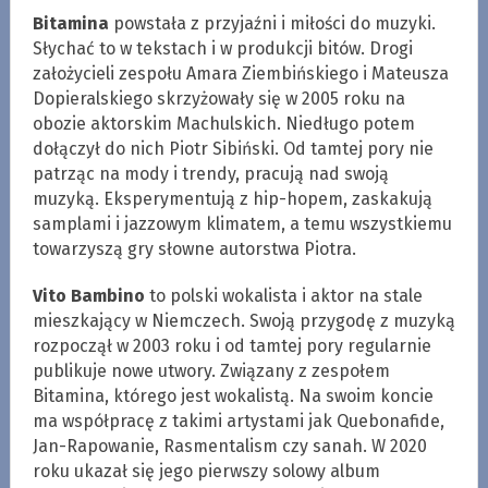
Bitamina
powstała z przyjaźni i miłości do muzyki.
Słychać to w tekstach i w produkcji bitów. Drogi
założycieli zespołu Amara Ziembińskiego i Mateusza
Dopieralskiego skrzyżowały się w 2005 roku na
obozie aktorskim Machulskich. Niedługo potem
dołączył do nich Piotr Sibiński. Od tamtej pory nie
patrząc na mody i trendy, pracują nad swoją
muzyką. Eksperymentują z hip-hopem, zaskakują
samplami i jazzowym klimatem, a temu wszystkiemu
towarzyszą gry słowne autorstwa Piotra.
Vito Bambino
to polski wokalista i aktor na stale
mieszkający w Niemczech. Swoją przygodę z muzyką
rozpoczął w 2003 roku i od tamtej pory regularnie
publikuje nowe utwory. Związany z zespołem
Bitamina, którego jest wokalistą. Na swoim koncie
ma współpracę z takimi artystami jak Quebonafide,
Jan-Rapowanie, Rasmentalism czy sanah. W 2020
roku ukazał się jego pierwszy solowy album