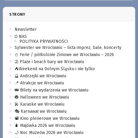
STRONY
Newsletter
O NAS
POLITYKA PRYWATNOŚCI
Sylwester we Wrocławiu – lista imprez, bale, koncerty
⛄️ Ferie / półkolonie Zimowe we Wrocławiu – 2026
⛱️ Plaże i beach bary we Wrocławiu
⛺️Weekend na Dolnym Śląsku i nie tylko
🔮 Andrzejki we Wrocławiu
📍 Atrakcje we Wrocławiu
🎟️ Bilety na wydarzenia we Wrocławiu
🎃 Halloween we Wrocławiu
🎤 Karaoke we Wrocławiu
🎭 Karnawał we Wrocławiu
📽️ Kino plenerowe we Wrocławiu
🧳 Majówka 2026 we Wrocławiu
🌙 Noc Muzeów 2026 we Wrocławiu