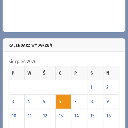
KALENDARZ WYDARZEŃ
sierpień 2026
P
W
Ś
C
P
S
N
1
2
3
4
5
6
7
8
9
10
11
12
13
14
15
16