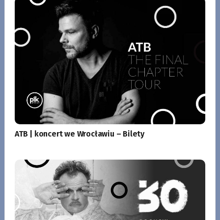
ATB | koncert we Wrocławiu – Bilety