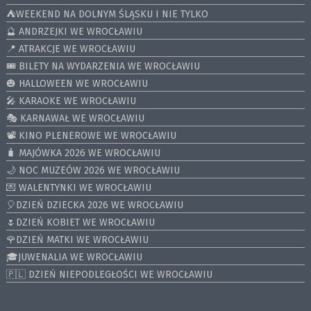
⛺️WEEKEND NA DOLNYM ŚLĄSKU I NIE TYLKO
🔮 ANDRZEJKI WE WROCŁAWIU
📍 ATRAKCJE WE WROCŁAWIU
🎟️ BILETY NA WYDARZENIA WE WROCŁAWIU
🎃 HALLOWEEN WE WROCŁAWIU
🎤 KARAOKE WE WROCŁAWIU
🎭 KARNAWAŁ WE WROCŁAWIU
📽️ KINO PLENEROWE WE WROCŁAWIU
🧳 MAJÓWKA 2026 WE WROCŁAWIU
🌙 NOC MUZEÓW 2026 WE WROCŁAWIU
💌 WALENTYNKI WE WROCŁAWIU
🎈DZIEŃ DZIECKA 2026 WE WROCŁAWIU
🌷DZIEŃ KOBIET WE WROCŁAWIU
🌹DZIEŃ MATKI WE WROCŁAWIU
🎓JUWENALIA WE WROCŁAWIU
🇵🇱 DZIEŃ NIEPODLEGŁOŚCI WE WROCŁAWIU