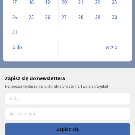
17
18
19
20
21
22
23
24
25
26
27
28
29
30
31
« lip
wrz »
Zapisz się do newslettera
Najlepsze wydarzenia kulturalne prosto na Twoją skrzynkę!
Zapisz się