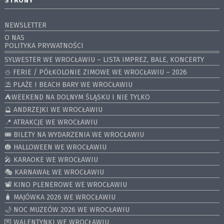
STRONY
NEWSLETTER
O NAS
POLITYKA PRYWATNOŚCI
SYLWESTER WE WROCŁAWIU – LISTA IMPREZ, BALE, KONCERTY
⛄️ FERIE / PÓŁKOLONIE ZIMOWE WE WROCŁAWIU – 2026
⛱️ PLAŻE I BEACH BARY WE WROCŁAWIU
⛺️WEEKEND NA DOLNYM ŚLĄSKU I NIE TYLKO
🔮 ANDRZEJKI WE WROCŁAWIU
📍 ATRAKCJE WE WROCŁAWIU
🎟️ BILETY NA WYDARZENIA WE WROCŁAWIU
🎃 HALLOWEEN WE WROCŁAWIU
🎤 KARAOKE WE WROCŁAWIU
🎭 KARNAWAŁ WE WROCŁAWIU
📽️ KINO PLENEROWE WE WROCŁAWIU
🧳 MAJÓWKA 2026 WE WROCŁAWIU
🌙 NOC MUZEÓW 2026 WE WROCŁAWIU
💌 WALENTYNKI WE WROCŁAWIU