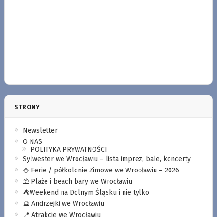
STRONY
Newsletter
O NAS
POLITYKA PRYWATNOŚCI
Sylwester we Wrocławiu – lista imprez, bale, koncerty
⛄️ Ferie / półkolonie Zimowe we Wrocławiu – 2026
⛱️ Plaże i beach bary we Wrocławiu
⛺️Weekend na Dolnym Śląsku i nie tylko
🔮 Andrzejki we Wrocławiu
📍 Atrakcje we Wrocławiu