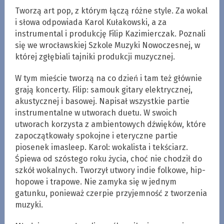
Tworzą art pop, z którym łączą różne style. Za wokal
i słowa odpowiada Karol Kułakowski, a za
instrumental i produkcję Filip Kazimierczak. Poznali
się we wrocławskiej Szkole Muzyki Nowoczesnej, w
której zgłębiali tajniki produkcji muzycznej.
W tym mieście tworzą na co dzień i tam też głównie
grają koncerty. Filip: samouk gitary elektrycznej,
akustycznej i basowej. Napisał wszystkie partie
instrumentalne w utworach duetu. W swoich
utworach korzysta z ambientowych dźwięków, które
zapoczątkowały spokojne i eteryczne partie
piosenek imasleep. Karol: wokalista i tekściarz.
Śpiewa od szóstego roku życia, choć nie chodził do
szkół wokalnych. Tworzył utwory indie folkowe, hip-
hopowe i trapowe. Nie zamyka się w jednym
gatunku, ponieważ czerpie przyjemność z tworzenia
muzyki.