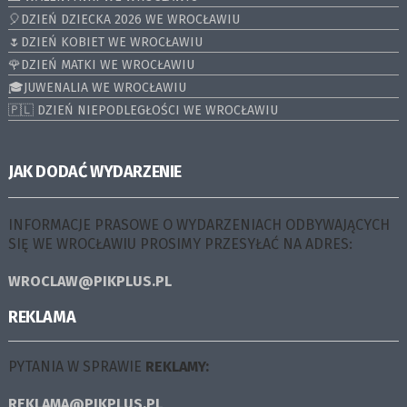
🎈DZIEŃ DZIECKA 2026 WE WROCŁAWIU
🌷DZIEŃ KOBIET WE WROCŁAWIU
🌹DZIEŃ MATKI WE WROCŁAWIU
🎓JUWENALIA WE WROCŁAWIU
🇵🇱 DZIEŃ NIEPODLEGŁOŚCI WE WROCŁAWIU
JAK DODAĆ WYDARZENIE
INFORMACJE PRASOWE O WYDARZENIACH ODBYWAJĄCYCH
SIĘ WE WROCŁAWIU PROSIMY PRZESYŁAĆ NA ADRES:
WROCLAW@PIKPLUS.PL
REKLAMA
PYTANIA W SPRAWIE
REKLAMY:
REKLAMA@PIKPLUS.PL