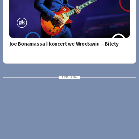
Joe Bonamassa | koncert we Wrocławiu – Bilety