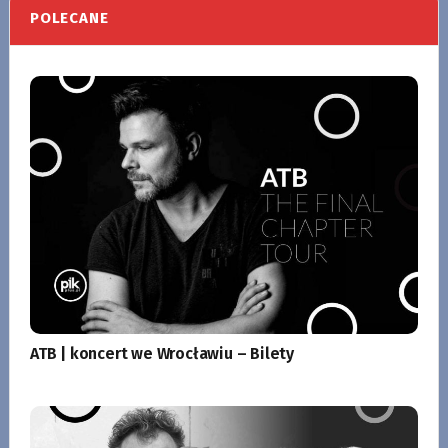
POLECANE
ATB | koncert we Wrocławiu – Bilety