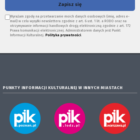
Zapisz się
Wyrażam zgodę na przetwarzanie moich danych osobowych (imię, adres e-
mail) w celu wysyłki newslettera zgodnie z art. 6 ust. 1 lit. a RODO oraz na
otrzymywanie informacji handlowych drogą elektroniczną zgodnie z art. 172
Prawa komunikacji elektronicznej. Administratorem danych jest Punkt
Informacji Kulturalnej.
Polityka prywatności
.
PUNKTY INFORMACJI KULTURALNEJ W INNYCH MIASTACH