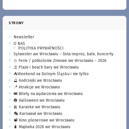
STRONY
Newsletter
O NAS
POLITYKA PRYWATNOŚCI
Sylwester we Wrocławiu – lista imprez, bale, koncerty
⛄️ Ferie / półkolonie Zimowe we Wrocławiu – 2026
⛱️ Plaże i beach bary we Wrocławiu
⛺️Weekend na Dolnym Śląsku i nie tylko
🔮 Andrzejki we Wrocławiu
📍 Atrakcje we Wrocławiu
🎟️ Bilety na wydarzenia we Wrocławiu
🎃 Halloween we Wrocławiu
🎤 Karaoke we Wrocławiu
🎭 Karnawał we Wrocławiu
📽️ Kino plenerowe we Wrocławiu
🧳 Majówka 2026 we Wrocławiu