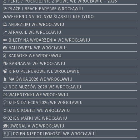
⛄️ FERIE / PÓŁKOLONIE ZIMOWE WE WROCŁAWIU – 2026
⛱️ PLAŻE I BEACH BARY WE WROCŁAWIU
⛺️WEEKEND NA DOLNYM ŚLĄSKU I NIE TYLKO
🔮 ANDRZEJKI WE WROCŁAWIU
📍 ATRAKCJE WE WROCŁAWIU
🎟️ BILETY NA WYDARZENIA WE WROCŁAWIU
🎃 HALLOWEEN WE WROCŁAWIU
🎤 KARAOKE WE WROCŁAWIU
🎭 KARNAWAŁ WE WROCŁAWIU
📽️ KINO PLENEROWE WE WROCŁAWIU
🧳 MAJÓWKA 2026 WE WROCŁAWIU
🌙 NOC MUZEÓW 2026 WE WROCŁAWIU
💌 WALENTYNKI WE WROCŁAWIU
🎈DZIEŃ DZIECKA 2026 WE WROCŁAWIU
🌷DZIEŃ KOBIET WE WROCŁAWIU
🌹DZIEŃ MATKI WE WROCŁAWIU
🎓JUWENALIA WE WROCŁAWIU
🇵🇱 DZIEŃ NIEPODLEGŁOŚCI WE WROCŁAWIU