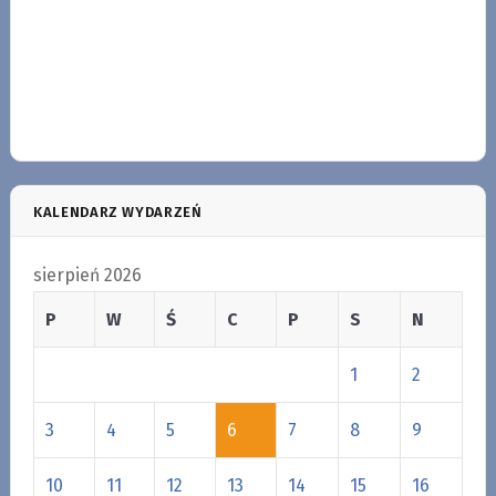
KALENDARZ WYDARZEŃ
sierpień 2026
P
W
Ś
C
P
S
N
1
2
3
4
5
6
7
8
9
10
11
12
13
14
15
16