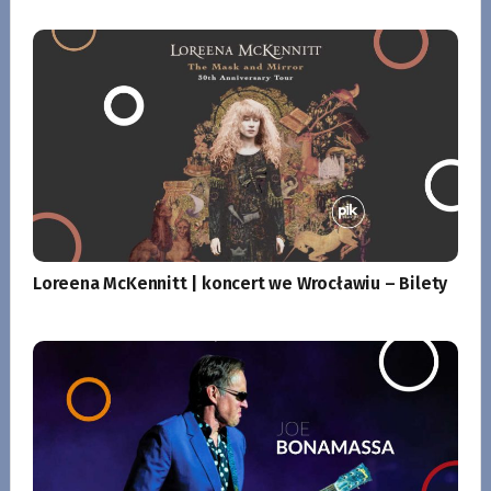
Loreena McKennitt | koncert we Wrocławiu – Bilety