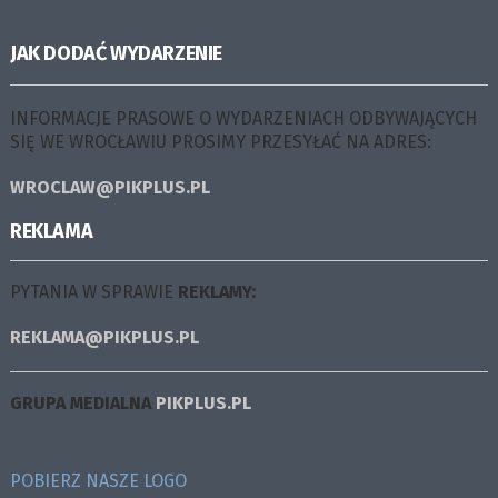
JAK DODAĆ WYDARZENIE
INFORMACJE PRASOWE O WYDARZENIACH ODBYWAJĄCYCH
SIĘ WE WROCŁAWIU PROSIMY PRZESYŁAĆ NA ADRES:
WROCLAW@PIKPLUS.PL
REKLAMA
PYTANIA W SPRAWIE
REKLAMY:
REKLAMA@PIKPLUS.PL
GRUPA MEDIALNA
PIKPLUS.PL
POBIERZ NASZE LOGO