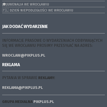
🎓JUWENALIA WE WROCŁAWIU
🇵🇱 DZIEŃ NIEPODLEGŁOŚCI WE WROCŁAWIU
JAK DODAĆ WYDARZENIE
INFORMACJE PRASOWE O WYDARZENIACH ODBYWAJĄCYCH
SIĘ WE WROCŁAWIU PROSIMY PRZESYŁAĆ NA ADRES:
WROCLAW@PIKPLUS.PL
REKLAMA
PYTANIA W SPRAWIE
REKLAMY:
REKLAMA@PIKPLUS.PL
GRUPA MEDIALNA
PIKPLUS.PL