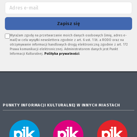
Zapisz się
Wyrażam zgodę na przetwarzanie moich danych osobowych (imię, adres e-
mail) w celu wysyłki newslettera zgodnie z art. 6 ust. 1 lit. a RODO oraz na
otrzymywanie informacji handlowych drogą elektroniczną zgodnie z art. 172
Prawa komunikacji elektronicznej. Administratorem danych jest Punkt
Informacji Kulturalnej.
Polityka prywatności
.
PUNKTY INFORMACJI KULTURALNEJ W INNYCH MIASTACH