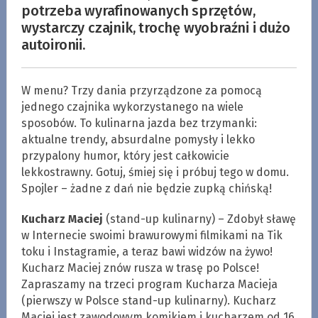
potrzeba wyrafinowanych sprzętów,
wystarczy czajnik, trochę wyobraźni i dużo
autoironii.
W menu? Trzy dania przyrządzone za pomocą
jednego czajnika wykorzystanego na wiele
sposobów. To kulinarna jazda bez trzymanki:
aktualne trendy, absurdalne pomysły i lekko
przypalony humor, który jest całkowicie
lekkostrawny. Gotuj, śmiej się i próbuj tego w domu.
Spojler – żadne z dań nie będzie zupką chińską!
Kucharz Maciej
(stand-up kulinarny) – Zdobył sławę
w Internecie swoimi brawurowymi filmikami na Tik
toku i Instagramie, a teraz bawi widzów na żywo!
Kucharz Maciej znów rusza w trasę po Polsce!
Zapraszamy na trzeci program Kucharza Macieja
(pierwszy w Polsce stand-up kulinarny). Kucharz
Maciej jest zawodowym komikiem i kucharzem od 16