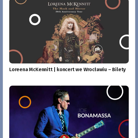
Loreena McKennitt | koncert we Wrocławiu – Bilety