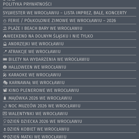
POLITYKA PRYWATNOŚCI
SYLWESTER WE WROCŁAWIU – LISTA IMPREZ, BALE, KONCERTY
⛄️ FERIE / PÓŁKOLONIE ZIMOWE WE WROCŁAWIU – 2026
⛱️ PLAŻE I BEACH BARY WE WROCŁAWIU
⛺️WEEKEND NA DOLNYM ŚLĄSKU I NIE TYLKO
🔮 ANDRZEJKI WE WROCŁAWIU
📍 ATRAKCJE WE WROCŁAWIU
🎟️ BILETY NA WYDARZENIA WE WROCŁAWIU
🎃 HALLOWEEN WE WROCŁAWIU
🎤 KARAOKE WE WROCŁAWIU
🎭 KARNAWAŁ WE WROCŁAWIU
📽️ KINO PLENEROWE WE WROCŁAWIU
🧳 MAJÓWKA 2026 WE WROCŁAWIU
🌙 NOC MUZEÓW 2026 WE WROCŁAWIU
💌 WALENTYNKI WE WROCŁAWIU
🎈DZIEŃ DZIECKA 2026 WE WROCŁAWIU
🌷DZIEŃ KOBIET WE WROCŁAWIU
🌹DZIEŃ MATKI WE WROCŁAWIU