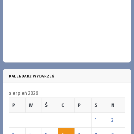
KALENDARZ WYDARZEŃ
sierpień 2026
P
W
Ś
C
P
S
N
1
2