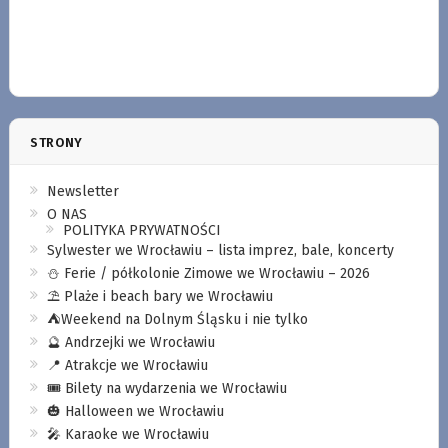
STRONY
Newsletter
O NAS
POLITYKA PRYWATNOŚCI
Sylwester we Wrocławiu – lista imprez, bale, koncerty
⛄️ Ferie / półkolonie Zimowe we Wrocławiu – 2026
⛱️ Plaże i beach bary we Wrocławiu
⛺️Weekend na Dolnym Śląsku i nie tylko
🔮 Andrzejki we Wrocławiu
📍 Atrakcje we Wrocławiu
🎟️ Bilety na wydarzenia we Wrocławiu
🎃 Halloween we Wrocławiu
🎤 Karaoke we Wrocławiu