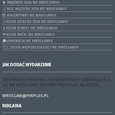
🧳 MAJÓWKA 2026 WE WROCŁAWIU
🌙 NOC MUZEÓW 2026 WE WROCŁAWIU
💌 WALENTYNKI WE WROCŁAWIU
🎈DZIEŃ DZIECKA 2026 WE WROCŁAWIU
🌷DZIEŃ KOBIET WE WROCŁAWIU
🌹DZIEŃ MATKI WE WROCŁAWIU
🎓JUWENALIA WE WROCŁAWIU
🇵🇱 DZIEŃ NIEPODLEGŁOŚCI WE WROCŁAWIU
JAK DODAĆ WYDARZENIE
INFORMACJE PRASOWE O WYDARZENIACH ODBYWAJĄCYCH
SIĘ WE WROCŁAWIU PROSIMY PRZESYŁAĆ NA ADRES:
WROCLAW@PIKPLUS.PL
REKLAMA