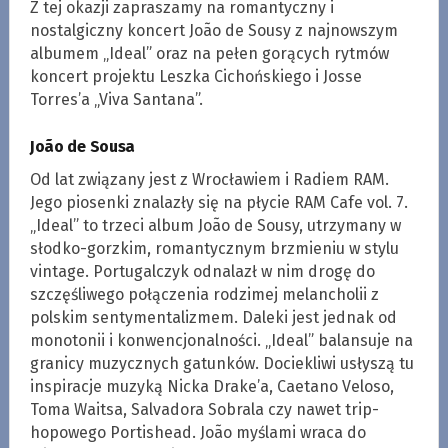
Z tej okazji zapraszamy na romantyczny i
nostalgiczny koncert João de Sousy z najnowszym
albumem „Ideal” oraz na pełen gorących rytmów
koncert projektu Leszka Cichońskiego i Josse
Torres’a „Viva Santana”.
João de Sousa
Od lat związany jest z Wrocławiem i Radiem RAM.
Jego piosenki znalazły się na płycie RAM Cafe vol. 7.
„Ideal” to trzeci album João de Sousy, utrzymany w
słodko-gorzkim, romantycznym brzmieniu w stylu
vintage. Portugalczyk odnalazł w nim drogę do
szczęśliwego połączenia rodzimej melancholii z
polskim sentymentalizmem. Daleki jest jednak od
monotonii i konwencjonalności. „Ideal” balansuje na
granicy muzycznych gatunków. Dociekliwi usłyszą tu
inspiracje muzyką Nicka Drake’a, Caetano Veloso,
Toma Waitsa, Salvadora Sobrala czy nawet trip-
hopowego Portishead. João myślami wraca do