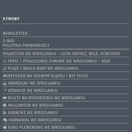
STRONY
NEWSLETTER
O NAS
POLITYKA PRYWATNOŚCI
SYLWESTER WE WROCŁAWIU – LISTA IMPREZ, BALE, KONCERTY
⛄️ FERIE / PÓŁKOLONIE ZIMOWE WE WROCŁAWIU – 2026
⛱️ PLAŻE I BEACH BARY WE WROCŁAWIU
⛺️WEEKEND NA DOLNYM ŚLĄSKU I NIE TYLKO
🔮 ANDRZEJKI WE WROCŁAWIU
📍 ATRAKCJE WE WROCŁAWIU
🎟️ BILETY NA WYDARZENIA WE WROCŁAWIU
🎃 HALLOWEEN WE WROCŁAWIU
🎤 KARAOKE WE WROCŁAWIU
🎭 KARNAWAŁ WE WROCŁAWIU
📽️ KINO PLENEROWE WE WROCŁAWIU