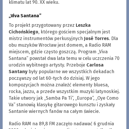
klimatu lat 90. XX wieku.
„Viva Santana”
To projekt przygotowany przez
Leszka
Cichońskiego
, którego gościem specjalnym jest
mistrz instrumentów perkusyjnych
José Torres
. Dla
obu muzyków Wrocław jest domem, a Radio RAM
miejscem, gdzie często goszczą. Program „Viva
Santana” powstał dwa lata temu w celu uczczenia 70
urodzin wybitnego artysty. Przeboje
Carlosa
Santany
były popularne we wszystkich dekadach
począwszy od lat 60-tych do dzisiaj. W jego
kompozycjach można znaleźć elementy bluesa,
rocka, jazzu, a przede wszystkim muzyki latynoskiej.
Takie utwory jak „Samba Pa Ti”, „Europa”, „Oye Como
Va” stanowią klasykę gitarowego kunsztu i zyskały
Santanie wiernych fanów na całym świecie.
Radio RAM na 89,8 FM zaczęło nadawać 6 grudnia