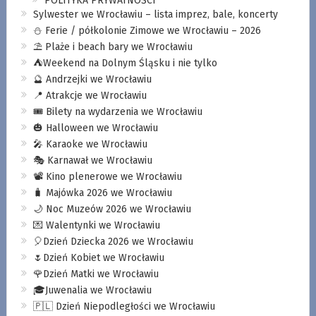
POLITYKA PRYWATNOŚCI
Sylwester we Wrocławiu – lista imprez, bale, koncerty
⛄️ Ferie / półkolonie Zimowe we Wrocławiu – 2026
⛱️ Plaże i beach bary we Wrocławiu
⛺️Weekend na Dolnym Śląsku i nie tylko
🔮 Andrzejki we Wrocławiu
📍 Atrakcje we Wrocławiu
🎟️ Bilety na wydarzenia we Wrocławiu
🎃 Halloween we Wrocławiu
🎤 Karaoke we Wrocławiu
🎭 Karnawał we Wrocławiu
📽️ Kino plenerowe we Wrocławiu
🧳 Majówka 2026 we Wrocławiu
🌙 Noc Muzeów 2026 we Wrocławiu
💌 Walentynki we Wrocławiu
🎈Dzień Dziecka 2026 we Wrocławiu
🌷Dzień Kobiet we Wrocławiu
🌹Dzień Matki we Wrocławiu
🎓Juwenalia we Wrocławiu
🇵🇱 Dzień Niepodległości we Wrocławiu