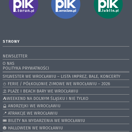
STRONY
NEWSLETTER
O NAS
POLITYKA PRYWATNOŚCI
SYLWESTER WE WROCŁAWIU – LISTA IMPREZ, BALE, KONCERTY
⛄️ FERIE / PÓŁKOLONIE ZIMOWE WE WROCŁAWIU – 2026
⛱️ PLAŻE I BEACH BARY WE WROCŁAWIU
⛺️WEEKEND NA DOLNYM ŚLĄSKU I NIE TYLKO
🔮 ANDRZEJKI WE WROCŁAWIU
📍 ATRAKCJE WE WROCŁAWIU
🎟️ BILETY NA WYDARZENIA WE WROCŁAWIU
🎃 HALLOWEEN WE WROCŁAWIU