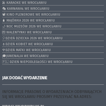
🎤 KARAOKE WE WROCŁAWIU
🎭 KARNAWAŁ WE WROCŁAWIU
📽️ KINO PLENEROWE WE WROCŁAWIU
🧳 MAJÓWKA 2026 WE WROCŁAWIU
🌙 NOC MUZEÓW 2026 WE WROCŁAWIU
💌 WALENTYNKI WE WROCŁAWIU
🎈DZIEŃ DZIECKA 2026 WE WROCŁAWIU
🌷DZIEŃ KOBIET WE WROCŁAWIU
🌹DZIEŃ MATKI WE WROCŁAWIU
🎓JUWENALIA WE WROCŁAWIU
🇵🇱 DZIEŃ NIEPODLEGŁOŚCI WE WROCŁAWIU
JAK DODAĆ WYDARZENIE
INFORMACJE PRASOWE O WYDARZENIACH ODBYWAJĄCYCH
SIĘ WE WROCŁAWIU PROSIMY PRZESYŁAĆ NA ADRES: