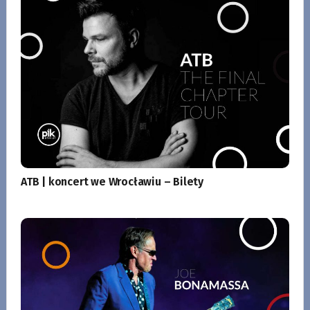
ATB | koncert we Wrocławiu – Bilety