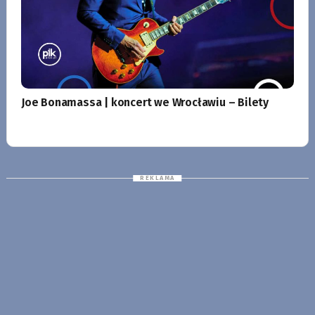
Joe Bonamassa | koncert we Wrocławiu – Bilety