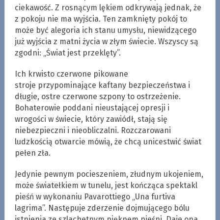
ciekawość. Z rosnącym lękiem odkrywają jednak, że
z pokoju nie ma wyjścia. Ten zamknięty pokój to
może być alegoria ich stanu umysłu, niewidzącego
już wyjścia z matni życia w złym świecie. Wszyscy są
zgodni: „Świat jest przeklęty”.
Ich krwisto czerwone pikowane
stroje przypominające kaftany bezpieczeństwa i
długie, ostre czerwone szpony to ostrzeżenie.
Bohaterowie poddani nieustającej opresji i
wrogości w świecie, który zawiódł, stają się
niebezpieczni i nieobliczalni. Rozczarowani
ludzkością otwarcie mówią, że chcą unicestwić świat
pełen zła.
Jedynie pewnym pocieszeniem, złudnym ukojeniem,
może światełkiem w tunelu, jest kończąca spektakl
pieśń w wykonaniu Pavarottiego „Una furtiva
lagrima”. Następuje zderzenie dojmującego bólu
istnienia ze szlachetnym pięknem pieśni. Daje ona