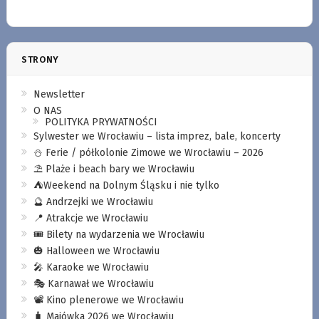
STRONY
Newsletter
O NAS
POLITYKA PRYWATNOŚCI
Sylwester we Wrocławiu – lista imprez, bale, koncerty
⛄️ Ferie / półkolonie Zimowe we Wrocławiu – 2026
⛱️ Plaże i beach bary we Wrocławiu
⛺️Weekend na Dolnym Śląsku i nie tylko
🔮 Andrzejki we Wrocławiu
📍 Atrakcje we Wrocławiu
🎟️ Bilety na wydarzenia we Wrocławiu
🎃 Halloween we Wrocławiu
🎤 Karaoke we Wrocławiu
🎭 Karnawał we Wrocławiu
📽️ Kino plenerowe we Wrocławiu
🧳 Majówka 2026 we Wrocławiu