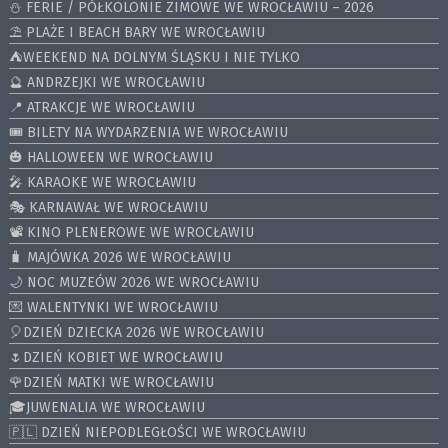
⛄️ FERIE / PÓŁKOLONIE ZIMOWE WE WROCŁAWIU – 2026
⛱️ PLAŻE I BEACH BARY WE WROCŁAWIU
⛺️WEEKEND NA DOLNYM ŚLĄSKU I NIE TYLKO
🔮 ANDRZEJKI WE WROCŁAWIU
📍 ATRAKCJE WE WROCŁAWIU
🎟️ BILETY NA WYDARZENIA WE WROCŁAWIU
🎃 HALLOWEEN WE WROCŁAWIU
🎤 KARAOKE WE WROCŁAWIU
🎭 KARNAWAŁ WE WROCŁAWIU
📽️ KINO PLENEROWE WE WROCŁAWIU
🧳 MAJÓWKA 2026 WE WROCŁAWIU
🌙 NOC MUZEÓW 2026 WE WROCŁAWIU
💌 WALENTYNKI WE WROCŁAWIU
🎈DZIEŃ DZIECKA 2026 WE WROCŁAWIU
🌷DZIEŃ KOBIET WE WROCŁAWIU
🌹DZIEŃ MATKI WE WROCŁAWIU
🎓JUWENALIA WE WROCŁAWIU
🇵🇱 DZIEŃ NIEPODLEGŁOŚCI WE WROCŁAWIU