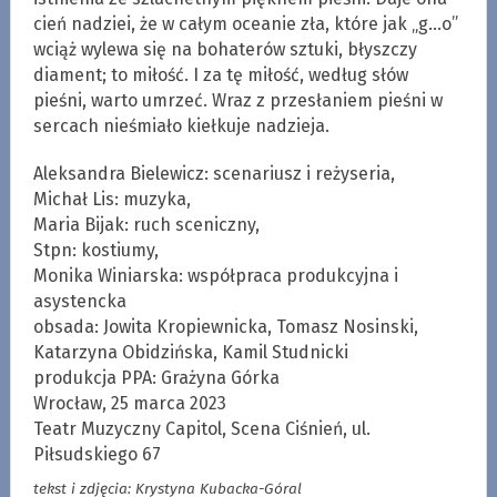
cień nadziei, że w całym oceanie zła, które jak „g…o”
wciąż wylewa się na bohaterów sztuki, błyszczy
diament; to miłość. I za tę miłość, według słów
pieśni, warto umrzeć. Wraz z przesłaniem pieśni w
sercach nieśmiało kiełkuje nadzieja.
Aleksandra Bielewicz: scenariusz i reżyseria,
Michał Lis: muzyka,
Maria Bijak: ruch sceniczny,
Stpn: kostiumy,
Monika Winiarska: współpraca produkcyjna i
asystencka
obsada: Jowita Kropiewnicka, Tomasz Nosinski,
Katarzyna Obidzińska, Kamil Studnicki
produkcja PPA: Grażyna Górka
Wrocław, 25 marca 2023
Teatr Muzyczny Capitol, Scena Ciśnień, ul.
Piłsudskiego 67
tekst i zdjęcia: Krystyna Kubacka-Góral