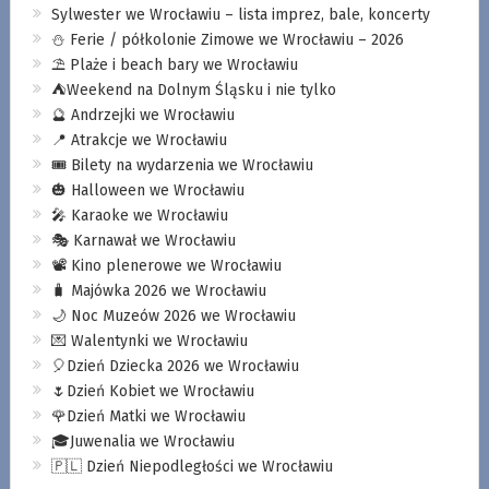
Sylwester we Wrocławiu – lista imprez, bale, koncerty
⛄️ Ferie / półkolonie Zimowe we Wrocławiu – 2026
⛱️ Plaże i beach bary we Wrocławiu
⛺️Weekend na Dolnym Śląsku i nie tylko
🔮 Andrzejki we Wrocławiu
📍 Atrakcje we Wrocławiu
🎟️ Bilety na wydarzenia we Wrocławiu
🎃 Halloween we Wrocławiu
🎤 Karaoke we Wrocławiu
🎭 Karnawał we Wrocławiu
📽️ Kino plenerowe we Wrocławiu
🧳 Majówka 2026 we Wrocławiu
🌙 Noc Muzeów 2026 we Wrocławiu
💌 Walentynki we Wrocławiu
🎈Dzień Dziecka 2026 we Wrocławiu
🌷Dzień Kobiet we Wrocławiu
🌹Dzień Matki we Wrocławiu
🎓Juwenalia we Wrocławiu
🇵🇱 Dzień Niepodległości we Wrocławiu