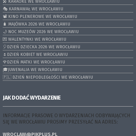
🎤 KARAOKE WE WROCŁAWIU
🎭 KARNAWAŁ WE WROCŁAWIU
📽️ KINO PLENEROWE WE WROCŁAWIU
🧳 MAJÓWKA 2026 WE WROCŁAWIU
🌙 NOC MUZEÓW 2026 WE WROCŁAWIU
💌 WALENTYNKI WE WROCŁAWIU
🎈DZIEŃ DZIECKA 2026 WE WROCŁAWIU
🌷DZIEŃ KOBIET WE WROCŁAWIU
🌹DZIEŃ MATKI WE WROCŁAWIU
🎓JUWENALIA WE WROCŁAWIU
🇵🇱 DZIEŃ NIEPODLEGŁOŚCI WE WROCŁAWIU
JAK DODAĆ WYDARZENIE
INFORMACJE PRASOWE O WYDARZENIACH ODBYWAJĄCYCH
SIĘ WE WROCŁAWIU PROSIMY PRZESYŁAĆ NA ADRES:
WROCLAW@PIKPLUS.PL