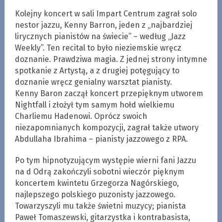
Kolejny koncert w sali Impart Centrum zagrał solo
nestor jazzu, Kenny Barron, jeden z „najbardziej
lirycznych pianistów na świecie” – według „Jazz
Weekly”. Ten recital to było nieziemskie wręcz
doznanie. Prawdziwa magia. Z jednej strony intymne
spotkanie z Artystą, a z drugiej potęgujący to
doznanie wręcz genialny warsztat pianisty.
Kenny Baron zaczął koncert przepięknym utworem
Nightfall i złożył tym samym hołd wielkiemu
Charliemu Hadenowi. Oprócz swoich
niezapomnianych kompozycji, zagrał także utwory
Abdullaha Ibrahima – pianisty jazzowego z RPA.
Po tym hipnotyzującym występie wierni fani Jazzu
na d Odrą zakończyli sobotni wieczór pięknym
koncertem kwintetu Grzegorza Nagórskiego,
najlepszego polskiego puzonisty jazzowego.
Towarzyszyli mu także świetni muzycy; pianista
Paweł Tomaszewski, gitarzystka i kontrabasista,