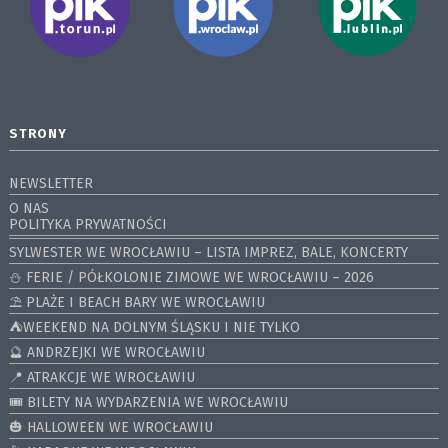
STRONY
NEWSLETTER
O NAS
POLITYKA PRYWATNOŚCI
SYLWESTER WE WROCŁAWIU – LISTA IMPREZ, BALE, KONCERTY
⛄️ FERIE / PÓŁKOLONIE ZIMOWE WE WROCŁAWIU – 2026
⛱️ PLAŻE I BEACH BARY WE WROCŁAWIU
⛺️WEEKEND NA DOLNYM ŚLĄSKU I NIE TYLKO
🔮 ANDRZEJKI WE WROCŁAWIU
📍 ATRAKCJE WE WROCŁAWIU
🎟️ BILETY NA WYDARZENIA WE WROCŁAWIU
🎃 HALLOWEEN WE WROCŁAWIU