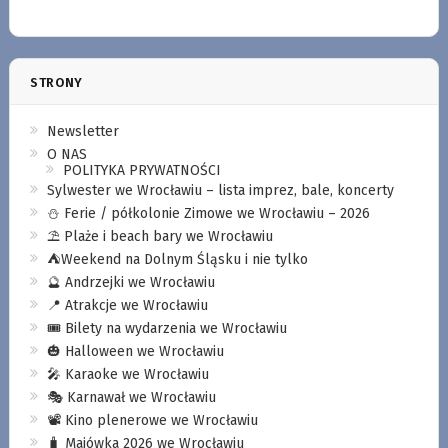
STRONY
Newsletter
O NAS
POLITYKA PRYWATNOŚCI
Sylwester we Wrocławiu – lista imprez, bale, koncerty
⛄️ Ferie / półkolonie Zimowe we Wrocławiu – 2026
⛱️ Plaże i beach bary we Wrocławiu
⛺️Weekend na Dolnym Śląsku i nie tylko
🔮 Andrzejki we Wrocławiu
📍 Atrakcje we Wrocławiu
🎟️ Bilety na wydarzenia we Wrocławiu
🎃 Halloween we Wrocławiu
🎤 Karaoke we Wrocławiu
🎭 Karnawał we Wrocławiu
📽️ Kino plenerowe we Wrocławiu
🧳 Majówka 2026 we Wrocławiu