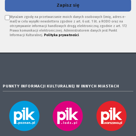
Zapisz się
Wyrażam zgodę na przetwarzanie moich danych osobowych (imię, adres e-
mail) w celu wysyłki newslettera zgodnie z art. 6 ust. 1 lit. a RODO oraz na
otrzymywanie informacji handlowych drogą elektroniczną zgodnie z art. 172
Prawa komunikacji elektronicznej. Administratorem danych jest Punkt
Informacji Kulturalnej.
Polityka prywatności
.
PUNKTY INFORMACJI KULTURALNEJ W INNYCH MIASTACH