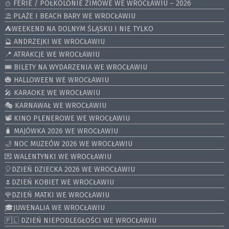
⛄️ FERIE / PÓŁKOLONIE ZIMOWE WE WROCŁAWIU – 2026
⛱️ PLAŻE I BEACH BARY WE WROCŁAWIU
⛺️WEEKEND NA DOLNYM ŚLĄSKU I NIE TYLKO
🔮 ANDRZEJKI WE WROCŁAWIU
📍 ATRAKCJE WE WROCŁAWIU
🎟️ BILETY NA WYDARZENIA WE WROCŁAWIU
🎃 HALLOWEEN WE WROCŁAWIU
🎤 KARAOKE WE WROCŁAWIU
🎭 KARNAWAŁ WE WROCŁAWIU
📽️ KINO PLENEROWE WE WROCŁAWIU
🧳 MAJÓWKA 2026 WE WROCŁAWIU
🌙 NOC MUZEÓW 2026 WE WROCŁAWIU
💌 WALENTYNKI WE WROCŁAWIU
🎈DZIEŃ DZIECKA 2026 WE WROCŁAWIU
🌷DZIEŃ KOBIET WE WROCŁAWIU
🌹DZIEŃ MATKI WE WROCŁAWIU
🎓JUWENALIA WE WROCŁAWIU
🇵🇱 DZIEŃ NIEPODLEGŁOŚCI WE WROCŁAWIU