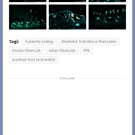
Tagi:
A planety szaleją
Akademia Teatralna w Warszawie
Dorota Olearczyk
Julian Olearczyk
PPA
przeboje Kory Jackowskiej