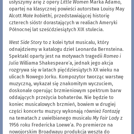
usłyszymy arię z opery
Little Women
Marka Adamo,
opartej na klasycznej powieści autorstwa Louisy May
Alcott
Małe kobietki
, przedstawiającej historię
czterech sióstr dorastających w realiach Ameryki
Północnej lat sześćdziesiątych XIX stulecia.
West Side Story
to z kolei tytuł musicalu, który
odnajdziemy w katalogu dzieł Leonarda Bernsteina.
Spektakl oparty jest na motywach tragedii
Romeo i
Julia
Williama Shakespeare’a, jednak jego akcja
rozgrywa się w latach pięćdziesiątych XX wieku na
ulicach Nowego Jorku. Kompozytor tworząc warstwę
muzyczną, wykazał się znakomitym wyczuciem,
doskonale operując brzmieniowym spektrum barw
oddających przeżycia bohaterów. Nie będzie to
koniec musicalowych brzmień, bowiem w drugiej
części koncertu muzycy wykonają również
Fantazję
na tematach z uwielbianego musicalu
My Fair Lady
z
1956 roku Fredericka Loewe’a. Po premierze na
nowojorskim Broadwayu produkcja weszła do