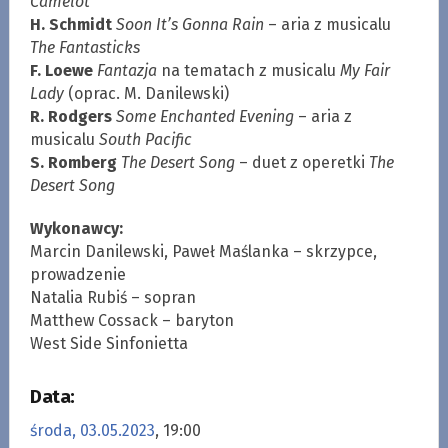
Camelot
H. Schmidt
Soon It’s Gonna Rain
– aria z musicalu
The Fantasticks
F. Loewe
Fantazja
na tematach z musicalu
My Fair
Lady
(oprac. M. Danilewski)
R. Rodgers
Some Enchanted Evening
– aria z
musicalu
South Pacific
S. Romberg
The Desert Song
– duet z operetki
The
Desert Song
Wykonawcy:
Marcin Danilewski, Paweł Maślanka – skrzypce,
prowadzenie
Natalia Rubiś – sopran
Matthew Cossack – baryton
West Side Sinfonietta
Data:
środa, 03.05.2023
, 19:00