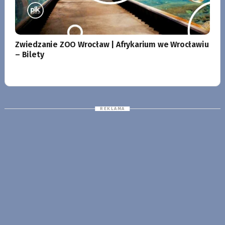
Zwiedzanie ZOO Wrocław | Afrykarium we Wrocławiu
– Bilety