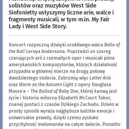
solistów oraz muzyków West Side
Sinfonietty usłyszymy liczne arie, walce i
fragmenty musicali, w tym m.in. My Fair
Lady i West Side Story.
Koncert rozpoczną dźwięki urokliwego walca
Belle of
the Ball
Leroya Andersona. Poprzedzi on szereg
czarujących arii z rozmaitych oper i musicali pióra
amerykańskich kompozytorów, których działalność
przypadła w głównej mierze na drugą połowę
dwudziestego stulecia. Zabrzmią więc
Letter Aria
oraz
Warm as the Autumn Light
z opery Douglasa
Moore’a –
The Ballad of Baby Doe
, której kanwą jest
życie i historia miłosna Elizabeth McCourt Tabor,
znanej postaci z czasów Dzikiego Zachodu. Dzieło w
prosty sposób wyraża najgłębsze ludzkie emocje i
uniwersalne prawdy, dzięki czemu zyskało
przychylność melomanów na całym świecie. Ponadto