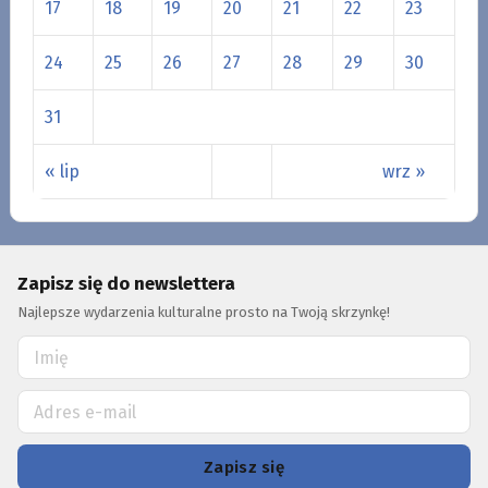
17
18
19
20
21
22
23
24
25
26
27
28
29
30
31
« lip
wrz »
Zapisz się do newslettera
Najlepsze wydarzenia kulturalne prosto na Twoją skrzynkę!
Zapisz się