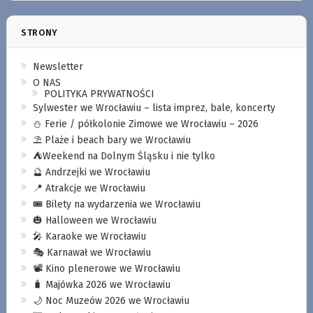
STRONY
Newsletter
O NAS
POLITYKA PRYWATNOŚCI
Sylwester we Wrocławiu – lista imprez, bale, koncerty
⛄️ Ferie / półkolonie Zimowe we Wrocławiu – 2026
⛱️ Plaże i beach bary we Wrocławiu
⛺️Weekend na Dolnym Śląsku i nie tylko
🔮 Andrzejki we Wrocławiu
📍 Atrakcje we Wrocławiu
🎟️ Bilety na wydarzenia we Wrocławiu
🎃 Halloween we Wrocławiu
🎤 Karaoke we Wrocławiu
🎭 Karnawał we Wrocławiu
📽️ Kino plenerowe we Wrocławiu
🧳 Majówka 2026 we Wrocławiu
🌙 Noc Muzeów 2026 we Wrocławiu