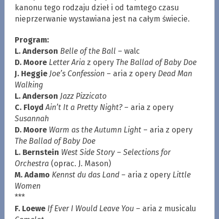
kanonu tego rodzaju dzieł i od tamtego czasu
nieprzerwanie wystawiana jest na całym świecie.
Program:
L. Anderson
Belle of the Ball
– walc
D. Moore
Letter Aria
z opery
The Ballad of Baby Doe
J. Heggie
Joe’s Confession
– aria z opery
Dead Man
Walking
L. Anderson
Jazz Pizzicato
C. Floyd
Ain’t It a Pretty Night?
– aria z opery
Susannah
D. Moore
Warm as the Autumn Light
– aria z opery
The Ballad of Baby Doe
L. Bernstein
West Side Story
–
Selections for
Orchestra
(oprac. J. Mason)
M. Adamo
Kennst du das Land
– aria z opery
Little
Women
***
F. Loewe
If Ever I Would Leave You
– aria z musicalu