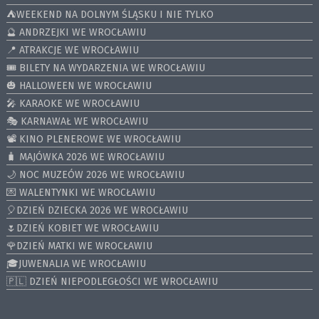
⛺️WEEKEND NA DOLNYM ŚLĄSKU I NIE TYLKO
🔮 ANDRZEJKI WE WROCŁAWIU
📍 ATRAKCJE WE WROCŁAWIU
🎟️ BILETY NA WYDARZENIA WE WROCŁAWIU
🎃 HALLOWEEN WE WROCŁAWIU
🎤 KARAOKE WE WROCŁAWIU
🎭 KARNAWAŁ WE WROCŁAWIU
📽️ KINO PLENEROWE WE WROCŁAWIU
🧳 MAJÓWKA 2026 WE WROCŁAWIU
🌙 NOC MUZEÓW 2026 WE WROCŁAWIU
💌 WALENTYNKI WE WROCŁAWIU
🎈DZIEŃ DZIECKA 2026 WE WROCŁAWIU
🌷DZIEŃ KOBIET WE WROCŁAWIU
🌹DZIEŃ MATKI WE WROCŁAWIU
🎓JUWENALIA WE WROCŁAWIU
🇵🇱 DZIEŃ NIEPODLEGŁOŚCI WE WROCŁAWIU