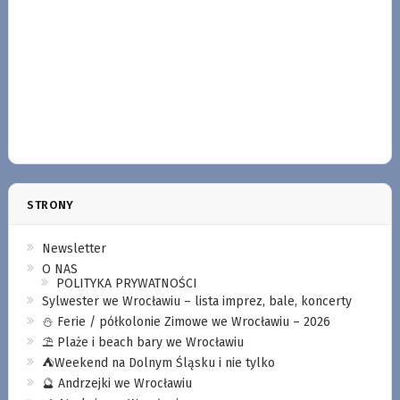
STRONY
Newsletter
O NAS
POLITYKA PRYWATNOŚCI
Sylwester we Wrocławiu – lista imprez, bale, koncerty
⛄️ Ferie / półkolonie Zimowe we Wrocławiu – 2026
⛱️ Plaże i beach bary we Wrocławiu
⛺️Weekend na Dolnym Śląsku i nie tylko
🔮 Andrzejki we Wrocławiu