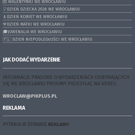
💌 WALENTYNKI WE WROCŁAWIU
🎈DZIEŃ DZIECKA 2026 WE WROCŁAWIU
🌷DZIEŃ KOBIET WE WROCŁAWIU
🌹DZIEŃ MATKI WE WROCŁAWIU
🎓JUWENALIA WE WROCŁAWIU
🇵🇱 DZIEŃ NIEPODLEGŁOŚCI WE WROCŁAWIU
JAK DODAĆ WYDARZENIE
INFORMACJE PRASOWE O WYDARZENIACH ODBYWAJĄCYCH
SIĘ WE WROCŁAWIU PROSIMY PRZESYŁAĆ NA ADRES:
WROCLAW@PIKPLUS.PL
REKLAMA
PYTANIA W SPRAWIE
REKLAMY: