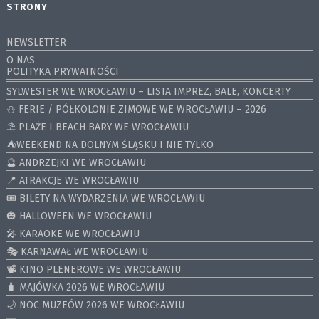
STRONY
NEWSLETTER
O NAS
POLITYKA PRYWATNOŚCI
SYLWESTER WE WROCŁAWIU – LISTA IMPREZ, BALE, KONCERTY
⛄️ FERIE / PÓŁKOLONIE ZIMOWE WE WROCŁAWIU – 2026
⛱️ PLAŻE I BEACH BARY WE WROCŁAWIU
⛺️WEEKEND NA DOLNYM ŚLĄSKU I NIE TYLKO
🔮 ANDRZEJKI WE WROCŁAWIU
📍 ATRAKCJE WE WROCŁAWIU
🎟️ BILETY NA WYDARZENIA WE WROCŁAWIU
🎃 HALLOWEEN WE WROCŁAWIU
🎤 KARAOKE WE WROCŁAWIU
🎭 KARNAWAŁ WE WROCŁAWIU
📽️ KINO PLENEROWE WE WROCŁAWIU
🧳 MAJÓWKA 2026 WE WROCŁAWIU
🌙 NOC MUZEÓW 2026 WE WROCŁAWIU