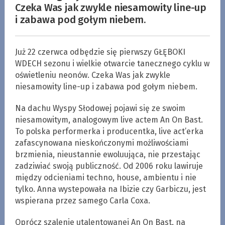
Czeka Was jak zwykle niesamowity line-up
i zabawa pod gołym niebem.
Już 22 czerwca odbędzie się pierwszy GŁĘBOKI
WDECH sezonu i wielkie otwarcie tanecznego cyklu w
oświetleniu neonów. Czeka Was jak zwykle
niesamowity line-up i zabawa pod gołym niebem.
Na dachu Wyspy Słodowej pojawi się ze swoim
niesamowitym, analogowym live actem An On Bast.
To polska performerka i producentka, live act’erka
zafascynowana nieskończonymi możliwościami
brzmienia, nieustannie ewoluująca, nie przestając
zadziwiać swoją publiczność. Od 2006 roku lawiruje
między odcieniami techno, house, ambientu i nie
tylko. Anna wystepowała na Ibizie czy Garbiczu, jest
wspierana przez samego Carla Coxa.
Oprócz szalenie utalentowanej An On Bast, na