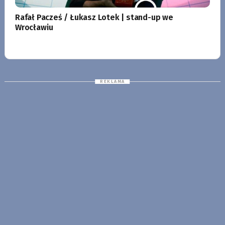
Rafał Pacześ / Łukasz Lotek | stand-up we
Wrocławiu