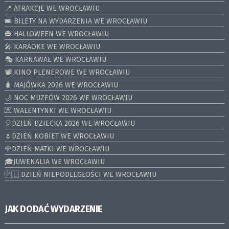
📍 ATRAKCJE WE WROCŁAWIU
🎟️ BILETY NA WYDARZENIA WE WROCŁAWIU
🎃 HALLOWEEN WE WROCŁAWIU
🎤 KARAOKE WE WROCŁAWIU
🎭 KARNAWAŁ WE WROCŁAWIU
📽️ KINO PLENEROWE WE WROCŁAWIU
🧳 MAJÓWKA 2026 WE WROCŁAWIU
🌙 NOC MUZEÓW 2026 WE WROCŁAWIU
💌 WALENTYNKI WE WROCŁAWIU
🎈DZIEŃ DZIECKA 2026 WE WROCŁAWIU
🌷DZIEŃ KOBIET WE WROCŁAWIU
🌹DZIEŃ MATKI WE WROCŁAWIU
🎓JUWENALIA WE WROCŁAWIU
🇵🇱 DZIEŃ NIEPODLEGŁOŚCI WE WROCŁAWIU
JAK DODAĆ WYDARZENIE