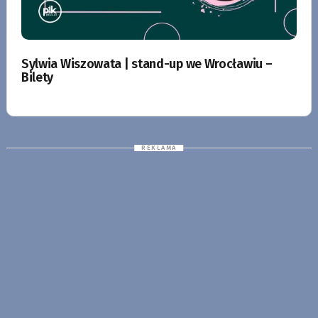
Sylwia Wiszowata | stand-up we Wrocławiu –
Bilety