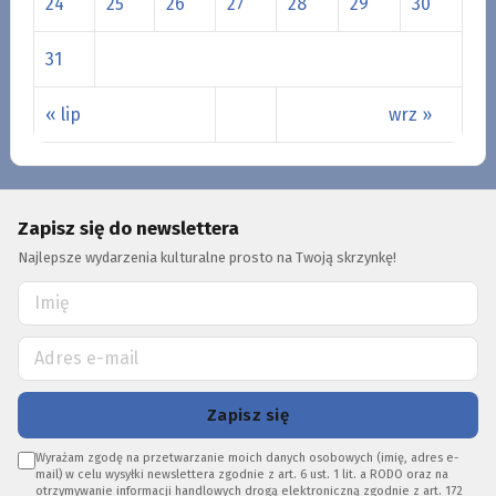
24
25
26
27
28
29
30
31
« lip
wrz »
Zapisz się do newslettera
Najlepsze wydarzenia kulturalne prosto na Twoją skrzynkę!
Zapisz się
Wyrażam zgodę na przetwarzanie moich danych osobowych (imię, adres e-
mail) w celu wysyłki newslettera zgodnie z art. 6 ust. 1 lit. a RODO oraz na
otrzymywanie informacji handlowych drogą elektroniczną zgodnie z art. 172