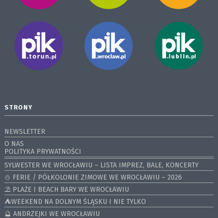
STRONY
NEWSLETTER
O NAS
POLITYKA PRYWATNOŚCI
SYLWESTER WE WROCŁAWIU – LISTA IMPREZ, BALE, KONCERTY
⛄️ FERIE / PÓŁKOLONIE ZIMOWE WE WROCŁAWIU – 2026
⛱️ PLAŻE I BEACH BARY WE WROCŁAWIU
⛺️WEEKEND NA DOLNYM ŚLĄSKU I NIE TYLKO
🔮 ANDRZEJKI WE WROCŁAWIU