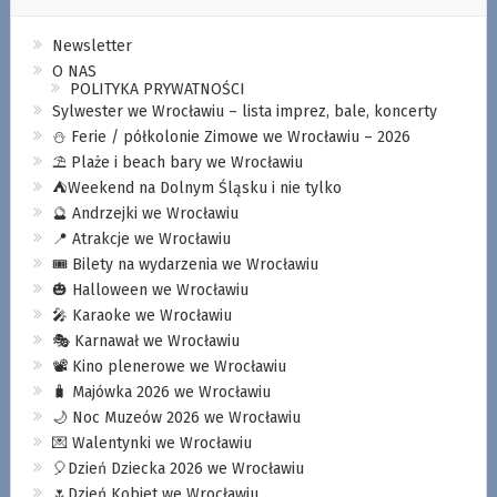
Newsletter
O NAS
POLITYKA PRYWATNOŚCI
Sylwester we Wrocławiu – lista imprez, bale, koncerty
⛄️ Ferie / półkolonie Zimowe we Wrocławiu – 2026
⛱️ Plaże i beach bary we Wrocławiu
⛺️Weekend na Dolnym Śląsku i nie tylko
🔮 Andrzejki we Wrocławiu
📍 Atrakcje we Wrocławiu
🎟️ Bilety na wydarzenia we Wrocławiu
🎃 Halloween we Wrocławiu
🎤 Karaoke we Wrocławiu
🎭 Karnawał we Wrocławiu
📽️ Kino plenerowe we Wrocławiu
🧳 Majówka 2026 we Wrocławiu
🌙 Noc Muzeów 2026 we Wrocławiu
💌 Walentynki we Wrocławiu
🎈Dzień Dziecka 2026 we Wrocławiu
🌷Dzień Kobiet we Wrocławiu