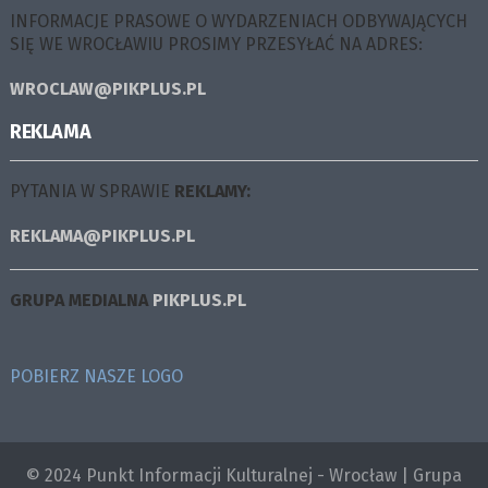
INFORMACJE PRASOWE O WYDARZENIACH ODBYWAJĄCYCH
SIĘ WE WROCŁAWIU PROSIMY PRZESYŁAĆ NA ADRES:
WROCLAW@PIKPLUS.PL
REKLAMA
PYTANIA W SPRAWIE
REKLAMY:
REKLAMA@PIKPLUS.PL
GRUPA MEDIALNA
PIKPLUS.PL
POBIERZ NASZE LOGO
© 2024 Punkt Informacji Kulturalnej - Wrocław | Grupa