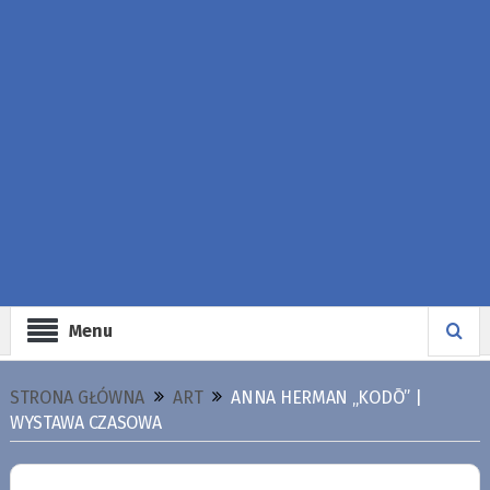
Menu
STRONA GŁÓWNA
ART
ANNA HERMAN „KODŌ” |
WYSTAWA CZASOWA