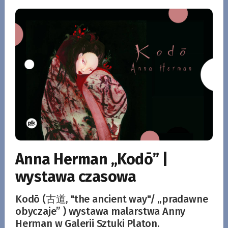
Anna Herman „Kodō” |
wystawa czasowa
Kodō (古道, "the ancient way"/ „pradawne
obyczaje” ) wystawa malarstwa Anny
Herman w Galerii Sztuki Platon.