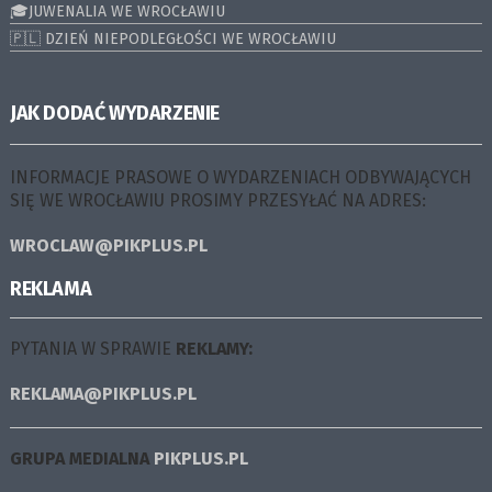
🎓JUWENALIA WE WROCŁAWIU
🇵🇱 DZIEŃ NIEPODLEGŁOŚCI WE WROCŁAWIU
JAK DODAĆ WYDARZENIE
INFORMACJE PRASOWE O WYDARZENIACH ODBYWAJĄCYCH
SIĘ WE WROCŁAWIU PROSIMY PRZESYŁAĆ NA ADRES:
WROCLAW@PIKPLUS.PL
REKLAMA
PYTANIA W SPRAWIE
REKLAMY:
REKLAMA@PIKPLUS.PL
GRUPA MEDIALNA
PIKPLUS.PL