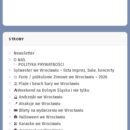
STRONY
Newsletter
O NAS
POLITYKA PRYWATNOŚCI
Sylwester we Wrocławiu – lista imprez, bale, koncerty
⛄️ Ferie / półkolonie Zimowe we Wrocławiu – 2026
⛱️ Plaże i beach bary we Wrocławiu
⛺️Weekend na Dolnym Śląsku i nie tylko
🔮 Andrzejki we Wrocławiu
📍 Atrakcje we Wrocławiu
🎟️ Bilety na wydarzenia we Wrocławiu
🎃 Halloween we Wrocławiu
🎤 Karaoke we Wrocławiu