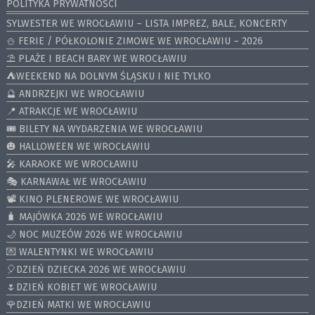
POLITYKA PRYWATNOŚCI
SYLWESTER WE WROCŁAWIU – LISTA IMPREZ, BALE, KONCERTY
⛄️ FERIE / PÓŁKOLONIE ZIMOWE WE WROCŁAWIU – 2026
⛱️ PLAŻE I BEACH BARY WE WROCŁAWIU
⛺️WEEKEND NA DOLNYM ŚLĄSKU I NIE TYLKO
🔮 ANDRZEJKI WE WROCŁAWIU
📍 ATRAKCJE WE WROCŁAWIU
🎟️ BILETY NA WYDARZENIA WE WROCŁAWIU
🎃 HALLOWEEN WE WROCŁAWIU
🎤 KARAOKE WE WROCŁAWIU
🎭 KARNAWAŁ WE WROCŁAWIU
📽️ KINO PLENEROWE WE WROCŁAWIU
🧳 MAJÓWKA 2026 WE WROCŁAWIU
🌙 NOC MUZEÓW 2026 WE WROCŁAWIU
💌 WALENTYNKI WE WROCŁAWIU
🎈DZIEŃ DZIECKA 2026 WE WROCŁAWIU
🌷DZIEŃ KOBIET WE WROCŁAWIU
🌹DZIEŃ MATKI WE WROCŁAWIU