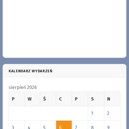
KALENDARZ WYDARZEŃ
sierpień 2026
P
W
Ś
C
P
S
N
1
2
3
4
5
6
7
8
9