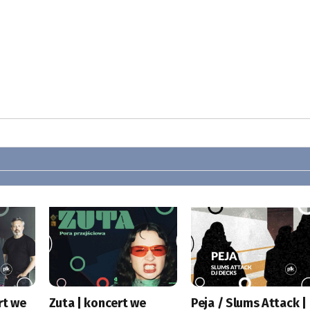
rt we
Zuta | koncert we
Peja / Slums Attack |