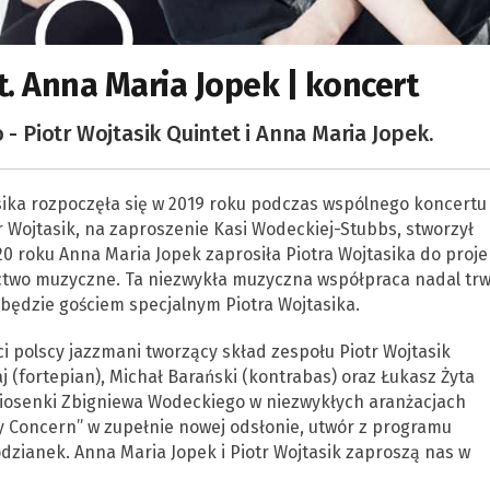
t. Anna Maria Jopek | koncert
 - Piotr Wojtasik Quintet i Anna Maria Jopek.
sika rozpoczęła się w 2019 roku podczas wspólnego koncertu
r Wojtasik, na zaproszenie Kasi Wodeckiej-Stubbs, stworzył
 roku Anna Maria Jopek zaprosiła Piotra Wojtasika do proje
ictwo muzyczne. Ta niezwykła muzyczna współpraca nadal trw
 będzie gościem specjalnym Piotra Wojtasika.
ci polscy jazzmani tworzący skład zespołu Piotr Wojtasik
j (fortepian), Michał Barański (kontrabas) oraz Łukasz Żyta
piosenki Zbigniewa Wodeckiego w niezwykłych aranżacjach
ay Concern” w zupełnie nowej odsłonie, utwór z programu
dzianek. Anna Maria Jopek i Piotr Wojtasik zaproszą nas w