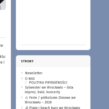
 w
ktu
STRONY
a i
Newsletter
O NAS
POLITYKA PRYWATNOŚCI
Sylwester we Wrocławiu – lista
imprez, bale, koncerty
⛄️ Ferie / półkolonie Zimowe we
Wrocławiu – 2026
⛱️ Plaże i beach bary we Wrocławiu