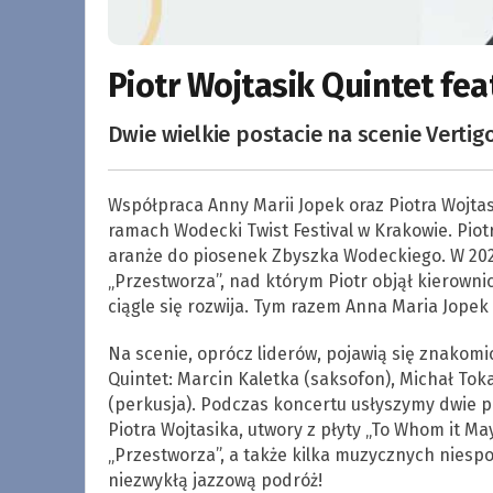
Piotr Wojtasik Quintet fea
Dwie wielkie postacie na scenie Vertigo
Współpraca Anny Marii Jopek oraz Piotra Wojta
ramach Wodecki Twist Festival w Krakowie. Piot
aranże do piosenek Zbyszka Wodeckiego. W 2020
„Przestworza”, nad którym Piotr objął kierown
ciągle się rozwija. Tym razem Anna Maria Jopek
Na scenie, oprócz liderów, pojawią się znakomi
Quintet: Marcin Kaletka (saksofon), Michał Toka
(perkusja). Podczas koncertu usłyszymy dwie 
Piotra Wojtasika, utwory z płyty „To Whom it M
„Przestworza”, a także kilka muzycznych niespo
niezwykłą jazzową podróż!