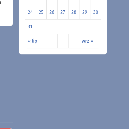
u
24
25
26
27
28
29
30
31
« lip
wrz »