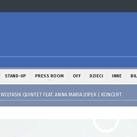
STAND-UP
PRESS ROOM
OFF
DZIECI
INNE
BI
 WOJTASIK QUINTET FEAT. ANNA MARIA JOPEK | KONCERT