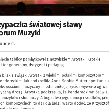
zypaczka światowej sławy
orum Muzyki
oncert.
ęcia tablicy pamiątkowej z nazwiskiem Artystki. Krótkie
ktor generalny, dyrygent i pedagog.
bliskie związki Artystki z wielkimi polskimi kompozytorami:
Pendereckim. Jak podkreśliła Anne-Sophie Mutter spotkanie 
sobowościami muzycznymi odmieniło jej życie i wywarło ogro
yczną drogę. Artystka podkreśliła, że Penderecki wniósł wiel
 muzyków i słuchaczy. A bogactwo jego emocji i środków, jaki
ich kompozycjach, to dar dla ludzi. Warto dodać, że Krzysztof
ał dla niej koncert.