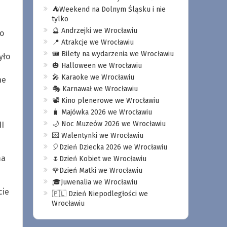
⛺️Weekend na Dolnym Śląsku i nie
tylko
🔮 Andrzejki we Wrocławiu
o
📍 Atrakcje we Wrocławiu
🎟️ Bilety na wydarzenia we Wrocławiu
yło
🎃 Halloween we Wrocławiu
🎤 Karaoke we Wrocławiu
ne
🎭 Karnawał we Wrocławiu
📽️ Kino plenerowe we Wrocławiu
🧳 Majówka 2026 we Wrocławiu
🌙 Noc Muzeów 2026 we Wrocławiu
I
💌 Walentynki we Wrocławiu
🎈Dzień Dziecka 2026 we Wrocławiu
ma
🌷Dzień Kobiet we Wrocławiu
🌹Dzień Matki we Wrocławiu
🎓Juwenalia we Wrocławiu
cie
🇵🇱 Dzień Niepodległości we
Wrocławiu