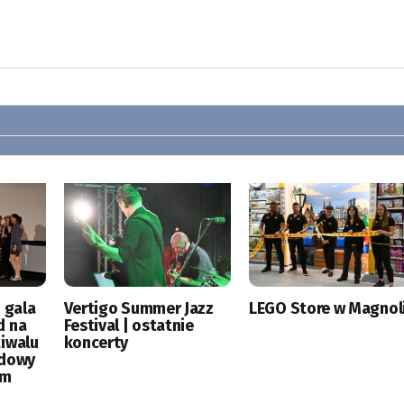
 gala
Vertigo Summer Jazz
LEGO Store w Magnoli
d na
Festival | ostatnie
tiwalu
koncerty
odowy
ym