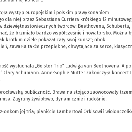
zęła występ europejskim i polskim prawykonaniem
dla niej przez Sebastiana Curriera krótkiego 12 minutoweg
ów dziewiętnastowiecznych twórców: Beethovena, Schuberta,
ać, że brzmiało bardzo współcześnie i nowatorsko. Można b
ak krótkim dziele pokazał cały swój kunszt; obok
ń, zawarła także przepiękne, chwytające za serce, klasycz
ność wysłuchała „Geister Trio” Ludwiga van Beethovena. A po
n” Clary Schumann. Anne-Sophie Mutter zakończyła koncert II
.
wrocławską publiczność. Brawa na stojąco zaowocowały trze
ahmsa. Zagrany żywiołowo, dynamicznie i radośnie.
złonkom jej tria; pianiście Lambertowi Orkisowi i wiolonczeliś