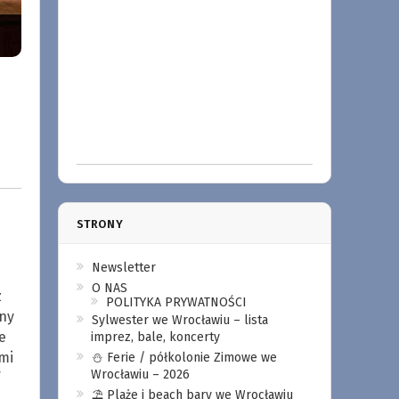
STRONY
Newsletter
O NAS
z
POLITYKA PRYWATNOŚCI
mny
Sylwester we Wrocławiu – lista
e
imprez, bale, koncerty
mi
⛄️ Ferie / półkolonie Zimowe we
Wrocławiu – 2026
⛱️ Plaże i beach bary we Wrocławiu