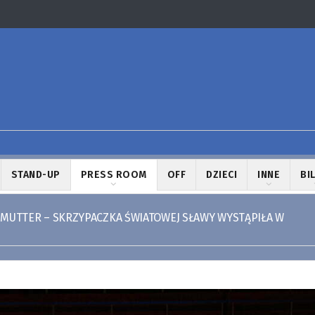
STAND-UP
PRESS ROOM
OFF
DZIECI
INNE
BI
MUTTER – SKRZYPACZKA ŚWIATOWEJ SŁAWY WYSTĄPIŁA W