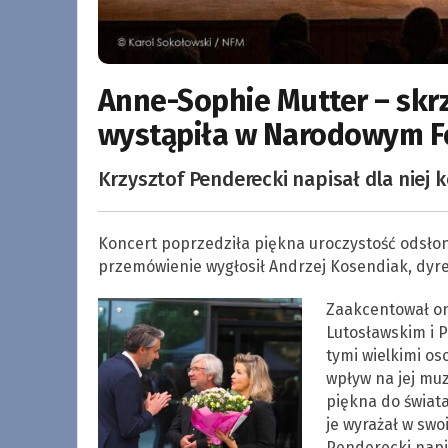
Anne-Sophie Mutter – skr
wystąpiła w Narodowym F
Krzysztof Penderecki napisał dla niej k
Koncert poprzedziła piękna uroczystość odsłoni
przemówienie wygłosił Andrzej Kosendiak, dyre
Zaakcentował on 
Lutosławskim i 
tymi wielkimi o
wpływ na jej muz
piękna do świata
je wyrażał w swo
Penderecki napis