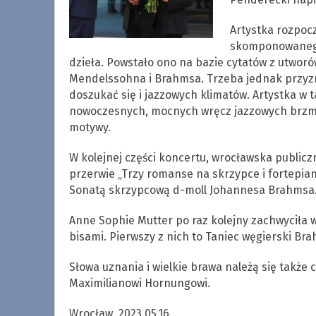
Artystka rozpoc
skomponowanego 
dzieła. Powstało ono na bazie cytatów z utwor
Mendelssohna i Brahmsa. Trzeba jednak przyzn
doszukać się i jazzowych klimatów. Artystka w t
nowoczesnych, mocnych wręcz jazzowych brzmie
motywy.
W kolejnej części koncertu, wrocławska publicz
przerwie „Trzy romanse na skrzypce i fortepia
Sonatą skrzypcową d-moll Johannesa Brahmsa
Anne Sophie Mutter po raz kolejny zachwyciła 
bisami. Pierwszy z nich to Taniec węgierski Br
Słowa uznania i wielkie brawa należą się także c
Maximilianowi Hornungowi.
Wrocław, 2023.05.16