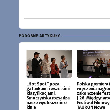
PODOBNE ARTYKUŁY
„Hot Spot” poza
Polska premiera i
gatunkami i wszelkimi
wręczenia nagró
klasyfikacjami.
zakończenie fes
Smoczyńska rozsadza
| 26. Międzynar
nasze wyobrażenie o
Festiwal Filmow
kinie
TAURON Nowe