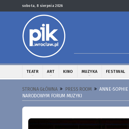
sobota, 8 sierpnia 2026
TEATR
ART
KINO
MUZYKA
FESTIWAL
STRONA GŁÓWNA
PRESS ROOM
ANNE-SOPHIE 
NARODOWYM FORUM MUZYKI