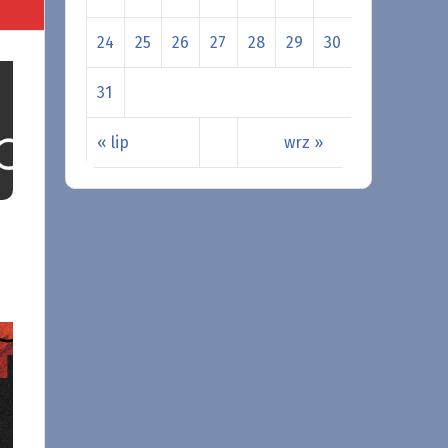
24
25
26
27
28
29
30
31
« lip
wrz »