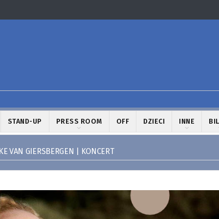
STAND-UP
PRESS ROOM
OFF
DZIECI
INNE
BI
E VAN GIERSBERGEN | KONCERT