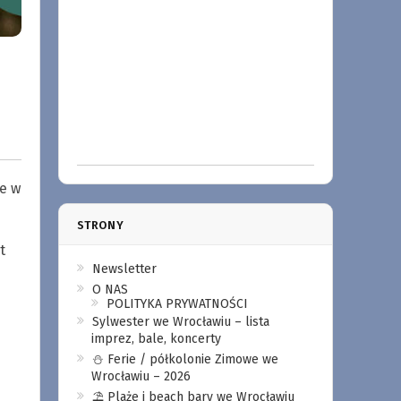
e w
STRONY
t
Newsletter
O NAS
POLITYKA PRYWATNOŚCI
Sylwester we Wrocławiu – lista
imprez, bale, koncerty
⛄️ Ferie / półkolonie Zimowe we
Wrocławiu – 2026
⛱️ Plaże i beach bary we Wrocławiu