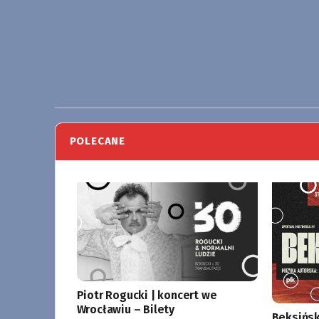
POLECANE
Piotr Rogucki | koncert we
Wrocławiu – Bilety
Beksińsk