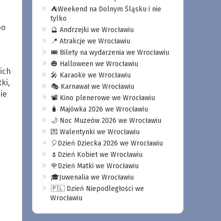
⛺️Weekend na Dolnym Śląsku i nie
tylko
bo
🔮 Andrzejki we Wrocławiu
📍 Atrakcje we Wrocławiu
🎟️ Bilety na wydarzenia we Wrocławiu
🎃 Halloween we Wrocławiu
ich
🎤 Karaoke we Wrocławiu
ki,
🎭 Karnawał we Wrocławiu
ie
📽️ Kino plenerowe we Wrocławiu
🧳 Majówka 2026 we Wrocławiu
🌙 Noc Muzeów 2026 we Wrocławiu
💌 Walentynki we Wrocławiu
🎈Dzień Dziecka 2026 we Wrocławiu
🌷Dzień Kobiet we Wrocławiu
🌹Dzień Matki we Wrocławiu
🎓Juwenalia we Wrocławiu
🇵🇱 Dzień Niepodległości we
Wrocławiu