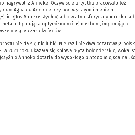
lub nagrywali z Anneke. Oczywiście artystka pracowała też
zyldem Agua de Annique, czy pod własnym imieniem i
ściej głos Anneke słychać albo w atmosferycznym rocku, al
h metalu. Epatująca optymizmem i uśmiechem, imponująca
wsze mająca czas dla fanów.
rostu nie da się nie lubić. Nie raz i nie dwa oczarowała polsk
 W 2021 roku ukazała się solowa płyta holenderskiej wokalist
ojczyźnie Anneke dotarła do wysokiego piątego miejsca na liśc