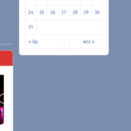
24
25
26
27
28
29
30
31
« lip
wrz »