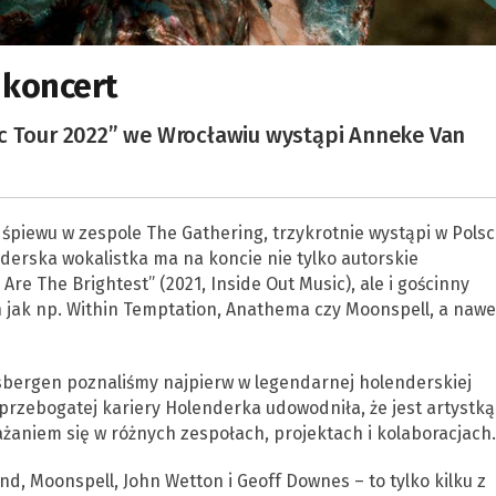
 koncert
ic Tour 2022” we Wrocławiu wystąpi Anneke Van
śpiewu w zespole The Gathering, trzykrotnie wystąpi w Polsc
nderska wokalistka ma na koncie nie tylko autorskie
e The Brightest” (2021, Inside Out Music), ale i gościnny
 jak np. Within Temptation, Anathema czy Moonspell, a nawe
rsbergen poznaliśmy najpierw w legendarnej holenderskiej
przebogatej kariery Holenderka udowodniła, że jest artystką
aniem się w różnych zespołach, projektach i kolaboracjach.
 Moonspell, John Wetton i Geoff Downes – to tylko kilku z