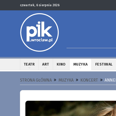
czwartek, 6 sierpnia 2026
TEATR
ART
KINO
MUZYKA
FESTIWAL
STRONA GŁÓWNA
MUZYKA
KONCERT
ANNEK