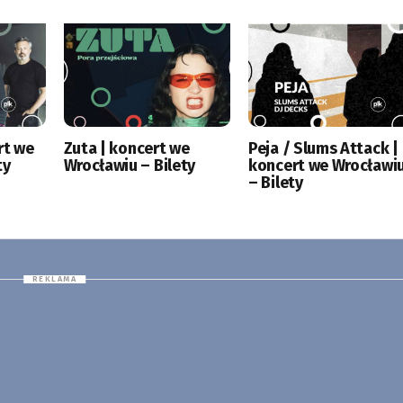
rt we
Zuta | koncert we
Peja / Slums Attack |
ty
Wrocławiu – Bilety
koncert we Wrocławi
– Bilety