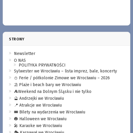
STRONY
Newsletter
O NAS
POLITYKA PRYWATNOŚCI
Sylwester we Wrocławiu – lista imprez, bale, koncerty
⛄️ Ferie / półkolonie Zimowe we Wrocławiu – 2026
⛱️ Plaże i beach bary we Wrocławiu
⛺️Weekend na Dolnym Śląsku i nie tylko
🔮 Andrzejki we Wrocławiu
📍 Atrakcje we Wrocławiu
🎟️ Bilety na wydarzenia we Wrocławiu
🎃 Halloween we Wrocławiu
🎤 Karaoke we Wrocławiu
🎭 Karnawał we Wrocławiu