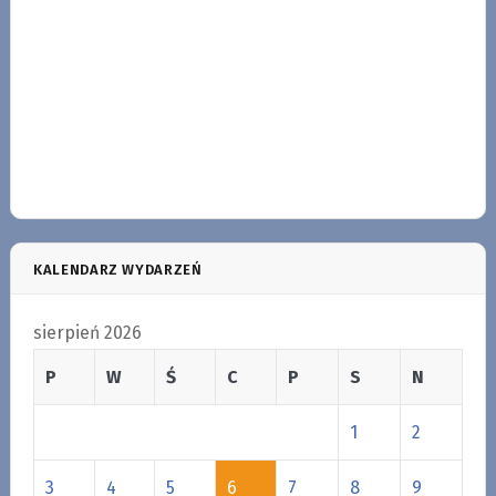
KALENDARZ WYDARZEŃ
sierpień 2026
P
W
Ś
C
P
S
N
1
2
3
4
5
6
7
8
9