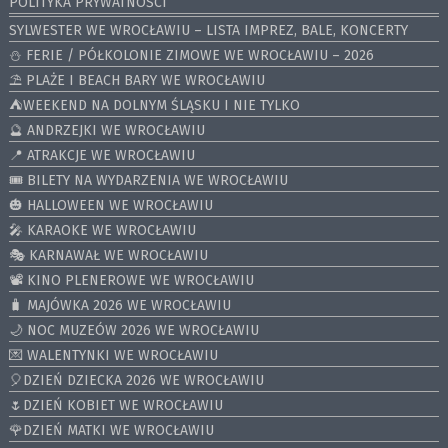
POLITYKA PRYWATNOŚCI
SYLWESTER WE WROCŁAWIU – LISTA IMPREZ, BALE, KONCERTY
⛄️ FERIE / PÓŁKOLONIE ZIMOWE WE WROCŁAWIU – 2026
⛱️ PLAŻE I BEACH BARY WE WROCŁAWIU
⛺️WEEKEND NA DOLNYM ŚLĄSKU I NIE TYLKO
🔮 ANDRZEJKI WE WROCŁAWIU
📍 ATRAKCJE WE WROCŁAWIU
🎟️ BILETY NA WYDARZENIA WE WROCŁAWIU
🎃 HALLOWEEN WE WROCŁAWIU
🎤 KARAOKE WE WROCŁAWIU
🎭 KARNAWAŁ WE WROCŁAWIU
📽️ KINO PLENEROWE WE WROCŁAWIU
🧳 MAJÓWKA 2026 WE WROCŁAWIU
🌙 NOC MUZEÓW 2026 WE WROCŁAWIU
💌 WALENTYNKI WE WROCŁAWIU
🎈DZIEŃ DZIECKA 2026 WE WROCŁAWIU
🌷DZIEŃ KOBIET WE WROCŁAWIU
🌹DZIEŃ MATKI WE WROCŁAWIU