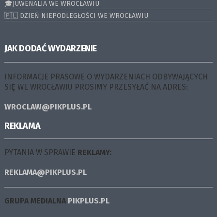
🎓JUWENALIA WE WROCŁAWIU
🇵🇱 DZIEŃ NIEPODLEGŁOŚCI WE WROCŁAWIU
JAK DODAĆ WYDARZENIE
INFORMACJE PRASOWE O WYDARZENIACH ODBYWAJĄCYCH
SIĘ WE WROCŁAWIU PROSIMY PRZESYŁAĆ NA ADRES:
WROCLAW@PIKPLUS.PL
REKLAMA
PYTANIA W SPRAWIE
REKLAMY:
REKLAMA@PIKPLUS.PL
GRUPA MEDIALNA
PIKPLUS.PL