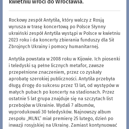
kwietniu wróci do Wrocławia.
Rockowy zespół Antytila, który walczy z Rosją
wyrusza w trasę koncertową po Polsce Słynny
ukraiński zespół Antytila ​​wystąpi w Polsce w kwietniu
2023 roku i da koncerty zbierania funduszy dla Sił
Zbrojnych Ukrainy i pomocy humanitarnej.
Antytila powstała w 2008 roku w Kijowie. Ich piosenki
i teledyski są pełne licznych metafor, zawsze
przepełnione znaczeniem, przez co zyskały
aprobatę szerokiej publiczności. Antytila przebyła
długą drogę do sukcesu przez 13 lat, od występów w
małych pubach po koncerty na stadionach. Przez
ostatnie 5 lat grupa znajduje się na szczytach list
przebojów w Ukrainie. Wydali 7 albumów,
wyprodukowali 30 teledysków. Najnowszy album
zespołu „MLNL” miał premierę 25 lutego, dzień po
inwazji rosyjskiej na Ukrainę. Zamiast kontynuować