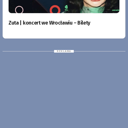
Zuta | koncert we Wrocławiu – Bilety