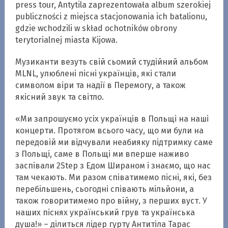
press tour, Antytila zaprezentowała album szerokiej
publiczności z miejsca stacjonowania ich batalionu,
gdzie wchodzili w skład ochotników obrony
terytorialnej miasta Kijowa.
Музиканти везуть свій сьомий студійний альбом
MLNL, улюблені пісні українців, які стали
символом віри та надії в Перемогу, а також
якісний звук та світло.
«Ми запрошуємо усіх українців в Польщі на наші
концерти. Протягом всього часу, що ми були на
передовій ми відчували неабияку підтримку саме
з Польщі, саме в Польщі ми вперше наживо
заспівали 2Step з Едом Шираном і знаємо, що нас
там чекають. Ми разом співатимемо пісні, які, без
перебільшень, сьогодні співають мільйони, а
також говоритимемо про війну, з перших вуст. У
наших піснях український грув та українська
душа!» – ділиться лідер гурту Антитіла Тарас