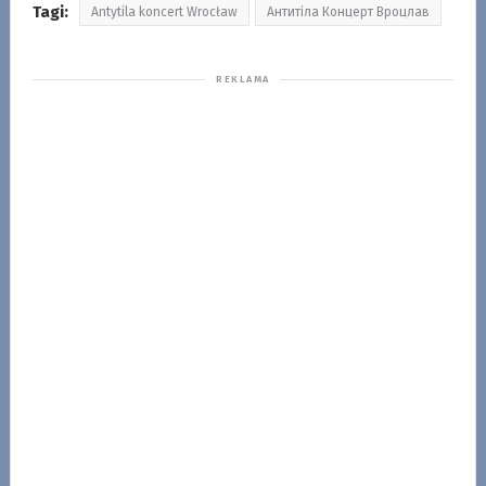
Tagi:
Antytila koncert Wrocław
Антитіла Концерт Вроцлав