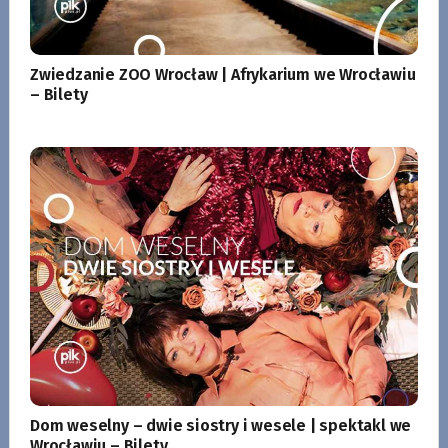
Zwiedzanie ZOO Wrocław | Afrykarium we Wrocławiu
– Bilety
Dom weselny – dwie siostry i wesele | spektakl we
Wrocławiu – Bilety