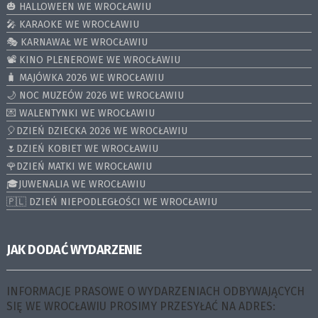
🎃 HALLOWEEN WE WROCŁAWIU
🎤 KARAOKE WE WROCŁAWIU
🎭 KARNAWAŁ WE WROCŁAWIU
📽️ KINO PLENEROWE WE WROCŁAWIU
🧳 MAJÓWKA 2026 WE WROCŁAWIU
🌙 NOC MUZEÓW 2026 WE WROCŁAWIU
💌 WALENTYNKI WE WROCŁAWIU
🎈DZIEŃ DZIECKA 2026 WE WROCŁAWIU
🌷DZIEŃ KOBIET WE WROCŁAWIU
🌹DZIEŃ MATKI WE WROCŁAWIU
🎓JUWENALIA WE WROCŁAWIU
🇵🇱 DZIEŃ NIEPODLEGŁOŚCI WE WROCŁAWIU
JAK DODAĆ WYDARZENIE
INFORMACJE PRASOWE O WYDARZENIACH ODBYWAJĄCYCH
SIĘ WE WROCŁAWIU PROSIMY PRZESYŁAĆ NA ADRES: