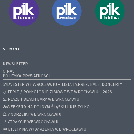
STRONY
NEWSLETTER
O NAS
POLITYKA PRYWATNOŚCI
SYLWESTER WE WROCŁAWIU – LISTA IMPREZ, BALE, KONCERTY
⛄️ FERIE / PÓŁKOLONIE ZIMOWE WE WROCŁAWIU – 2026
⛱️ PLAŻE I BEACH BARY WE WROCŁAWIU
⛺️WEEKEND NA DOLNYM ŚLĄSKU I NIE TYLKO
🔮 ANDRZEJKI WE WROCŁAWIU
📍 ATRAKCJE WE WROCŁAWIU
🎟️ BILETY NA WYDARZENIA WE WROCŁAWIU