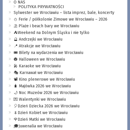
O NAS
POLITYKA PRYWATNOŚCI
Sylwester we Wrocławiu – lista imprez, bale, koncerty
⛄️ Ferie / półkolonie Zimowe we Wrocławiu – 2026
⛱️ Plaże i beach bary we Wrocławiu
⛺️Weekend na Dolnym Śląsku i nie tylko
🔮 Andrzejki we Wrocławiu
📍 Atrakcje we Wrocławiu
🎟️ Bilety na wydarzenia we Wrocławiu
🎃 Halloween we Wrocławiu
🎤 Karaoke we Wrocławiu
🎭 Karnawał we Wrocławiu
📽️ Kino plenerowe we Wrocławiu
🧳 Majówka 2026 we Wrocławiu
🌙 Noc Muzeów 2026 we Wrocławiu
💌 Walentynki we Wrocławiu
🎈Dzień Dziecka 2026 we Wrocławiu
🌷Dzień Kobiet we Wrocławiu
🌹Dzień Matki we Wrocławiu
🎓Juwenalia we Wrocławiu