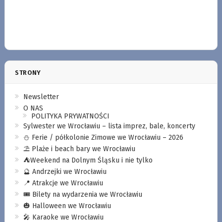
STRONY
Newsletter
O NAS
POLITYKA PRYWATNOŚCI
Sylwester we Wrocławiu – lista imprez, bale, koncerty
⛄️ Ferie / półkolonie Zimowe we Wrocławiu – 2026
⛱️ Plaże i beach bary we Wrocławiu
⛺️Weekend na Dolnym Śląsku i nie tylko
🔮 Andrzejki we Wrocławiu
📍 Atrakcje we Wrocławiu
🎟️ Bilety na wydarzenia we Wrocławiu
🎃 Halloween we Wrocławiu
🎤 Karaoke we Wrocławiu