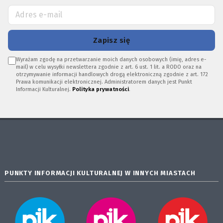
Zapisz się
Wyrażam zgodę na przetwarzanie moich danych osobowych (imię, adres e-
mail) w celu wysyłki newslettera zgodnie z art. 6 ust. 1 lit. a RODO oraz na
otrzymywanie informacji handlowych drogą elektroniczną zgodnie z art. 172
Prawa komunikacji elektronicznej. Administratorem danych jest Punkt
Informacji Kulturalnej.
Polityka prywatności
.
PUNKTY INFORMACJI KULTURALNEJ W INNYCH MIASTACH