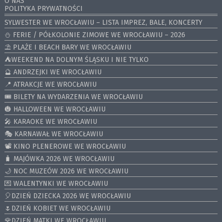
O NAS
POLITYKA PRYWATNOŚCI
SYLWESTER WE WROCŁAWIU – LISTA IMPREZ, BALE, KONCERTY
⛄️ FERIE / PÓŁKOLONIE ZIMOWE WE WROCŁAWIU – 2026
⛱️ PLAŻE I BEACH BARY WE WROCŁAWIU
⛺️WEEKEND NA DOLNYM ŚLĄSKU I NIE TYLKO
🔮 ANDRZEJKI WE WROCŁAWIU
📍 ATRAKCJE WE WROCŁAWIU
🎟️ BILETY NA WYDARZENIA WE WROCŁAWIU
🎃 HALLOWEEN WE WROCŁAWIU
🎤 KARAOKE WE WROCŁAWIU
🎭 KARNAWAŁ WE WROCŁAWIU
📽️ KINO PLENEROWE WE WROCŁAWIU
🧳 MAJÓWKA 2026 WE WROCŁAWIU
🌙 NOC MUZEÓW 2026 WE WROCŁAWIU
💌 WALENTYNKI WE WROCŁAWIU
🎈DZIEŃ DZIECKA 2026 WE WROCŁAWIU
🌷DZIEŃ KOBIET WE WROCŁAWIU
🌹DZIEŃ MATKI WE WROCŁAWIU