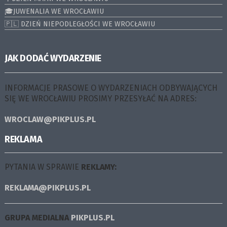
🎓JUWENALIA WE WROCŁAWIU
🇵🇱 DZIEŃ NIEPODLEGŁOŚCI WE WROCŁAWIU
JAK DODAĆ WYDARZENIE
INFORMACJE PRASOWE O WYDARZENIACH ODBYWAJĄCYCH
SIĘ WE WROCŁAWIU PROSIMY PRZESYŁAĆ NA ADRES:
WROCLAW@PIKPLUS.PL
REKLAMA
PYTANIA W SPRAWIE
REKLAMY:
REKLAMA@PIKPLUS.PL
GRUPA MEDIALNA
PIKPLUS.PL