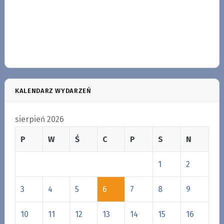
KALENDARZ WYDARZEŃ
sierpień 2026
P
W
Ś
C
P
S
N
1
2
3
4
5
6
7
8
9
10
11
12
13
14
15
16