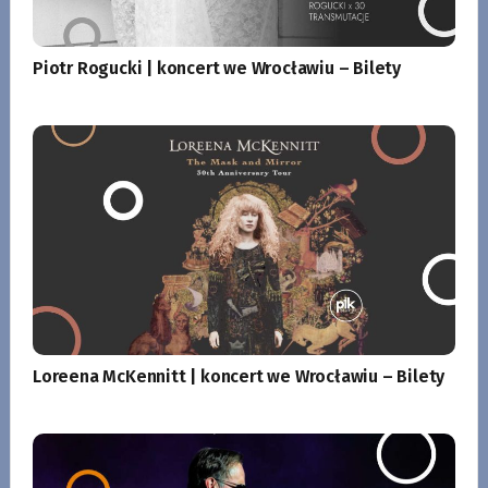
Piotr Rogucki | koncert we Wrocławiu – Bilety
Loreena McKennitt | koncert we Wrocławiu – Bilety