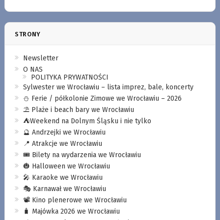
STRONY
Newsletter
O NAS
POLITYKA PRYWATNOŚCI
Sylwester we Wrocławiu – lista imprez, bale, koncerty
⛄️ Ferie / półkolonie Zimowe we Wrocławiu – 2026
⛱️ Plaże i beach bary we Wrocławiu
⛺️Weekend na Dolnym Śląsku i nie tylko
🔮 Andrzejki we Wrocławiu
📍 Atrakcje we Wrocławiu
🎟️ Bilety na wydarzenia we Wrocławiu
🎃 Halloween we Wrocławiu
🎤 Karaoke we Wrocławiu
🎭 Karnawał we Wrocławiu
📽️ Kino plenerowe we Wrocławiu
🧳 Majówka 2026 we Wrocławiu