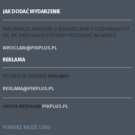
JAK DODAĆ WYDARZENIE
INFORMACJE PRASOWE O WYDARZENIACH ODBYWAJĄCYCH
SIĘ WE WROCŁAWIU PROSIMY PRZESYŁAĆ NA ADRES:
WROCLAW@PIKPLUS.PL
REKLAMA
PYTANIA W SPRAWIE
REKLAMY:
REKLAMA@PIKPLUS.PL
GRUPA MEDIALNA
PIKPLUS.PL
POBIERZ NASZE LOGO