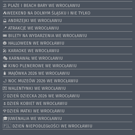
⛱️ PLAŻE I BEACH BARY WE WROCŁAWIU
⛺️WEEKEND NA DOLNYM ŚLĄSKU I NIE TYLKO
🔮 ANDRZEJKI WE WROCŁAWIU
📍 ATRAKCJE WE WROCŁAWIU
🎟️ BILETY NA WYDARZENIA WE WROCŁAWIU
🎃 HALLOWEEN WE WROCŁAWIU
🎤 KARAOKE WE WROCŁAWIU
🎭 KARNAWAŁ WE WROCŁAWIU
📽️ KINO PLENEROWE WE WROCŁAWIU
🧳 MAJÓWKA 2026 WE WROCŁAWIU
🌙 NOC MUZEÓW 2026 WE WROCŁAWIU
💌 WALENTYNKI WE WROCŁAWIU
🎈DZIEŃ DZIECKA 2026 WE WROCŁAWIU
🌷DZIEŃ KOBIET WE WROCŁAWIU
🌹DZIEŃ MATKI WE WROCŁAWIU
🎓JUWENALIA WE WROCŁAWIU
🇵🇱 DZIEŃ NIEPODLEGŁOŚCI WE WROCŁAWIU