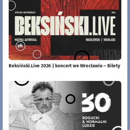
Beksiński.Live 2026 | koncert we Wrocławiu – Bilety