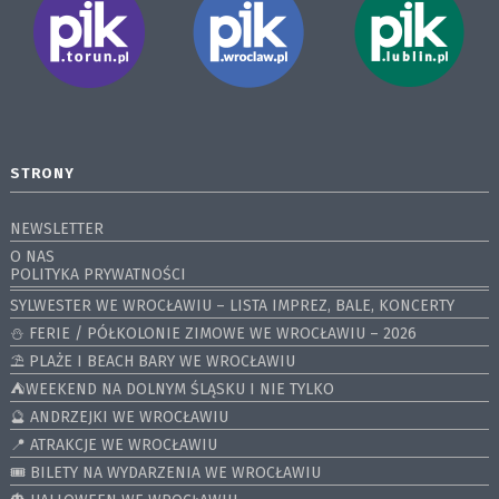
STRONY
NEWSLETTER
O NAS
POLITYKA PRYWATNOŚCI
SYLWESTER WE WROCŁAWIU – LISTA IMPREZ, BALE, KONCERTY
⛄️ FERIE / PÓŁKOLONIE ZIMOWE WE WROCŁAWIU – 2026
⛱️ PLAŻE I BEACH BARY WE WROCŁAWIU
⛺️WEEKEND NA DOLNYM ŚLĄSKU I NIE TYLKO
🔮 ANDRZEJKI WE WROCŁAWIU
📍 ATRAKCJE WE WROCŁAWIU
🎟️ BILETY NA WYDARZENIA WE WROCŁAWIU