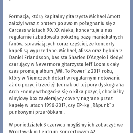
Formacja, którą kapitalny gitarzysta Michael Amott
założył wraz z bratem po swoim pożegnaniu się z
Carcass w latach 90. XX wieku, koncertuje u nas
regularnie i zbudowała pokaźną bazę maniakalnych
fanów, sprawiających coraz częściej, że koncerty
kapeli są wyprzedane. Michael, Alissa oraz bębniarz
Daniel Erlandsson, basista Sharlee D’Angelo i kiedyś
czarujący w Nevermore gitarzysta Jeff Loomis cały
czas promują album „Will To Power” z 2017 roku,
który w Niemczech dotarł w regularnym notowaniu
aż do pozycji trzeciej! Jednak od tej pory dyskografia
Arch Enemy wzbogaciła się o kilka pozycji, chociażby
winylowy box zawierający covery nagrane przez
kapelę w latach 1996-2017, czy EP-kę „Råpunk” z
punkowymi przeróbkami.
W poniedziałek 3 czerwca mogliśmy ich zobaczyć we
Wrocławskim Centrum Koncertowym A2.