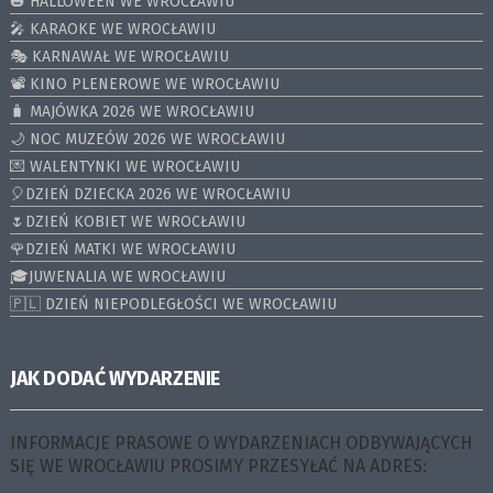
🎃 HALLOWEEN WE WROCŁAWIU
🎤 KARAOKE WE WROCŁAWIU
🎭 KARNAWAŁ WE WROCŁAWIU
📽️ KINO PLENEROWE WE WROCŁAWIU
🧳 MAJÓWKA 2026 WE WROCŁAWIU
🌙 NOC MUZEÓW 2026 WE WROCŁAWIU
💌 WALENTYNKI WE WROCŁAWIU
🎈DZIEŃ DZIECKA 2026 WE WROCŁAWIU
🌷DZIEŃ KOBIET WE WROCŁAWIU
🌹DZIEŃ MATKI WE WROCŁAWIU
🎓JUWENALIA WE WROCŁAWIU
🇵🇱 DZIEŃ NIEPODLEGŁOŚCI WE WROCŁAWIU
JAK DODAĆ WYDARZENIE
INFORMACJE PRASOWE O WYDARZENIACH ODBYWAJĄCYCH
SIĘ WE WROCŁAWIU PROSIMY PRZESYŁAĆ NA ADRES: