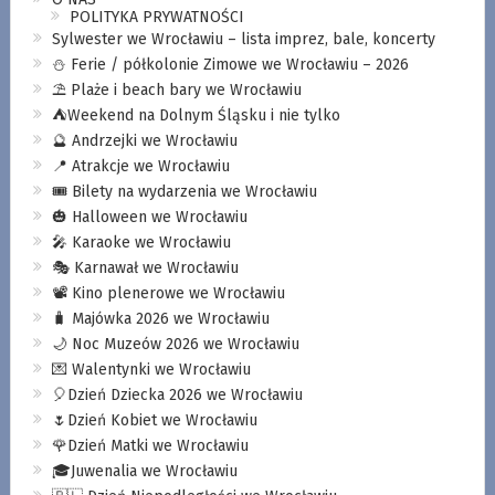
POLITYKA PRYWATNOŚCI
Sylwester we Wrocławiu – lista imprez, bale, koncerty
⛄️ Ferie / półkolonie Zimowe we Wrocławiu – 2026
⛱️ Plaże i beach bary we Wrocławiu
⛺️Weekend na Dolnym Śląsku i nie tylko
🔮 Andrzejki we Wrocławiu
📍 Atrakcje we Wrocławiu
🎟️ Bilety na wydarzenia we Wrocławiu
🎃 Halloween we Wrocławiu
🎤 Karaoke we Wrocławiu
🎭 Karnawał we Wrocławiu
📽️ Kino plenerowe we Wrocławiu
🧳 Majówka 2026 we Wrocławiu
🌙 Noc Muzeów 2026 we Wrocławiu
💌 Walentynki we Wrocławiu
🎈Dzień Dziecka 2026 we Wrocławiu
🌷Dzień Kobiet we Wrocławiu
🌹Dzień Matki we Wrocławiu
🎓Juwenalia we Wrocławiu