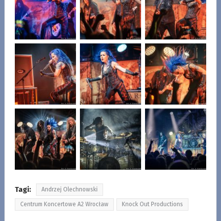
Tagi:
Andrzej Olechnowski
Centrum Koncertowe A2 Wrocław
Knock Out Productions