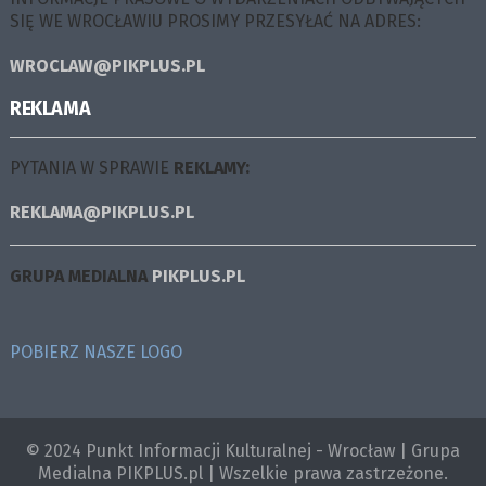
SIĘ WE WROCŁAWIU PROSIMY PRZESYŁAĆ NA ADRES:
WROCLAW@PIKPLUS.PL
REKLAMA
PYTANIA W SPRAWIE
REKLAMY:
REKLAMA@PIKPLUS.PL
GRUPA MEDIALNA
PIKPLUS.PL
POBIERZ NASZE LOGO
© 2024 Punkt Informacji Kulturalnej - Wrocław | Grupa
Medialna PIKPLUS.pl | Wszelkie prawa zastrzeżone.