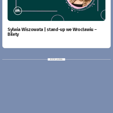
Sylwia Wiszowata | stand-up we Wrocławiu –
Bilety