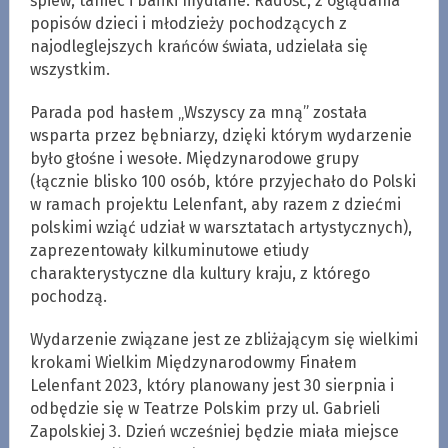
śpiew, taniec i bańki mydlane. Radość, z oglądania
popisów dzieci i młodzieży pochodzących z
najodleglejszych krańców świata, udzielała się
wszystkim.
Parada pod hasłem „Wszyscy za mną” została
wsparta przez bębniarzy, dzięki którym wydarzenie
było głośne i wesołe. Międzynarodowe grupy
(łącznie blisko 100 osób, które przyjechało do Polski
w ramach projektu Lelenfant, aby razem z dziećmi
polskimi wziąć udział w warsztatach artystycznych),
zaprezentowały kilkuminutowe etiudy
charakterystyczne dla kultury kraju, z którego
pochodzą.
Wydarzenie związane jest ze zbliżającym się wielkimi
krokami Wielkim Międzynarodowmy Finałem
Lelenfant 2023, który planowany jest 30 sierpnia i
odbędzie się w Teatrze Polskim przy ul. Gabrieli
Zapolskiej 3. Dzień wcześniej będzie miała miejsce