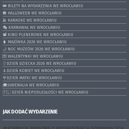
🎟️ BILETY NA WYDARZENIA WE WROCŁAWIU
🎃 HALLOWEEN WE WROCŁAWIU
🎤 KARAOKE WE WROCŁAWIU
🎭 KARNAWAŁ WE WROCŁAWIU
📽️ KINO PLENEROWE WE WROCŁAWIU
🧳 MAJÓWKA 2026 WE WROCŁAWIU
🌙 NOC MUZEÓW 2026 WE WROCŁAWIU
💌 WALENTYNKI WE WROCŁAWIU
🎈DZIEŃ DZIECKA 2026 WE WROCŁAWIU
🌷DZIEŃ KOBIET WE WROCŁAWIU
🌹DZIEŃ MATKI WE WROCŁAWIU
🎓JUWENALIA WE WROCŁAWIU
🇵🇱 DZIEŃ NIEPODLEGŁOŚCI WE WROCŁAWIU
JAK DODAĆ WYDARZENIE
INFORMACJE PRASOWE O WYDARZENIACH ODBYWAJĄCYCH