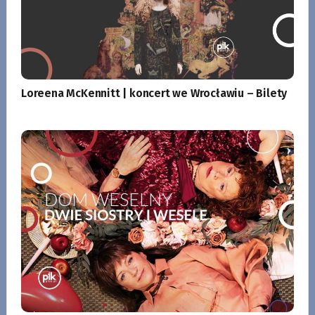
Loreena McKennitt | koncert we Wrocławiu – Bilety