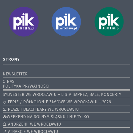
STRONY
NEWSLETTER
O NAS
POLITYKA PRYWATNOŚCI
SYLWESTER WE WROCŁAWIU – LISTA IMPREZ, BALE, KONCERTY
⛄️ FERIE / PÓŁKOLONIE ZIMOWE WE WROCŁAWIU – 2026
⛱️ PLAŻE I BEACH BARY WE WROCŁAWIU
⛺️WEEKEND NA DOLNYM ŚLĄSKU I NIE TYLKO
🔮 ANDRZEJKI WE WROCŁAWIU
📍 ATRAKCJE WE WROCŁAWIU