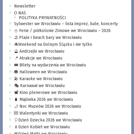
Newsletter
O NAS
POLITYKA PRYWATNOŚCI
Sylwester we Wrocławiu – lista imprez, bale, koncerty
⛄️ Ferie / półkolonie Zimowe we Wrocławiu – 2026
⛱️ Plaże i beach bary we Wrocławiu
⛺️Weekend na Dolnym Śląsku i nie tylko
🔮 Andrzejki we Wrocławiu
📍 Atrakcje we Wrocławiu
🎟️ Bilety na wydarzenia we Wrocławiu
🎃 Halloween we Wrocławiu
🎤 Karaoke we Wrocławiu
🎭 Karnawał we Wrocławiu
📽️ Kino plenerowe we Wrocławiu
🧳 Majówka 2026 we Wrocławiu
🌙 Noc Muzeów 2026 we Wrocławiu
💌 Walentynki we Wrocławiu
🎈Dzień Dziecka 2026 we Wrocławiu
🌷Dzień Kobiet we Wrocławiu
🌹Dzień Matki we Wrocławiu