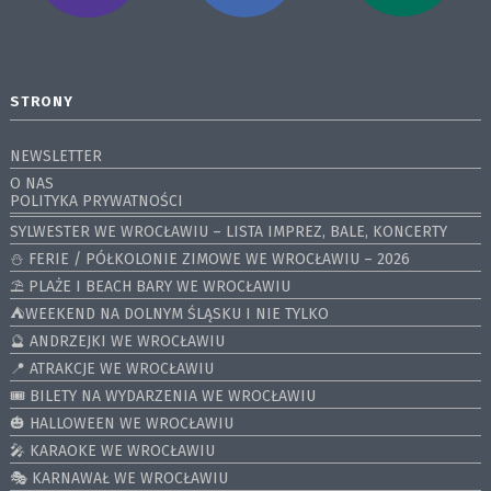
STRONY
NEWSLETTER
O NAS
POLITYKA PRYWATNOŚCI
SYLWESTER WE WROCŁAWIU – LISTA IMPREZ, BALE, KONCERTY
⛄️ FERIE / PÓŁKOLONIE ZIMOWE WE WROCŁAWIU – 2026
⛱️ PLAŻE I BEACH BARY WE WROCŁAWIU
⛺️WEEKEND NA DOLNYM ŚLĄSKU I NIE TYLKO
🔮 ANDRZEJKI WE WROCŁAWIU
📍 ATRAKCJE WE WROCŁAWIU
🎟️ BILETY NA WYDARZENIA WE WROCŁAWIU
🎃 HALLOWEEN WE WROCŁAWIU
🎤 KARAOKE WE WROCŁAWIU
🎭 KARNAWAŁ WE WROCŁAWIU