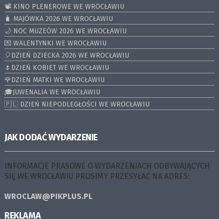
📽️ KINO PLENEROWE WE WROCŁAWIU
🧳 MAJÓWKA 2026 WE WROCŁAWIU
🌙 NOC MUZEÓW 2026 WE WROCŁAWIU
💌 WALENTYNKI WE WROCŁAWIU
🎈DZIEŃ DZIECKA 2026 WE WROCŁAWIU
🌷DZIEŃ KOBIET WE WROCŁAWIU
🌹DZIEŃ MATKI WE WROCŁAWIU
🎓JUWENALIA WE WROCŁAWIU
🇵🇱 DZIEŃ NIEPODLEGŁOŚCI WE WROCŁAWIU
JAK DODAĆ WYDARZENIE
INFORMACJE PRASOWE O WYDARZENIACH ODBYWAJĄCYCH
SIĘ WE WROCŁAWIU PROSIMY PRZESYŁAĆ NA ADRES:
WROCLAW@PIKPLUS.PL
REKLAMA