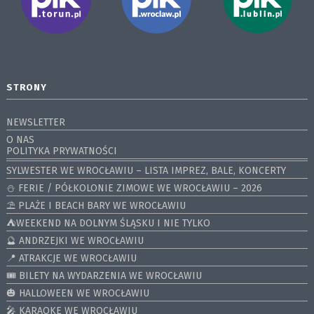
STRONY
NEWSLETTER
O NAS
POLITYKA PRYWATNOŚCI
SYLWESTER WE WROCŁAWIU – LISTA IMPREZ, BALE, KONCERTY
⛄️ FERIE / PÓŁKOLONIE ZIMOWE WE WROCŁAWIU – 2026
⛱️ PLAŻE I BEACH BARY WE WROCŁAWIU
⛺️WEEKEND NA DOLNYM ŚLĄSKU I NIE TYLKO
🔮 ANDRZEJKI WE WROCŁAWIU
📍 ATRAKCJE WE WROCŁAWIU
🎟️ BILETY NA WYDARZENIA WE WROCŁAWIU
🎃 HALLOWEEN WE WROCŁAWIU
🎤 KARAOKE WE WROCŁAWIU