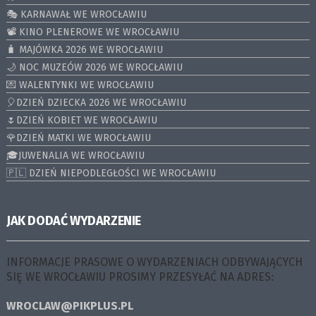
🎭 KARNAWAŁ WE WROCŁAWIU
📽️ KINO PLENEROWE WE WROCŁAWIU
🧳 MAJÓWKA 2026 WE WROCŁAWIU
🌙 NOC MUZEÓW 2026 WE WROCŁAWIU
💌 WALENTYNKI WE WROCŁAWIU
🎈DZIEŃ DZIECKA 2026 WE WROCŁAWIU
🌷DZIEŃ KOBIET WE WROCŁAWIU
🌹DZIEŃ MATKI WE WROCŁAWIU
🎓JUWENALIA WE WROCŁAWIU
🇵🇱 DZIEŃ NIEPODLEGŁOŚCI WE WROCŁAWIU
JAK DODAĆ WYDARZENIE
INFORMACJE PRASOWE O WYDARZENIACH ODBYWAJĄCYCH
SIĘ WE WROCŁAWIU PROSIMY PRZESYŁAĆ NA ADRES:
WROCLAW@PIKPLUS.PL