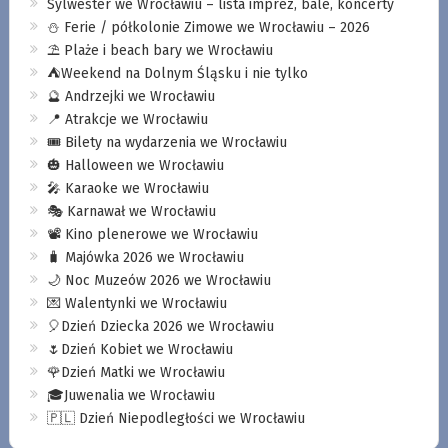
Sylwester we Wrocławiu – lista imprez, bale, koncerty
⛄️ Ferie / półkolonie Zimowe we Wrocławiu – 2026
⛱️ Plaże i beach bary we Wrocławiu
⛺️Weekend na Dolnym Śląsku i nie tylko
🔮 Andrzejki we Wrocławiu
📍 Atrakcje we Wrocławiu
🎟️ Bilety na wydarzenia we Wrocławiu
🎃 Halloween we Wrocławiu
🎤 Karaoke we Wrocławiu
🎭 Karnawał we Wrocławiu
📽️ Kino plenerowe we Wrocławiu
🧳 Majówka 2026 we Wrocławiu
🌙 Noc Muzeów 2026 we Wrocławiu
💌 Walentynki we Wrocławiu
🎈Dzień Dziecka 2026 we Wrocławiu
🌷Dzień Kobiet we Wrocławiu
🌹Dzień Matki we Wrocławiu
🎓Juwenalia we Wrocławiu
🇵🇱 Dzień Niepodległości we Wrocławiu