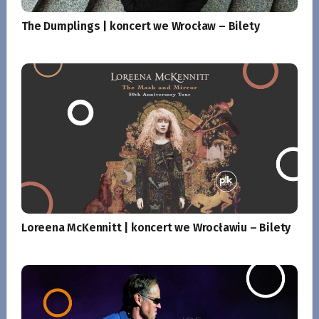
The Dumplings | koncert we Wrocław – Bilety
Loreena McKennitt | koncert we Wrocławiu – Bilety