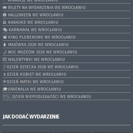
📍 ATRAKCJE WE WROCŁAWIU
🎟️ BILETY NA WYDARZENIA WE WROCŁAWIU
🎃 HALLOWEEN WE WROCŁAWIU
🎤 KARAOKE WE WROCŁAWIU
🎭 KARNAWAŁ WE WROCŁAWIU
📽️ KINO PLENEROWE WE WROCŁAWIU
🧳 MAJÓWKA 2026 WE WROCŁAWIU
🌙 NOC MUZEÓW 2026 WE WROCŁAWIU
💌 WALENTYNKI WE WROCŁAWIU
🎈DZIEŃ DZIECKA 2026 WE WROCŁAWIU
🌷DZIEŃ KOBIET WE WROCŁAWIU
🌹DZIEŃ MATKI WE WROCŁAWIU
🎓JUWENALIA WE WROCŁAWIU
🇵🇱 DZIEŃ NIEPODLEGŁOŚCI WE WROCŁAWIU
JAK DODAĆ WYDARZENIE