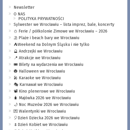
Newsletter
O NAS
POLITYKA PRYWATNOŚCI
Sylwester we Wrocławiu – lista imprez, bale, koncerty
⛄️ Ferie / półkolonie Zimowe we Wrocławiu – 2026
⛱️ Plaże i beach bary we Wrocławiu
⛺️Weekend na Dolnym Śląsku i nie tylko
🔮 Andrzejki we Wrocławiu
📍 Atrakcje we Wrocławiu
🎟️ Bilety na wydarzenia we Wrocławiu
🎃 Halloween we Wrocławiu
🎤 Karaoke we Wrocławiu
🎭 Karnawał we Wrocławiu
📽️ Kino plenerowe we Wrocławiu
🧳 Majówka 2026 we Wrocławiu
🌙 Noc Muzeów 2026 we Wrocławiu
💌 Walentynki we Wrocławiu
🎈Dzień Dziecka 2026 we Wrocławiu
🌷Dzień Kobiet we Wrocławiu