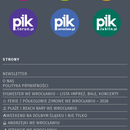
STRONY
NEWSLETTER
O NAS
POLITYKA PRYWATNOŚCI
SYLWESTER WE WROCŁAWIU – LISTA IMPREZ, BALE, KONCERTY
⛄️ FERIE / PÓŁKOLONIE ZIMOWE WE WROCŁAWIU – 2026
⛱️ PLAŻE I BEACH BARY WE WROCŁAWIU
⛺️WEEKEND NA DOLNYM ŚLĄSKU I NIE TYLKO
🔮 ANDRZEJKI WE WROCŁAWIU