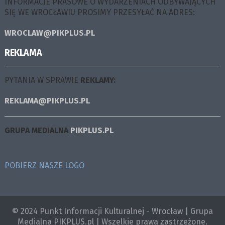
INFORMACJE PRASOWE O WYDARZENIACH ODBYWAJĄCYCH
SIĘ WE WROCŁAWIU PROSIMY PRZESYŁAĆ NA ADRES:
WROCLAW@PIKPLUS.PL
REKLAMA
PYTANIA W SPRAWIE
REKLAMY:
REKLAMA@PIKPLUS.PL
GRUPA MEDIALNA
PIKPLUS.PL
POBIERZ NASZE LOGO
© 2024 Punkt Informacji Kulturalnej - Wrocław | Grupa
Medialna PIKPLUS.pl | Wszelkie prawa zastrzeżone.