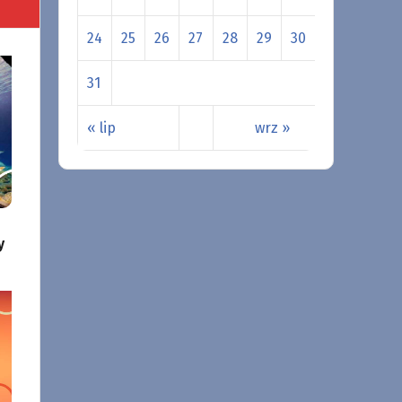
24
25
26
27
28
29
30
31
« lip
wrz »
y