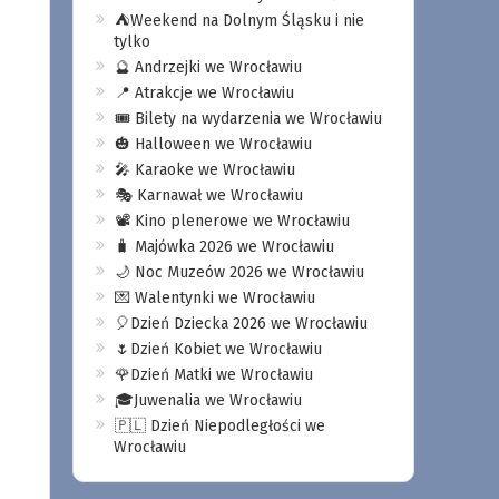
⛺️Weekend na Dolnym Śląsku i nie
tylko
🔮 Andrzejki we Wrocławiu
📍 Atrakcje we Wrocławiu
🎟️ Bilety na wydarzenia we Wrocławiu
🎃 Halloween we Wrocławiu
🎤 Karaoke we Wrocławiu
🎭 Karnawał we Wrocławiu
📽️ Kino plenerowe we Wrocławiu
🧳 Majówka 2026 we Wrocławiu
🌙 Noc Muzeów 2026 we Wrocławiu
💌 Walentynki we Wrocławiu
🎈Dzień Dziecka 2026 we Wrocławiu
🌷Dzień Kobiet we Wrocławiu
🌹Dzień Matki we Wrocławiu
🎓Juwenalia we Wrocławiu
🇵🇱 Dzień Niepodległości we
Wrocławiu