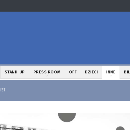
STAND-UP
PRESS ROOM
OFF
DZIECI
INNE
BI
ERT