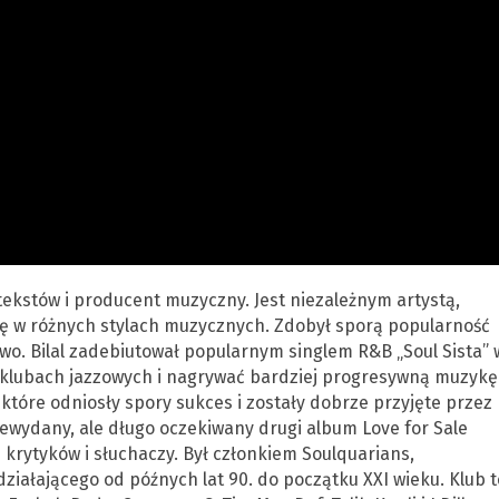
tekstów i producent muzyczny. Jest niezależnym artystą,
ę w różnych stylach muzycznych. Zdobył sporą popularność
o. Bilal zadebiutował popularnym singlem R&B „Soul Sista” 
 w klubach jazzowych i nagrywać bardziej progresywną muzykę
 które odniosły spory sukces i zostały dobrze przyjęte przez
ewydany, ale długo oczekiwany drugi album Love for Sale
krytyków i słuchaczy. Był członkiem Soulquarians,
iałającego od późnych lat 90. do początku XXI wieku. Klub 