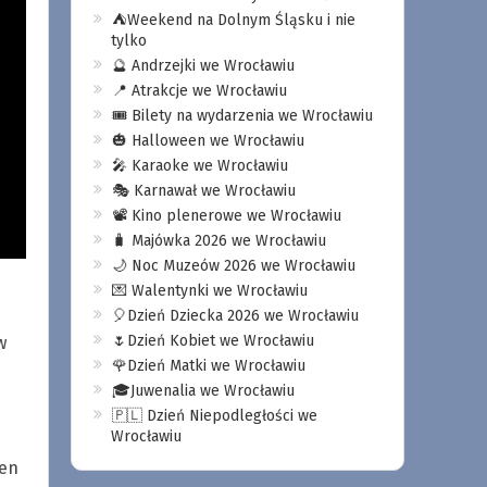
⛺️Weekend na Dolnym Śląsku i nie
tylko
🔮 Andrzejki we Wrocławiu
📍 Atrakcje we Wrocławiu
🎟️ Bilety na wydarzenia we Wrocławiu
🎃 Halloween we Wrocławiu
🎤 Karaoke we Wrocławiu
🎭 Karnawał we Wrocławiu
📽️ Kino plenerowe we Wrocławiu
🧳 Majówka 2026 we Wrocławiu
🌙 Noc Muzeów 2026 we Wrocławiu
💌 Walentynki we Wrocławiu
🎈Dzień Dziecka 2026 we Wrocławiu
🌷Dzień Kobiet we Wrocławiu
w
🌹Dzień Matki we Wrocławiu
🎓Juwenalia we Wrocławiu
🇵🇱 Dzień Niepodległości we
Wrocławiu
ten