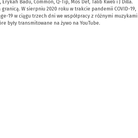
 Erykah Badu, Common, Q-Tip, Mos Def, Talib Kweli i J Dilla.
za granicą. W sierpniu 2020 roku w trakcie pandemii COVID-19,
yage-19 w ciągu trzech dni we współpracy z różnymi muzykami
óre były transmitowane na żywo na YouTube.