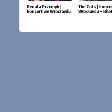
Renata Przemyk|
The Cuts | konce
koncert we Wrocławiu
Wrocławiu – Bile