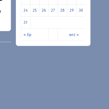
24
25
26
27
28
29
30
u
31
« lip
wrz »