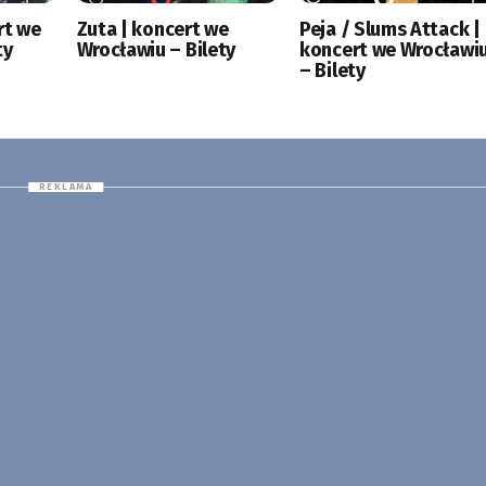
rt we
Zuta | koncert we
Peja / Slums Attack |
ty
Wrocławiu – Bilety
koncert we Wrocławi
– Bilety