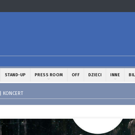
STAND-UP
PRESS ROOM
OFF
DZIECI
INNE
BI
 | KONCERT