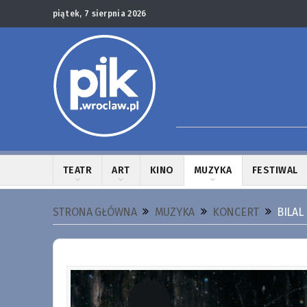
piątek, 7 sierpnia 2026
TEATR
ART
KINO
MUZYKA
FESTIWAL
STRONA GŁÓWNA
MUZYKA
KONCERT
BILAL