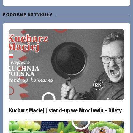
PODOBNE ARTYKUŁY
Kucharz Maciej | stand-up we Wrocławiu – Bilety