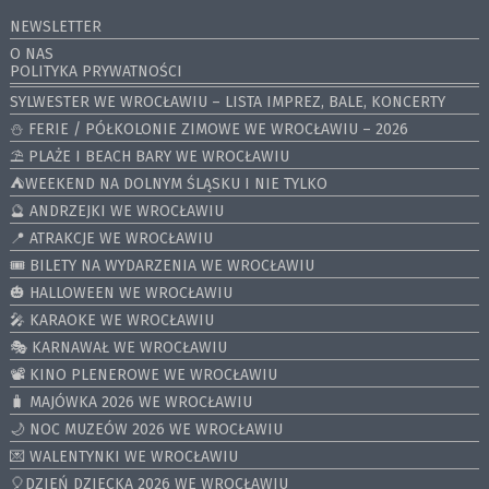
NEWSLETTER
O NAS
POLITYKA PRYWATNOŚCI
SYLWESTER WE WROCŁAWIU – LISTA IMPREZ, BALE, KONCERTY
⛄️ FERIE / PÓŁKOLONIE ZIMOWE WE WROCŁAWIU – 2026
⛱️ PLAŻE I BEACH BARY WE WROCŁAWIU
⛺️WEEKEND NA DOLNYM ŚLĄSKU I NIE TYLKO
🔮 ANDRZEJKI WE WROCŁAWIU
📍 ATRAKCJE WE WROCŁAWIU
🎟️ BILETY NA WYDARZENIA WE WROCŁAWIU
🎃 HALLOWEEN WE WROCŁAWIU
🎤 KARAOKE WE WROCŁAWIU
🎭 KARNAWAŁ WE WROCŁAWIU
📽️ KINO PLENEROWE WE WROCŁAWIU
🧳 MAJÓWKA 2026 WE WROCŁAWIU
🌙 NOC MUZEÓW 2026 WE WROCŁAWIU
💌 WALENTYNKI WE WROCŁAWIU
🎈DZIEŃ DZIECKA 2026 WE WROCŁAWIU