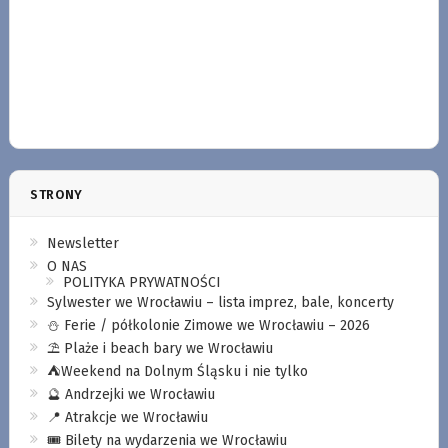
STRONY
Newsletter
O NAS
POLITYKA PRYWATNOŚCI
Sylwester we Wrocławiu – lista imprez, bale, koncerty
⛄️ Ferie / półkolonie Zimowe we Wrocławiu – 2026
⛱️ Plaże i beach bary we Wrocławiu
⛺️Weekend na Dolnym Śląsku i nie tylko
🔮 Andrzejki we Wrocławiu
📍 Atrakcje we Wrocławiu
🎟️ Bilety na wydarzenia we Wrocławiu