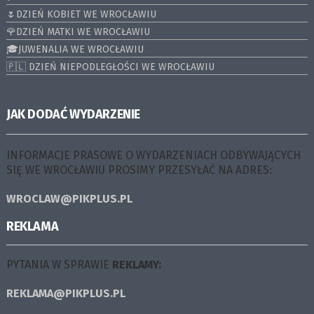
🌷DZIEŃ KOBIET WE WROCŁAWIU
🌹DZIEŃ MATKI WE WROCŁAWIU
🎓JUWENALIA WE WROCŁAWIU
🇵🇱 DZIEŃ NIEPODLEGŁOŚCI WE WROCŁAWIU
JAK DODAĆ WYDARZENIE
INFORMACJE PRASOWE O WYDARZENIACH ODBYWAJĄCYCH
SIĘ WE WROCŁAWIU PROSIMY PRZESYŁAĆ NA ADRES:
WROCLAW@PIKPLUS.PL
REKLAMA
PYTANIA W SPRAWIE
REKLAMY:
REKLAMA@PIKPLUS.PL