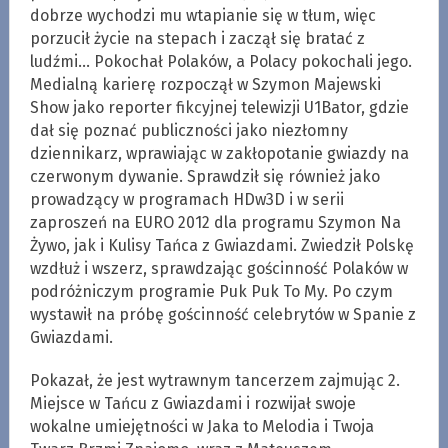
dobrze wychodzi mu wtapianie się w tłum, więc
porzucił życie na stepach i zaczął się bratać z
ludźmi… Pokochał Polaków, a Polacy pokochali jego.
Medialną karierę rozpoczął w Szymon Majewski
Show jako reporter fikcyjnej telewizji U1Bator, gdzie
dał się poznać publiczności jako niezłomny
dziennikarz, wprawiając w zakłopotanie gwiazdy na
czerwonym dywanie. Sprawdził się również jako
prowadzący w programach HDw3D i w serii
zaproszeń na EURO 2012 dla programu Szymon Na
Żywo, jak i Kulisy Tańca z Gwiazdami. Zwiedził Polskę
wzdłuż i wszerz, sprawdzając gościnność Polaków w
podróżniczym programie Puk Puk To My. Po czym
wystawił na próbę gościnność celebrytów w Spanie z
Gwiazdami.
Pokazał, że jest wytrawnym tancerzem zajmując 2.
Miejsce w Tańcu z Gwiazdami i rozwijał swoje
wokalne umiejętności w Jaka to Melodia i Twoja