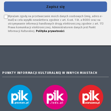
Zapisz się
Wyrażam zgodę na przetwarzanie moich danych osobowych (imię, adres e-
mail) w celu wysyłki newslettera zgodnie z art. 6 ust. 1 lit. a RODO oraz na
otrzymywanie informacji handlowych drogą elektroniczną zgodnie z art. 172
Prawa komunikacji elektronicznej. Administratorem danych jest Punkt
Informacji Kulturalnej.
Polityka prywatności
.
PUNKTY INFORMACJI KULTURALNEJ W INNYCH MIASTACH