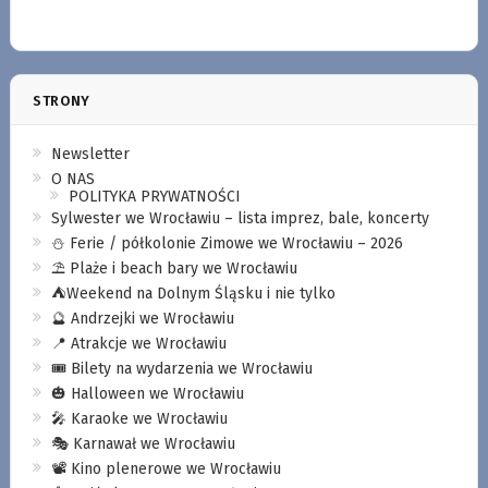
STRONY
Newsletter
O NAS
POLITYKA PRYWATNOŚCI
Sylwester we Wrocławiu – lista imprez, bale, koncerty
⛄️ Ferie / półkolonie Zimowe we Wrocławiu – 2026
⛱️ Plaże i beach bary we Wrocławiu
⛺️Weekend na Dolnym Śląsku i nie tylko
🔮 Andrzejki we Wrocławiu
📍 Atrakcje we Wrocławiu
🎟️ Bilety na wydarzenia we Wrocławiu
🎃 Halloween we Wrocławiu
🎤 Karaoke we Wrocławiu
🎭 Karnawał we Wrocławiu
📽️ Kino plenerowe we Wrocławiu