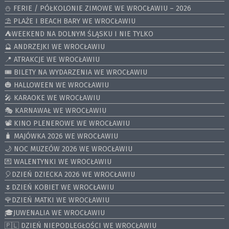
⛄️ FERIE / PÓŁKOLONIE ZIMOWE WE WROCŁAWIU – 2026
⛱️ PLAŻE I BEACH BARY WE WROCŁAWIU
⛺️WEEKEND NA DOLNYM ŚLĄSKU I NIE TYLKO
🔮 ANDRZEJKI WE WROCŁAWIU
📍 ATRAKCJE WE WROCŁAWIU
🎟️ BILETY NA WYDARZENIA WE WROCŁAWIU
🎃 HALLOWEEN WE WROCŁAWIU
🎤 KARAOKE WE WROCŁAWIU
🎭 KARNAWAŁ WE WROCŁAWIU
📽️ KINO PLENEROWE WE WROCŁAWIU
🧳 MAJÓWKA 2026 WE WROCŁAWIU
🌙 NOC MUZEÓW 2026 WE WROCŁAWIU
💌 WALENTYNKI WE WROCŁAWIU
🎈DZIEŃ DZIECKA 2026 WE WROCŁAWIU
🌷DZIEŃ KOBIET WE WROCŁAWIU
🌹DZIEŃ MATKI WE WROCŁAWIU
🎓JUWENALIA WE WROCŁAWIU
🇵🇱 DZIEŃ NIEPODLEGŁOŚCI WE WROCŁAWIU