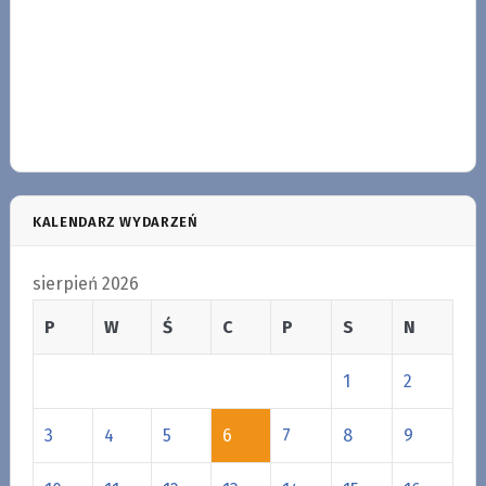
KALENDARZ WYDARZEŃ
sierpień 2026
P
W
Ś
C
P
S
N
1
2
3
4
5
6
7
8
9