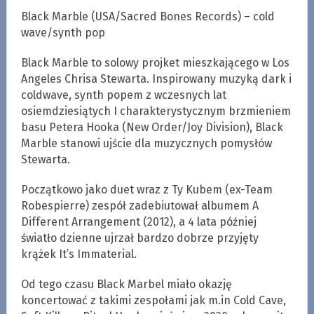
Black Marble (USA/Sacred Bones Records) – cold
wave/synth pop
Black Marble to solowy projket mieszkającego w Los
Angeles Chrisa Stewarta. Inspirowany muzyką dark i
coldwave, synth popem z wczesnych lat
osiemdziesiątych I charakterystycznym brzmieniem
basu Petera Hooka (New Order/Joy Division), Black
Marble stanowi ujście dla muzycznych pomysłów
Stewarta.
Początkowo jako duet wraz z Ty Kubem (ex-Team
Robespierre) zespół zadebiutował albumem A
Different Arrangement (2012), a 4 lata później
światło dzienne ujrzał bardzo dobrze przyjęty
krążek It’s Immaterial.
Od tego czasu Black Marbel miało okazję
koncertować z takimi zespołami jak m.in Cold Cave,