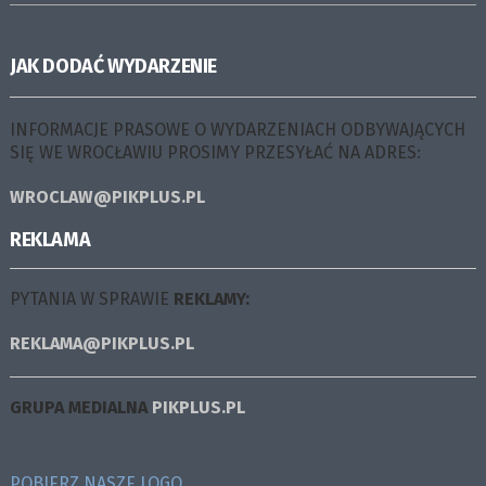
JAK DODAĆ WYDARZENIE
INFORMACJE PRASOWE O WYDARZENIACH ODBYWAJĄCYCH
SIĘ WE WROCŁAWIU PROSIMY PRZESYŁAĆ NA ADRES:
WROCLAW@PIKPLUS.PL
REKLAMA
PYTANIA W SPRAWIE
REKLAMY:
REKLAMA@PIKPLUS.PL
GRUPA MEDIALNA
PIKPLUS.PL
POBIERZ NASZE LOGO