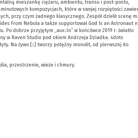
mentalną mieszankę ciężaru, ambientu, transu i post-postu,
minutowych kompozycjach, które w swojej rozpiętości zawier
h, przy czym żadnego klasycznego. Zespół dzielił scenę m.
ides From Nebula a także supportował God Is an Astronaut n
u. Po dobrze przyjętym „aux::in” w końcówce 2019 r. światło
wany w Raven Studio pod okiem Andrzeja Dziadka. 4dots
łyty. Na żywo [::] tworzy potężny monolit, od pierwszej do
lia, przestrzenie, wieże i chmury.