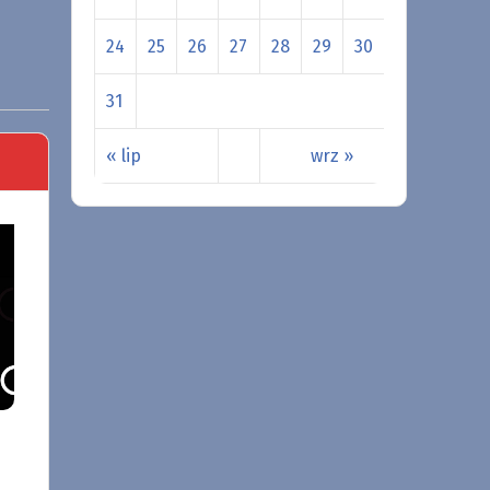
24
25
26
27
28
29
30
31
« lip
wrz »