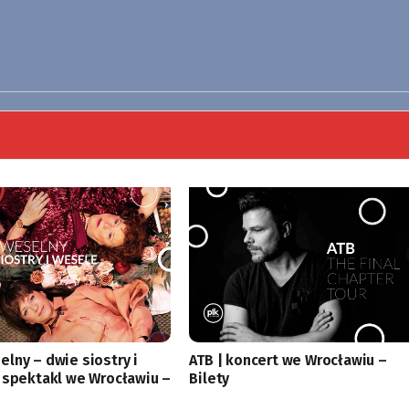
lny – dwie siostry i
ATB | koncert we Wrocławiu –
 spektakl we Wrocławiu –
Bilety