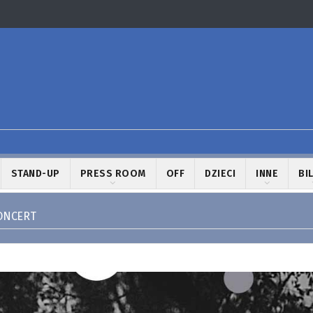
STAND-UP
PRESS ROOM
OFF
DZIECI
INNE
BI
ONCERT