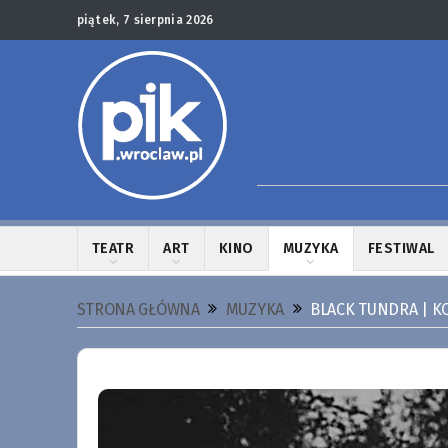
piątek, 7 sierpnia 2026
TEATR
ART
KINO
MUZYKA
FESTIWAL
STRONA GŁÓWNA
MUZYKA
BLACK TUNDRA | K