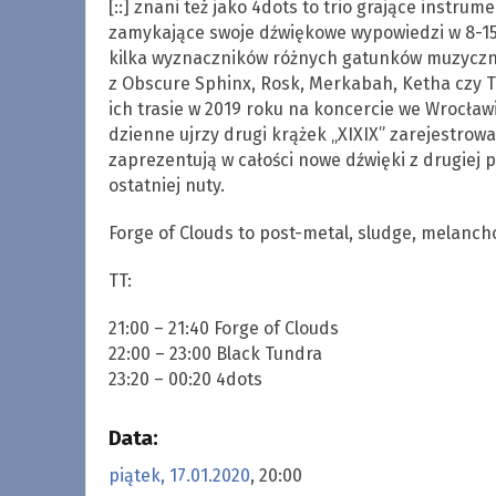
[::] znani też jako 4dots to trio grające instru
zamykające swoje dźwiękowe wypowiedzi w 8-15
kilka wyznaczników różnych gatunków muzycznyc
z Obscure Sphinx, Rosk, Merkabah, Ketha czy T
ich trasie w 2019 roku na koncercie we Wrocławi
dzienne ujrzy drugi krążek „XIXIX” zarejestro
zaprezentują w całości nowe dźwięki z drugiej p
ostatniej nuty.
Forge of Clouds to post-metal, sludge, melancho
TT:
21:00 – 21:40 Forge of Clouds
22:00 – 23:00 Black Tundra
23:20 – 00:20 4dots
Data:
piątek, 17.01.2020
, 20:00