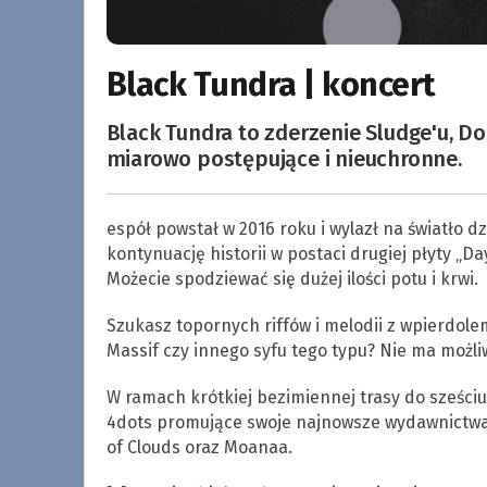
Black Tundra | koncert
Black Tundra to zderzenie Sludge'u, D
miarowo postępujące i nieuchronne.
espół powstał w 2016 roku i wylazł na światło 
kontynuację historii w postaci drugiej płyty „D
Możecie spodziewać się dużej ilości potu i krwi.
Szukasz topornych riffów i melodii z wpierdol
Massif czy innego syfu tego typu? Nie ma możliw
W ramach krótkiej bezimiennej trasy do sześciu p
4dots promujące swoje najnowsze wydawnictwa. 
of Clouds oraz Moanaa.