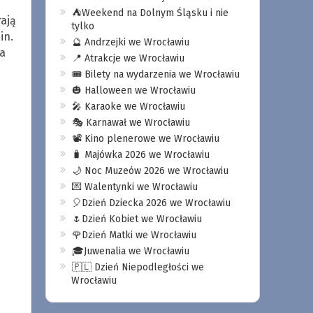
⛺️Weekend na Dolnym Śląsku i nie
ają
tylko
in.
🔮 Andrzejki we Wrocławiu
a
📍 Atrakcje we Wrocławiu
🎟️ Bilety na wydarzenia we Wrocławiu
🎃 Halloween we Wrocławiu
🎤 Karaoke we Wrocławiu
🎭 Karnawał we Wrocławiu
📽️ Kino plenerowe we Wrocławiu
🧳 Majówka 2026 we Wrocławiu
🌙 Noc Muzeów 2026 we Wrocławiu
💌 Walentynki we Wrocławiu
🎈Dzień Dziecka 2026 we Wrocławiu
🌷Dzień Kobiet we Wrocławiu
🌹Dzień Matki we Wrocławiu
🎓Juwenalia we Wrocławiu
🇵🇱 Dzień Niepodległości we
Wrocławiu