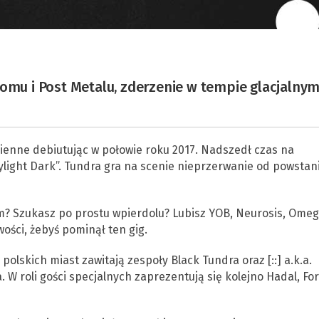
oomu i Post Metalu, zderzenie w tempie glacjalnym
dzienne debiutując w połowie roku 2017. Nadszedł czas na
aylight Dark”. Tundra gra na scenie nieprzerwanie od powstani
em? Szukasz po prostu wpierdolu? Lubisz YOB, Neurosis, Ome
ości, żebyś pominął ten gig.
olskich miast zawitają zespoły Black Tundra oraz [::] a.k.a.
W roli gości specjalnych zaprezentują się kolejno Hadal, Fo