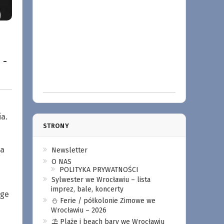
 -
a.
STRONY
ga
Newsletter
O NAS
POLITYKA PRYWATNOŚCI
Sylwester we Wrocławiu – lista
imprez, bale, koncerty
rge
⛄️ Ferie / półkolonie Zimowe we
Wrocławiu – 2026
⛱️ Plaże i beach bary we Wrocławiu