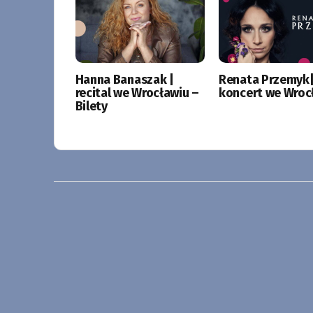
Hanna Banaszak |
Renata Przemyk
recital we Wrocławiu –
koncert we Wroc
Bilety