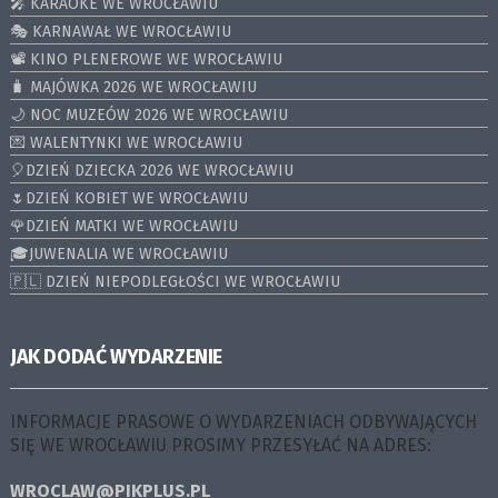
🎤 KARAOKE WE WROCŁAWIU
🎭 KARNAWAŁ WE WROCŁAWIU
📽️ KINO PLENEROWE WE WROCŁAWIU
🧳 MAJÓWKA 2026 WE WROCŁAWIU
🌙 NOC MUZEÓW 2026 WE WROCŁAWIU
💌 WALENTYNKI WE WROCŁAWIU
🎈DZIEŃ DZIECKA 2026 WE WROCŁAWIU
🌷DZIEŃ KOBIET WE WROCŁAWIU
🌹DZIEŃ MATKI WE WROCŁAWIU
🎓JUWENALIA WE WROCŁAWIU
🇵🇱 DZIEŃ NIEPODLEGŁOŚCI WE WROCŁAWIU
JAK DODAĆ WYDARZENIE
INFORMACJE PRASOWE O WYDARZENIACH ODBYWAJĄCYCH
SIĘ WE WROCŁAWIU PROSIMY PRZESYŁAĆ NA ADRES:
WROCLAW@PIKPLUS.PL