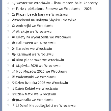
Sylwester we Wrocławiu – lista imprez, bale, koncerty
⛄️ Ferie / półkolonie Zimowe we Wrocławiu – 2026
⛱️ Plaże i beach bary we Wrocławiu
⛺️Weekend na Dolnym Śląsku i nie tylko
🔮 Andrzejki we Wrocławiu
📍 Atrakcje we Wrocławiu
🎟️ Bilety na wydarzenia we Wrocławiu
🎃 Halloween we Wrocławiu
🎤 Karaoke we Wrocławiu
🎭 Karnawał we Wrocławiu
📽️ Kino plenerowe we Wrocławiu
🧳 Majówka 2026 we Wrocławiu
🌙 Noc Muzeów 2026 we Wrocławiu
💌 Walentynki we Wrocławiu
🎈Dzień Dziecka 2026 we Wrocławiu
🌷Dzień Kobiet we Wrocławiu
🌹Dzień Matki we Wrocławiu
🎓Juwenalia we Wrocławiu
🇵🇱 Dzień Niepodległości we Wrocławiu