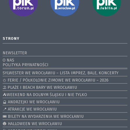
STRONY
NEWSLETTER
O NAS
POLITYKA PRYWATNOŚCI
SYLWESTER WE WROCŁAWIU – LISTA IMPREZ, BALE, KONCERTY
⛄️ FERIE / PÓŁKOLONIE ZIMOWE WE WROCŁAWIU – 2026
⛱️ PLAŻE I BEACH BARY WE WROCŁAWIU
⛺️WEEKEND NA DOLNYM ŚLĄSKU I NIE TYLKO
🔮 ANDRZEJKI WE WROCŁAWIU
📍 ATRAKCJE WE WROCŁAWIU
🎟️ BILETY NA WYDARZENIA WE WROCŁAWIU
🎃 HALLOWEEN WE WROCŁAWIU