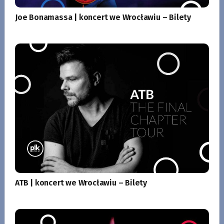
Joe Bonamassa | koncert we Wrocławiu – Bilety
ATB | koncert we Wrocławiu – Bilety