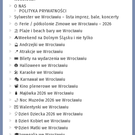
O NAS
POLITYKA PRYWATNOŚCI
Sylwester we Wrocławiu – lista imprez, bale, koncerty
⛄️ Ferie / półkolonie Zimowe we Wrocławiu – 2026
⛱️ Plaże i beach bary we Wrocławiu
⛺️Weekend na Dolnym Śląsku i nie tylko
🔮 Andrzejki we Wrocławiu
📍 Atrakcje we Wrocławiu
🎟️ Bilety na wydarzenia we Wrocławiu
🎃 Halloween we Wrocławiu
🎤 Karaoke we Wrocławiu
🎭 Karnawał we Wrocławiu
📽️ Kino plenerowe we Wrocławiu
🧳 Majówka 2026 we Wrocławiu
🌙 Noc Muzeów 2026 we Wrocławiu
💌 Walentynki we Wrocławiu
🎈Dzień Dziecka 2026 we Wrocławiu
🌷Dzień Kobiet we Wrocławiu
🌹Dzień Matki we Wrocławiu
🎓Juwenalia we Wrocławiu