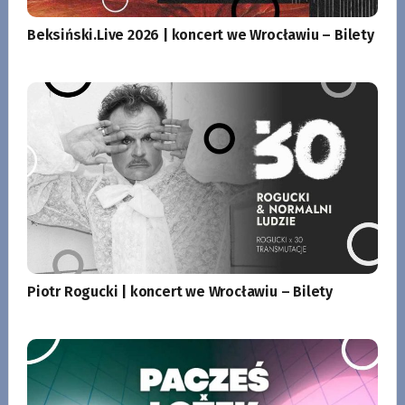
Beksiński.Live 2026 | koncert we Wrocławiu – Bilety
Piotr Rogucki | koncert we Wrocławiu – Bilety