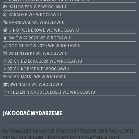
🎃 HALLOWEEN WE WROCŁAWIU
🎤 KARAOKE WE WROCŁAWIU
🎭 KARNAWAŁ WE WROCŁAWIU
📽️ KINO PLENEROWE WE WROCŁAWIU
🧳 MAJÓWKA 2026 WE WROCŁAWIU
🌙 NOC MUZEÓW 2026 WE WROCŁAWIU
💌 WALENTYNKI WE WROCŁAWIU
🎈DZIEŃ DZIECKA 2026 WE WROCŁAWIU
🌷DZIEŃ KOBIET WE WROCŁAWIU
🌹DZIEŃ MATKI WE WROCŁAWIU
🎓JUWENALIA WE WROCŁAWIU
🇵🇱 DZIEŃ NIEPODLEGŁOŚCI WE WROCŁAWIU
JAK DODAĆ WYDARZENIE
INFORMACJE PRASOWE O WYDARZENIACH ODBYWAJĄCYCH
SIĘ WE WROCŁAWIU PROSIMY PRZESYŁAĆ NA ADRES: