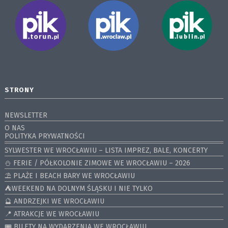
STRONY
NEWSLETTER
O NAS
POLITYKA PRYWATNOŚCI
SYLWESTER WE WROCŁAWIU – LISTA IMPREZ, BALE, KONCERTY
⛄️ FERIE / PÓŁKOLONIE ZIMOWE WE WROCŁAWIU – 2026
⛱️ PLAŻE I BEACH BARY WE WROCŁAWIU
⛺️WEEKEND NA DOLNYM ŚLĄSKU I NIE TYLKO
🔮 ANDRZEJKI WE WROCŁAWIU
📍 ATRAKCJE WE WROCŁAWIU
🎟️ BILETY NA WYDARZENIA WE WROCŁAWIU