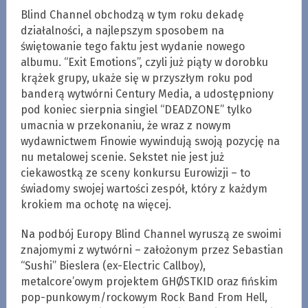
Blind Channel obchodzą w tym roku dekadę
działalności, a najlepszym sposobem na
świętowanie tego faktu jest wydanie nowego
albumu. “Exit Emotions”, czyli już piąty w dorobku
krążek grupy, ukaże się w przyszłym roku pod
banderą wytwórni Century Media, a udostępniony
pod koniec sierpnia singiel “DEADZONE” tylko
umacnia w przekonaniu, że wraz z nowym
wydawnictwem Finowie wywindują swoją pozycję na
nu metalowej scenie. Sekstet nie jest już
ciekawostką ze sceny konkursu Eurowizji – to
świadomy swojej wartości zespół, który z każdym
krokiem ma ochotę na więcej.
Na podbój Europy Blind Channel wyruszą ze swoimi
znajomymi z wytwórni – założonym przez Sebastian
“Sushi” Bieslera (ex-Electric Callboy),
metalcore’owym projektem GHØSTKID oraz fińskim
pop-punkowym/rockowym Rock Band From Hell,