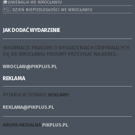
🎓JUWENALIA WE WROCŁAWIU
🇵🇱 DZIEŃ NIEPODLEGŁOŚCI WE WROCŁAWIU
JAK DODAĆ WYDARZENIE
INFORMACJE PRASOWE O WYDARZENIACH ODBYWAJĄCYCH
SIĘ WE WROCŁAWIU PROSIMY PRZESYŁAĆ NA ADRES:
WROCLAW@PIKPLUS.PL
REKLAMA
PYTANIA W SPRAWIE
REKLAMY:
REKLAMA@PIKPLUS.PL
GRUPA MEDIALNA
PIKPLUS.PL