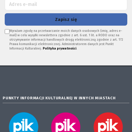
Zapisz się
Wyrażam zgodę na przetwarzanie moich danych osobowych (imię, adres e-
mail) w celu wysyłki newslettera zgodnie z art. 6 ust. 1 lit. a RODO oraz na
otrzymywanie informacji handlowych drogą elektroniczną zgodnie z art. 172
Prawa komunikacji elektronicznej. Administratorem danych jest Punkt
Informacji Kulturalnej.
Polityka prywatności
.
PUNKTY INFORMACJI KULTURALNEJ W INNYCH MIASTACH