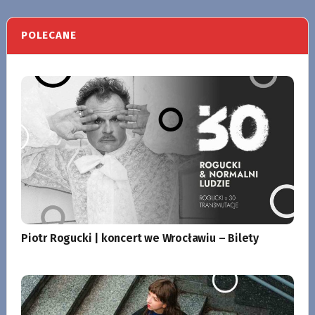
POLECANE
Piotr Rogucki | koncert we Wrocławiu – Bilety