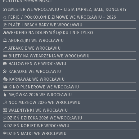
POLITYKA PRYWATNOŚCI
SYLWESTER WE WROCŁAWIU – LISTA IMPREZ, BALE, KONCERTY
⛄️ FERIE / PÓŁKOLONIE ZIMOWE WE WROCŁAWIU – 2026
⛱️ PLAŻE I BEACH BARY WE WROCŁAWIU
⛺️WEEKEND NA DOLNYM ŚLĄSKU I NIE TYLKO
🔮 ANDRZEJKI WE WROCŁAWIU
📍 ATRAKCJE WE WROCŁAWIU
🎟️ BILETY NA WYDARZENIA WE WROCŁAWIU
🎃 HALLOWEEN WE WROCŁAWIU
🎤 KARAOKE WE WROCŁAWIU
🎭 KARNAWAŁ WE WROCŁAWIU
📽️ KINO PLENEROWE WE WROCŁAWIU
🧳 MAJÓWKA 2026 WE WROCŁAWIU
🌙 NOC MUZEÓW 2026 WE WROCŁAWIU
💌 WALENTYNKI WE WROCŁAWIU
🎈DZIEŃ DZIECKA 2026 WE WROCŁAWIU
🌷DZIEŃ KOBIET WE WROCŁAWIU
🌹DZIEŃ MATKI WE WROCŁAWIU