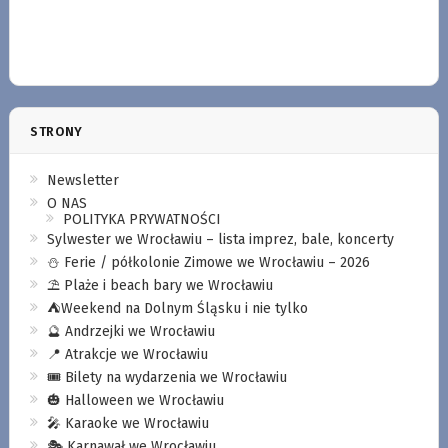
STRONY
Newsletter
O NAS
POLITYKA PRYWATNOŚCI
Sylwester we Wrocławiu – lista imprez, bale, koncerty
⛄️ Ferie / półkolonie Zimowe we Wrocławiu – 2026
⛱️ Plaże i beach bary we Wrocławiu
⛺️Weekend na Dolnym Śląsku i nie tylko
🔮 Andrzejki we Wrocławiu
📍 Atrakcje we Wrocławiu
🎟️ Bilety na wydarzenia we Wrocławiu
🎃 Halloween we Wrocławiu
🎤 Karaoke we Wrocławiu
🎭 Karnawał we Wrocławiu