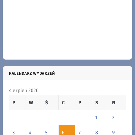
KALENDARZ WYDARZEŃ
sierpień 2026
P
W
Ś
C
P
S
N
1
2
3
4
5
6
7
8
9