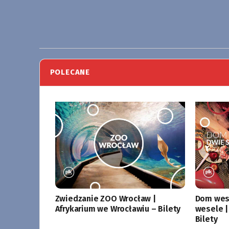
POLECANE
Zwiedzanie ZOO Wrocław |
Dom wese
Afrykarium we Wrocławiu – Bilety
wesele |
Bilety