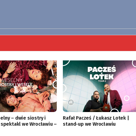
lny – dwie siostry i
Rafał Pacześ / Łukasz Lotek |
 spektakl we Wrocławiu –
stand-up we Wrocławiu