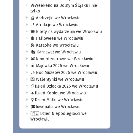
⛺️Weekend na Dolnym Śląsku i nie
tylko
🔮 Andrzejki we Wrocławiu
📍 Atrakcje we Wrocławiu
🎟️ Bilety na wydarzenia we Wrocławiu
🎃 Halloween we Wrocławiu
🎤 Karaoke we Wrocławiu
🎭 Karnawał we Wrocławiu
📽️ Kino plenerowe we Wrocławiu
🧳 Majówka 2026 we Wrocławiu
🌙 Noc Muzeów 2026 we Wrocławiu
💌 Walentynki we Wrocławiu
🎈Dzień Dziecka 2026 we Wrocławiu
🌷Dzień Kobiet we Wrocławiu
🌹Dzień Matki we Wrocławiu
🎓Juwenalia we Wrocławiu
🇵🇱 Dzień Niepodległości we
Wrocławiu