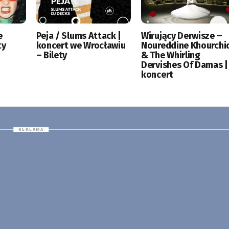
e
Peja / Slums Attack |
Wirujący Derwisze –
ty
koncert we Wrocławiu
Noureddine Khourchi
– Bilety
& The Whirling
Dervishes Of Damas |
koncert