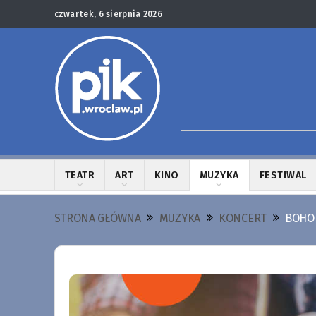
czwartek, 6 sierpnia 2026
TEATR
ART
KINO
MUZYKA
FESTIWAL
STRONA GŁÓWNA
MUZYKA
KONCERT
BOHO