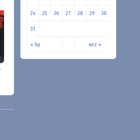
24
25
26
27
28
29
30
31
« lip
wrz »
e