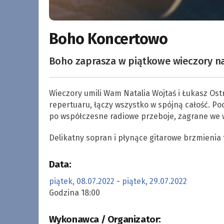
Boho Koncertowo
Boho zaprasza w piątkowe wieczory na
Wieczory umili Wam Natalia Wojtaś i Łukasz Os
repertuaru, łączy wszystko w spójną całość. Po
po współczesne radiowe przeboje, zagrane we 
Delikatny sopran i płynące gitarowe brzmienia 
Data:
piątek, 08.07.2022
-
piątek, 29.07.2022
Godzina 18:00
Wykonawca / Organizator: