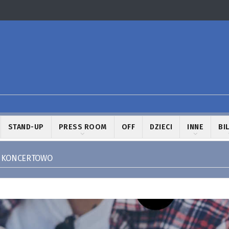
STAND-UP
PRESS ROOM
OFF
DZIECI
INNE
BI
 KONCERTOWO