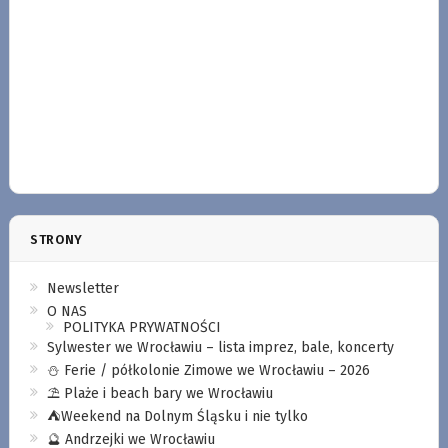
STRONY
Newsletter
O NAS
POLITYKA PRYWATNOŚCI
Sylwester we Wrocławiu – lista imprez, bale, koncerty
⛄️ Ferie / półkolonie Zimowe we Wrocławiu – 2026
⛱️ Plaże i beach bary we Wrocławiu
⛺️Weekend na Dolnym Śląsku i nie tylko
🔮 Andrzejki we Wrocławiu