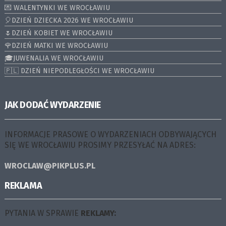
💌 WALENTYNKI WE WROCŁAWIU
🎈DZIEŃ DZIECKA 2026 WE WROCŁAWIU
🌷DZIEŃ KOBIET WE WROCŁAWIU
🌹DZIEŃ MATKI WE WROCŁAWIU
🎓JUWENALIA WE WROCŁAWIU
🇵🇱 DZIEŃ NIEPODLEGŁOŚCI WE WROCŁAWIU
JAK DODAĆ WYDARZENIE
INFORMACJE PRASOWE O WYDARZENIACH ODBYWAJĄCYCH
SIĘ WE WROCŁAWIU PROSIMY PRZESYŁAĆ NA ADRES:
WROCLAW@PIKPLUS.PL
REKLAMA
PYTANIA W SPRAWIE
REKLAMY: