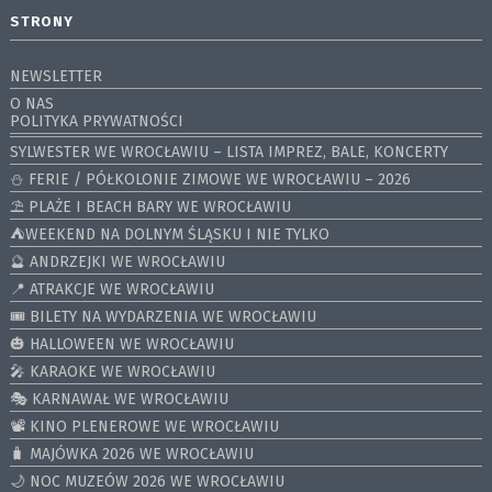
STRONY
NEWSLETTER
O NAS
POLITYKA PRYWATNOŚCI
SYLWESTER WE WROCŁAWIU – LISTA IMPREZ, BALE, KONCERTY
⛄️ FERIE / PÓŁKOLONIE ZIMOWE WE WROCŁAWIU – 2026
⛱️ PLAŻE I BEACH BARY WE WROCŁAWIU
⛺️WEEKEND NA DOLNYM ŚLĄSKU I NIE TYLKO
🔮 ANDRZEJKI WE WROCŁAWIU
📍 ATRAKCJE WE WROCŁAWIU
🎟️ BILETY NA WYDARZENIA WE WROCŁAWIU
🎃 HALLOWEEN WE WROCŁAWIU
🎤 KARAOKE WE WROCŁAWIU
🎭 KARNAWAŁ WE WROCŁAWIU
📽️ KINO PLENEROWE WE WROCŁAWIU
🧳 MAJÓWKA 2026 WE WROCŁAWIU
🌙 NOC MUZEÓW 2026 WE WROCŁAWIU