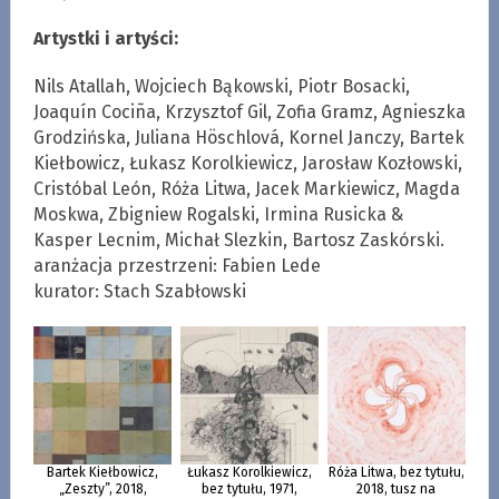
Artystki i artyści:
Nils Atallah, Wojciech Bąkowski, Piotr Bosacki,
Joaquín Cociña, Krzysztof Gil, Zofia Gramz, Agnieszka
Grodzińska, Juliana Höschlová, Kornel Janczy, Bartek
Kiełbowicz, Łukasz Korolkiewicz, Jarosław Kozłowski,
Cristóbal León, Róża Litwa, Jacek Markiewicz, Magda
Moskwa, Zbigniew Rogalski, Irmina Rusicka &
Kasper Lecnim, Michał Slezkin, Bartosz Zaskórski.
aranżacja przestrzeni: Fabien Lede
kurator: Stach Szabłowski
Bartek Kiełbowicz,
Łukasz Korolkiewicz,
Róża Litwa, bez tytułu,
„Zeszty”, 2018,
bez tytułu, 1971,
2018, tusz na