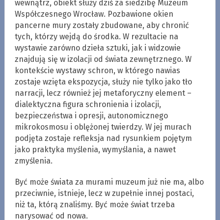
wewnątrz, obiekt służy dziś za siedzibę Muzeum
Współczesnego Wrocław. Pozbawione okien
pancerne mury zostały zbudowane, aby chronić
tych, którzy wejdą do środka. W rezultacie na
wystawie zarówno dzieła sztuki, jak i widzowie
znajdują się w izolacji od świata zewnętrznego. W
kontekście wystawy schron, w którego nawias
zostaje wzięta ekspozycja, służy nie tylko jako tło
narracji, lecz również jej metaforyczny element –
dialektyczna figura schronienia i izolacji,
bezpieczeństwa i opresji, autonomicznego
mikrokosmosu i oblężonej twierdzy. W jej murach
podjęta zostaje refleksja nad rysunkiem pojętym
jako praktyka myślenia, wymyślania, a nawet
zmyślenia.
Być może świata za murami muzeum już nie ma, albo
przeciwnie, istnieje, lecz w zupełnie innej postaci,
niż ta, którą znaliśmy. Być może świat trzeba
narysować od nowa.