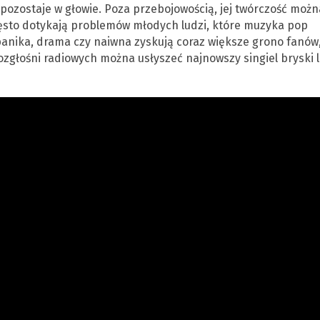
 pozostaje w głowie. Poza przebojowością, jej twórczość możn
często dotykają problemów młodych ludzi, które muzyka pop
panika, drama czy naiwna zyskują coraz większe grono fanów,
zgłośni radiowych można usłyszeć najnowszy singiel bryski l