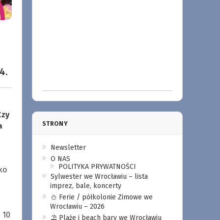
4.
Czy
STRONY
a
Newsletter
O NAS
POLITYKA PRYWATNOŚCI
ko
Sylwester we Wrocławiu – lista
imprez, bale, koncerty
⛄️ Ferie / półkolonie Zimowe we
Wrocławiu – 2026
 10
⛱️ Plaże i beach bary we Wrocławiu