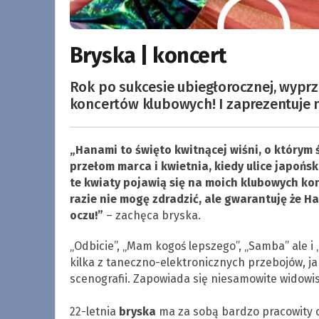
Bryska | koncert
Rok po sukcesie ubiegłorocznej, wyprz
koncertów klubowych! I zaprezentuje 
„Hanami to święto kwitnącej wiśni, o którym 
przełom marca i kwietnia, kiedy ulice japońs
te kwiaty pojawią się na moich klubowych ko
razie nie mogę zdradzić, ale gwarantuję że H
oczu!”
– zachęca bryska.
„Odbicie”, „Mam kogoś lepszego”, „Samba” ale i „
kilka z taneczno-elektronicznych przebojów, j
scenografii. Zapowiada się niesamowite widowis
.
22-letnia
bryska
ma za sobą bardzo pracowity o