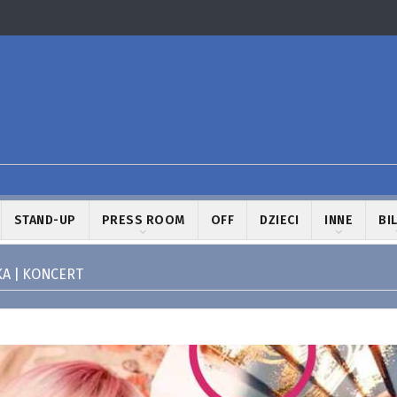
STAND-UP
PRESS ROOM
OFF
DZIECI
INNE
BI
A | KONCERT