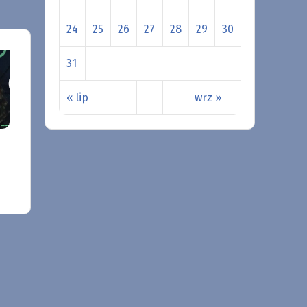
24
25
26
27
28
29
30
31
« lip
wrz »