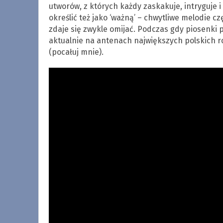
utworów, z których każdy zaskakuje, intryguje i
określić też jako ‘ważną’ – chwytliwe melodie 
zdaje się zwykle omijać. Podczas gdy piosenki 
aktualnie na antenach największych polskich ro
(pocałuj mnie).