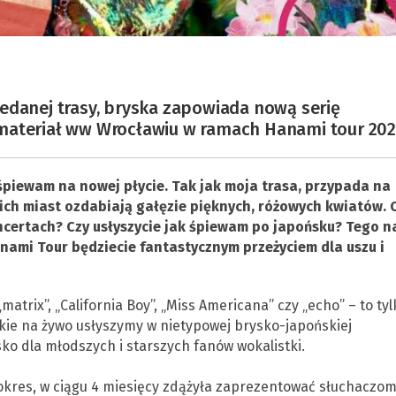
edanej trasy, bryska zapowiada nową serię
materiał ww Wrocławiu w ramach Hanami tour 202
śpiewam na nowej płycie. Tak jak moja trasa, przypada na
kich miast ozdabiają gałęzie pięknych, różowych kwiatów. 
ncertach? Czy usłyszycie jak śpiewam po japońsku? Tego n
anami Tour będziecie fantastycznym przeżyciem dla uszu i
matrix”, „California Boy”, „Miss Americana” czy „echo” – to tyl
akie na żywo usłyszymy w nietypowej brysko-japońskiej
ko dla młodszych i starszych fanów wokalistki.
kres, w ciągu 4 miesięcy zdążyła zaprezentować słuchaczom