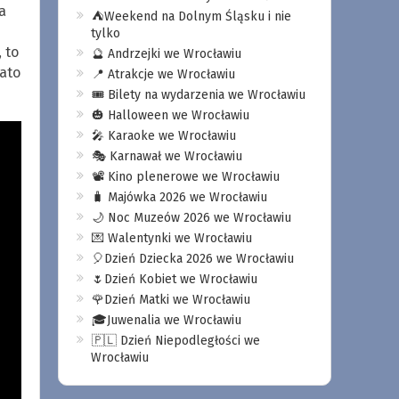
a
⛺️Weekend na Dolnym Śląsku i nie
tylko
 to
🔮 Andrzejki we Wrocławiu
ato
📍 Atrakcje we Wrocławiu
🎟️ Bilety na wydarzenia we Wrocławiu
🎃 Halloween we Wrocławiu
🎤 Karaoke we Wrocławiu
🎭 Karnawał we Wrocławiu
📽️ Kino plenerowe we Wrocławiu
🧳 Majówka 2026 we Wrocławiu
🌙 Noc Muzeów 2026 we Wrocławiu
💌 Walentynki we Wrocławiu
🎈Dzień Dziecka 2026 we Wrocławiu
🌷Dzień Kobiet we Wrocławiu
🌹Dzień Matki we Wrocławiu
🎓Juwenalia we Wrocławiu
🇵🇱 Dzień Niepodległości we
Wrocławiu