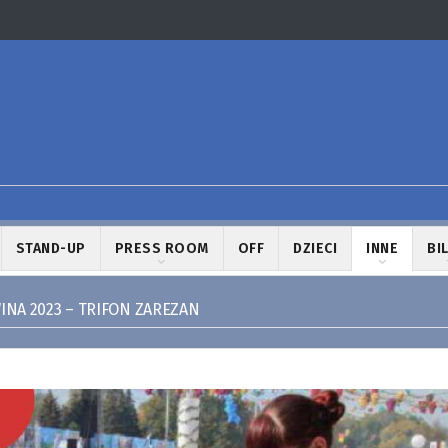
STAND-UP
PRESS ROOM
OFF
DZIECI
INNE
BI
INA 2023 – TRIFON ZAREZAN