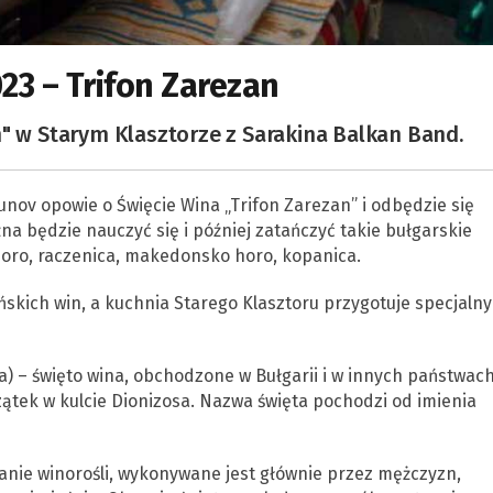
23 – Trifon Zarezan
n" w Starym Klasztorze z Sarakina Balkan Band.
nov opowie o Święcie Wina „Trifon Zarezan” i odbędzie się
na będzie nauczyć się i później zatańczyć takie bułgarskie
horo, raczenica, makedonsko horo, kopanica.
skich win, a kuchnia Starego Klasztoru przygotuje specjalny
a) – święto wina, obchodzone w Bułgarii i w innych państwac
tek w kulcie Dionizosa. Nazwa święta pochodzi od imienia
anie winorośli, wykonywane jest głównie przez mężczyzn,