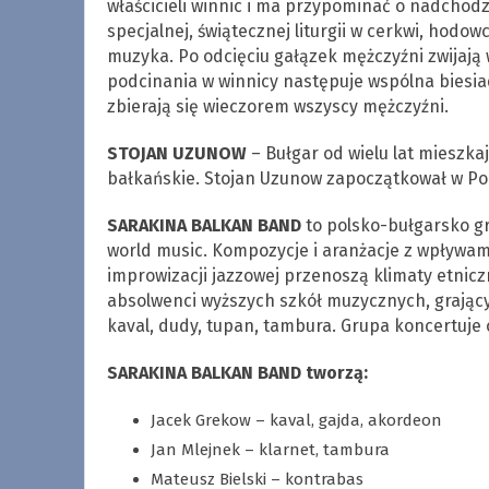
właścicieli winnic i ma przypominać o nadchod
specjalnej, świątecznej liturgii w cerkwi, hodo
muzyka. Po odcięciu gałązek mężczyźni zwijają 
podcinania w winnicy następuje wspólna biesiad
zbierają się wieczorem wszyscy mężczyźni.
STOJAN UZUNOW
– Bułgar od wielu lat mieszkaj
bałkańskie. Stojan Uzunow zapoczątkował w Po
SARAKINA BALKAN BAND
to polsko-bułgarsko g
world music. Kompozycje i aranżacje z wpływami
improwizacji jazzowej przenoszą klimaty etnicz
absolwenci wyższych szkół muzycznych, grający
kaval, dudy, tupan, tambura. Grupa koncertuje 
SARAKINA BALKAN BAND tworzą:
Jacek Grekow – kaval, gajda, akordeon
Jan Mlejnek – klarnet, tambura
Mateusz Bielski – kontrabas