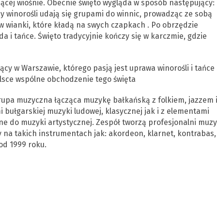
zącej wiośnie. Obecnie święto wygląda w sposób następujący:
wcy winorośli udają się grupami do winnic, prowadząc ze sobą
w wianki, które kładą na swych czapkach . Po obrzędzie
a i tańce. Święto tradycyjnie kończy się w karczmie, gdzie
ący w Warszawie, którego pasją jest uprawa winorośli i tańce
lsce wspólne obchodzenie tego święta
rupa muzyczna łącząca muzykę bałkańską z folkiem, jazzem 
 bułgarskiej muzyki ludowej, klasycznej jak i z elementami
ne do muzyki artystycznej. Zespół tworzą profesjonalni muzy
 na takich instrumentach jak: akordeon, klarnet, kontrabas,
od 1999 roku.