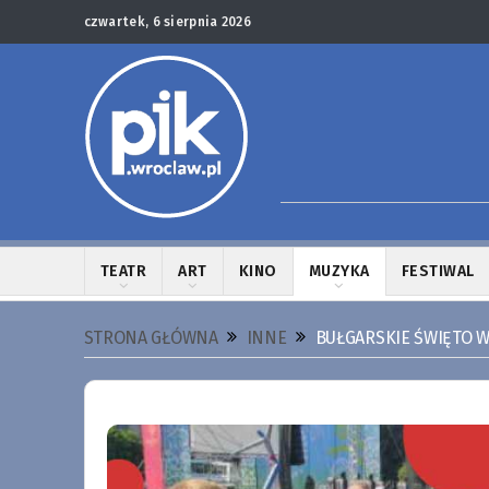
czwartek, 6 sierpnia 2026
TEATR
ART
KINO
MUZYKA
FESTIWAL
STRONA GŁÓWNA
INNE
BUŁGARSKIE ŚWIĘTO W