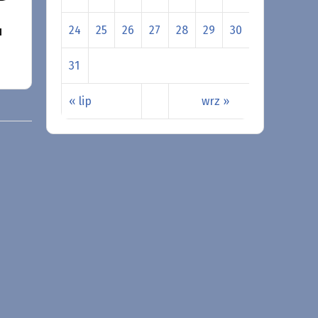
24
25
26
27
28
29
30
u
31
« lip
wrz »