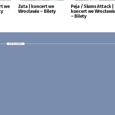
rt we
Zuta | koncert we
Peja / Slums Attack |
ty
Wrocławiu – Bilety
koncert we Wrocławi
– Bilety