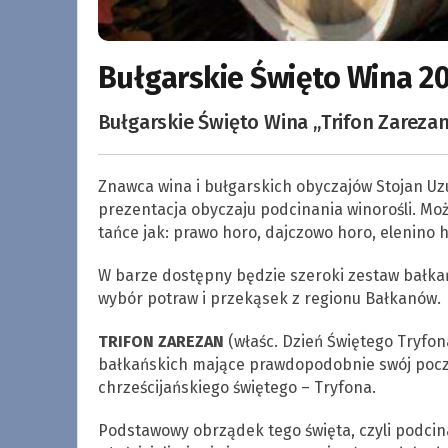
Bułgarskie Święto Wina 20
Bułgarskie Święto Wina „Trifon Zareza
Znawca wina i bułgarskich obyczajów Stojan Uzu
prezentacja obyczaju podcinania winorośli. Moż
tańce jak: prawo horo, dajczowo horo, elenino 
W barze dostępny będzie szeroki zestaw bałkań
wybór potraw i przekąsek z regionu Bałkanów.
TRIFON ZAREZAN
(właśc. Dzień Świętego Tryfon
bałkańskich mające prawdopodobnie swój począ
chrześcijańskiego świętego – Tryfona.
Podstawowy obrządek tego święta, czyli podcin