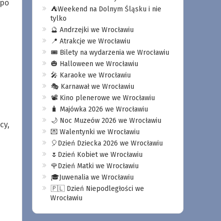
 po
⛺️Weekend na Dolnym Śląsku i nie
tylko
🔮 Andrzejki we Wrocławiu
📍 Atrakcje we Wrocławiu
🎟️ Bilety na wydarzenia we Wrocławiu
🎃 Halloween we Wrocławiu
🎤 Karaoke we Wrocławiu
🎭 Karnawał we Wrocławiu
📽️ Kino plenerowe we Wrocławiu
i
🧳 Majówka 2026 we Wrocławiu
🌙 Noc Muzeów 2026 we Wrocławiu
cy,
💌 Walentynki we Wrocławiu
🎈Dzień Dziecka 2026 we Wrocławiu
🌷Dzień Kobiet we Wrocławiu
🌹Dzień Matki we Wrocławiu
🎓Juwenalia we Wrocławiu
🇵🇱 Dzień Niepodległości we
Wrocławiu