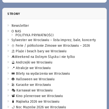
STRONY
Newsletter
O NAS
POLITYKA PRYWATNOŚCI
Sylwester we Wrocławiu – lista imprez, bale, koncerty
⛄️ Ferie / półkolonie Zimowe we Wrocławiu – 2026
⛱️ Plaże i beach bary we Wrocławiu
⛺️Weekend na Dolnym Śląsku i nie tylko
🔮 Andrzejki we Wrocławiu
📍 Atrakcje we Wrocławiu
🎟️ Bilety na wydarzenia we Wrocławiu
🎃 Halloween we Wrocławiu
🎤 Karaoke we Wrocławiu
🎭 Karnawał we Wrocławiu
📽️ Kino plenerowe we Wrocławiu
🧳 Majówka 2026 we Wrocławiu
🌙 Noc Muzeów 2026 we Wrocławiu