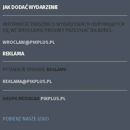
JAK DODAĆ WYDARZENIE
INFORMACJE PRASOWE O WYDARZENIACH ODBYWAJĄCYCH
SIĘ WE WROCŁAWIU PROSIMY PRZESYŁAĆ NA ADRES:
WROCLAW@PIKPLUS.PL
REKLAMA
PYTANIA W SPRAWIE
REKLAMY:
REKLAMA@PIKPLUS.PL
GRUPA MEDIALNA
PIKPLUS.PL
POBIERZ NASZE LOGO