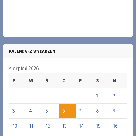
KALENDARZ WYDARZEŃ
sierpień 2026
P
W
Ś
C
P
S
N
1
2
3
4
5
6
7
8
9
10
11
12
13
14
15
16