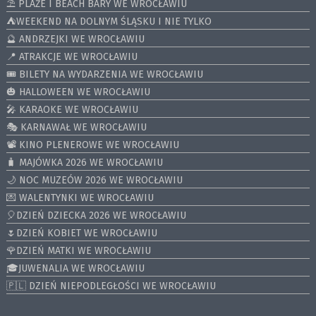
⛱️ PLAŻE I BEACH BARY WE WROCŁAWIU
⛺️WEEKEND NA DOLNYM ŚLĄSKU I NIE TYLKO
🔮 ANDRZEJKI WE WROCŁAWIU
📍 ATRAKCJE WE WROCŁAWIU
🎟️ BILETY NA WYDARZENIA WE WROCŁAWIU
🎃 HALLOWEEN WE WROCŁAWIU
🎤 KARAOKE WE WROCŁAWIU
🎭 KARNAWAŁ WE WROCŁAWIU
📽️ KINO PLENEROWE WE WROCŁAWIU
🧳 MAJÓWKA 2026 WE WROCŁAWIU
🌙 NOC MUZEÓW 2026 WE WROCŁAWIU
💌 WALENTYNKI WE WROCŁAWIU
🎈DZIEŃ DZIECKA 2026 WE WROCŁAWIU
🌷DZIEŃ KOBIET WE WROCŁAWIU
🌹DZIEŃ MATKI WE WROCŁAWIU
🎓JUWENALIA WE WROCŁAWIU
🇵🇱 DZIEŃ NIEPODLEGŁOŚCI WE WROCŁAWIU