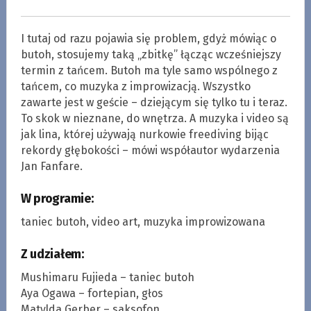
I tutaj od razu pojawia się problem, gdyż mówiąc o
butoh, stosujemy taką „zbitkę” łącząc wcześniejszy
termin z tańcem. Butoh ma tyle samo wspólnego z
tańcem, co muzyka z improwizacją. Wszystko
zawarte jest w geście – dziejącym się tylko tu i teraz.
To skok w nieznane, do wnętrza. A muzyka i video są
jak lina, której używają nurkowie freediving bijąc
rekordy głębokości – mówi współautor wydarzenia
Jan Fanfare.
W programie:
taniec butoh, video art, muzyka improwizowana
Z udziałem:
Mushimaru Fujieda – taniec butoh
Aya Ogawa – fortepian, głos
Matylda Gerber – saksofon