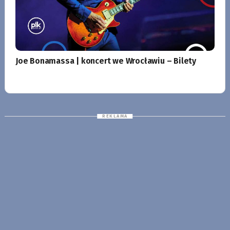
Joe Bonamassa | koncert we Wrocławiu – Bilety