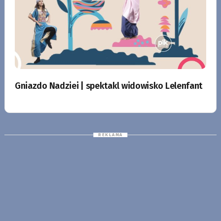
Gniazdo Nadziei | spektakl widowisko Lelenfant