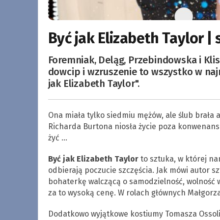
Być jak Elizabeth Taylor |
Foremniak, Deląg, Przebindowska i Kli
dowcip i wzruszenie to wszystko w n
jak Elizabeth Taylor".
Ona miała tylko siedmiu mężów, ale ślub brała 
Richarda Burtona niosła życie poza konwenansami.
żyć …
Być jak Elizabeth Taylor
to sztuka, w której na
odbierają poczucie szczęścia. Jak mówi autor 
bohaterkę walczącą o samodzielność, wolność wyb
za to wysoką cenę. W rolach głównych Małgorza
Dodatkowo wyjątkowe kostiumy Tomasza Ossolińs