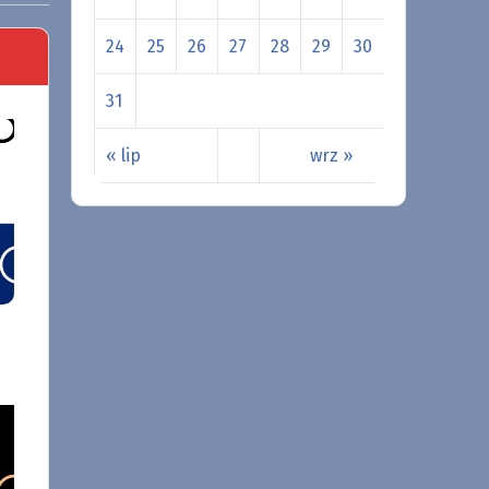
24
25
26
27
28
29
30
31
« lip
wrz »