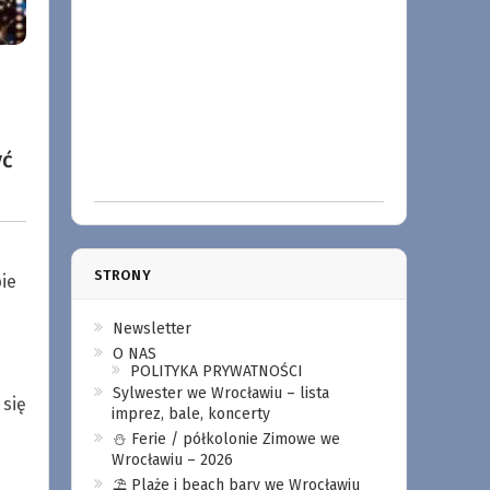
yć
STRONY
bie
Newsletter
O NAS
POLITYKA PRYWATNOŚCI
Sylwester we Wrocławiu – lista
 się
imprez, bale, koncerty
⛄️ Ferie / półkolonie Zimowe we
Wrocławiu – 2026
⛱️ Plaże i beach bary we Wrocławiu