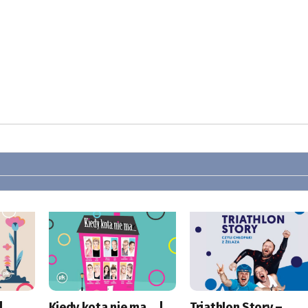
|
Kiedy kota nie ma… |
Triathlon Story –