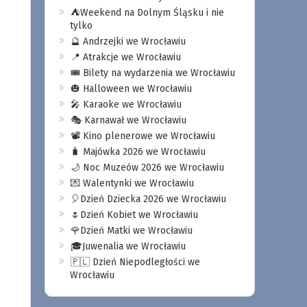
⛺️Weekend na Dolnym Śląsku i nie
tylko
🔮 Andrzejki we Wrocławiu
📍 Atrakcje we Wrocławiu
🎟️ Bilety na wydarzenia we Wrocławiu
🎃 Halloween we Wrocławiu
🎤 Karaoke we Wrocławiu
🎭 Karnawał we Wrocławiu
📽️ Kino plenerowe we Wrocławiu
🧳 Majówka 2026 we Wrocławiu
🌙 Noc Muzeów 2026 we Wrocławiu
💌 Walentynki we Wrocławiu
🎈Dzień Dziecka 2026 we Wrocławiu
🌷Dzień Kobiet we Wrocławiu
🌹Dzień Matki we Wrocławiu
🎓Juwenalia we Wrocławiu
🇵🇱 Dzień Niepodległości we
Wrocławiu