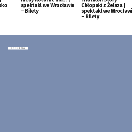
sko
spektakl we Wrocławiu
Chłopaki z Żelaza |
– Bilety
spektakl we Wrocław
– Bilety