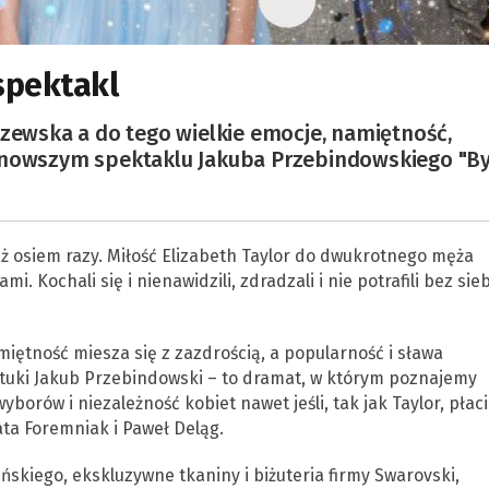
 spektakl
szewska a do tego wielkie emocje, namiętność,
ajnowszym spektaklu Jakuba Przebindowskiego "B
aż osiem razy. Miłość Elizabeth Taylor do dwukrotnego męża
 Kochali się i nienawidzili, zdradzali i nie potrafili bez sie
miętność miesza się z zazdrością, a popularność i sława
sztuki Jakub Przebindowski – to dramat, w którym poznajemy
orów i niezależność kobiet nawet jeśli, tak jak Taylor, płaci
ta Foremniak i Paweł Deląg.
kiego, ekskluzywne tkaniny i biżuteria firmy Swarovski,