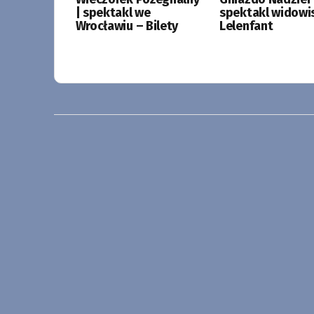
| spektakl we
spektakl widowi
Wrocławiu – Bilety
Lelenfant