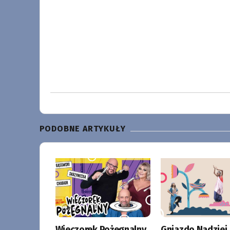
PODOBNE ARTYKUŁY
Wieczorek Pożegnalny
Gniazdo Nadziei 