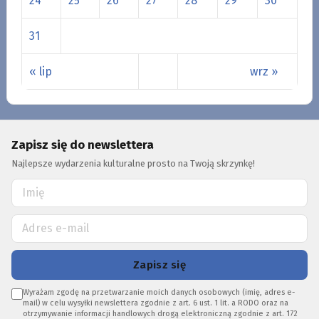
24
25
26
27
28
29
30
31
« lip
wrz »
Zapisz się do newslettera
Najlepsze wydarzenia kulturalne prosto na Twoją skrzynkę!
Zapisz się
Wyrażam zgodę na przetwarzanie moich danych osobowych (imię, adres e-
mail) w celu wysyłki newslettera zgodnie z art. 6 ust. 1 lit. a RODO oraz na
otrzymywanie informacji handlowych drogą elektroniczną zgodnie z art. 172