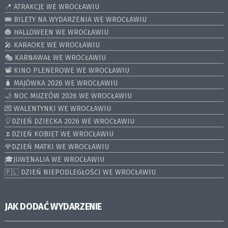
📍 ATRAKCJE WE WROCŁAWIU
🎟️ BILETY NA WYDARZENIA WE WROCŁAWIU
🎃 HALLOWEEN WE WROCŁAWIU
🎤 KARAOKE WE WROCŁAWIU
🎭 KARNAWAŁ WE WROCŁAWIU
📽️ KINO PLENEROWE WE WROCŁAWIU
🧳 MAJÓWKA 2026 WE WROCŁAWIU
🌙 NOC MUZEÓW 2026 WE WROCŁAWIU
💌 WALENTYNKI WE WROCŁAWIU
🎈DZIEŃ DZIECKA 2026 WE WROCŁAWIU
🌷DZIEŃ KOBIET WE WROCŁAWIU
🌹DZIEŃ MATKI WE WROCŁAWIU
🎓JUWENALIA WE WROCŁAWIU
🇵🇱 DZIEŃ NIEPODLEGŁOŚCI WE WROCŁAWIU
JAK DODAĆ WYDARZENIE