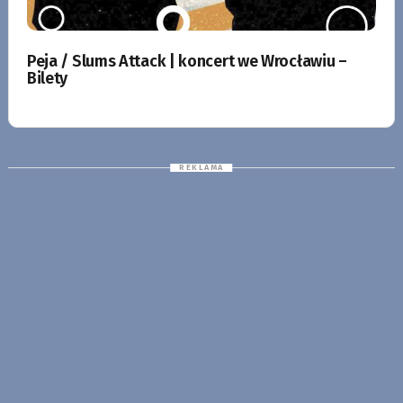
Peja / Slums Attack | koncert we Wrocławiu –
Bilety