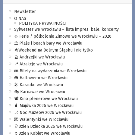
Newsletter
O NAS
POLITYKA PRYWATNOŚCI
Sylwester we Wrocławiu – lista imprez, bale, koncerty
⛄️ Ferie / półkolonie Zimowe we Wrocławiu – 2026
⛱️ Plaże i beach bary we Wrocławiu
⛺️Weekend na Dolnym Śląsku i nie tylko
🔮 Andrzejki we Wrocławiu
📍 Atrakcje we Wrocławiu
🎟️ Bilety na wydarzenia we Wrocławiu
🎃 Halloween we Wrocławiu
🎤 Karaoke we Wrocławiu
🎭 Karnawał we Wrocławiu
📽️ Kino plenerowe we Wrocławiu
🧳 Majówka 2026 we Wrocławiu
🌙 Noc Muzeów 2026 we Wrocławiu
💌 Walentynki we Wrocławiu
🎈Dzień Dziecka 2026 we Wrocławiu
🌷Dzień Kobiet we Wrocławiu