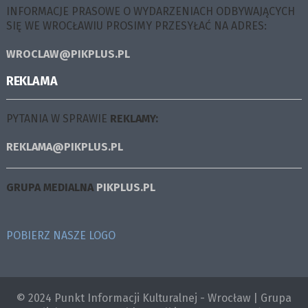
INFORMACJE PRASOWE O WYDARZENIACH ODBYWAJĄCYCH
SIĘ WE WROCŁAWIU PROSIMY PRZESYŁAĆ NA ADRES:
WROCLAW@PIKPLUS.PL
REKLAMA
PYTANIA W SPRAWIE
REKLAMY:
REKLAMA@PIKPLUS.PL
GRUPA MEDIALNA
PIKPLUS.PL
POBIERZ NASZE LOGO
© 2024 Punkt Informacji Kulturalnej - Wrocław | Grupa