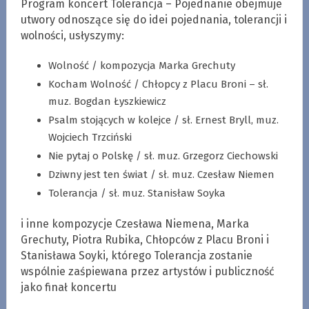
Program koncert Tolerancja – Pojednanie obejmuje
utwory odnoszące się do idei pojednania, tolerancji i
wolności, usłyszymy:
Wolność / kompozycja Marka Grechuty
Kocham Wolność / Chłopcy z Placu Broni – sł.
muz. Bogdan Łyszkiewicz
Psalm stojących w kolejce / sł. Ernest Bryll, muz.
Wojciech Trzciński
Nie pytaj o Polskę / sł. muz. Grzegorz Ciechowski
Dziwny jest ten świat / sł. muz. Czesław Niemen
Tolerancja / sł. muz. Stanisław Soyka
i inne kompozycje Czesława Niemena, Marka
Grechuty, Piotra Rubika, Chłopców z Placu Broni i
Stanisława Soyki, którego Tolerancja zostanie
wspólnie zaśpiewana przez artystów i publiczność
jako finał koncertu