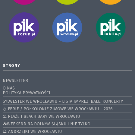
STRONY
NEWSLETTER
O NAS
POLITYKA PRYWATNOŚCI
SYLWESTER WE WROCŁAWIU – LISTA IMPREZ, BALE, KONCERTY
⛄️ FERIE / PÓŁKOLONIE ZIMOWE WE WROCŁAWIU – 2026
⛱️ PLAŻE I BEACH BARY WE WROCŁAWIU
⛺️WEEKEND NA DOLNYM ŚLĄSKU I NIE TYLKO
🔮 ANDRZEJKI WE WROCŁAWIU