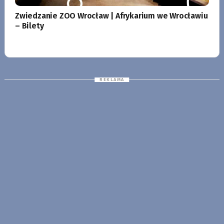
Zwiedzanie ZOO Wrocław | Afrykarium we Wrocławiu
– Bilety