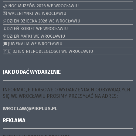
🌙 NOC MUZEÓW 2026 WE WROCŁAWIU
💌 WALENTYNKI WE WROCŁAWIU
🎈DZIEŃ DZIECKA 2026 WE WROCŁAWIU
🌷DZIEŃ KOBIET WE WROCŁAWIU
🌹DZIEŃ MATKI WE WROCŁAWIU
🎓JUWENALIA WE WROCŁAWIU
🇵🇱 DZIEŃ NIEPODLEGŁOŚCI WE WROCŁAWIU
JAK DODAĆ WYDARZENIE
INFORMACJE PRASOWE O WYDARZENIACH ODBYWAJĄCYCH
SIĘ WE WROCŁAWIU PROSIMY PRZESYŁAĆ NA ADRES:
WROCLAW@PIKPLUS.PL
REKLAMA