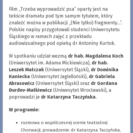
Film „Trzeba wyprowadzić psa” oparty jest na
tekście dramatu pod tym samym tytułem, który
znaleźć można w publikacji „(Nie tylko) fragmenty…”.
Polskie napisy przygotowali studenci Uniwersytetu
Śląskiego w ramach zajęć z przekładu
audiowizualnego pod opieką dr Antoniny Kurtok.
W spotkaniu udział wezmą
dr hab. Magdalena Koch
(Uniwersytet im. Adama Mickiewicza),
dr hab.
Leszek Małczak
(Uniwersytet Śląski),
dr Dominika
Kaniecka
(Uniwersytet Jagielloński),
dr Gabriela
Abrasowicz
(Uniwersytet Śląski) oraz
dr Gordana
Đurđev-Małkiewicz
(Uniwesytet Wrocławski), a
poprowadzi je
dr Katarzyna Taczyńska
.
W programie:
rozmowa o współczesnej scenie teatralnej
Chorwacji, prowadzenie: dr Katarzyna Taczyńska,