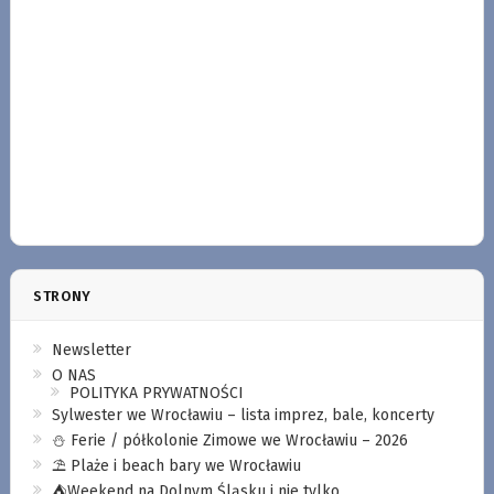
STRONY
Newsletter
O NAS
POLITYKA PRYWATNOŚCI
Sylwester we Wrocławiu – lista imprez, bale, koncerty
⛄️ Ferie / półkolonie Zimowe we Wrocławiu – 2026
⛱️ Plaże i beach bary we Wrocławiu
⛺️Weekend na Dolnym Śląsku i nie tylko