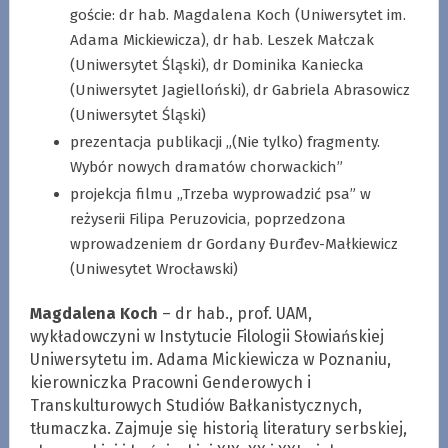
goście: dr hab. Magdalena Koch (Uniwersytet im.
Adama Mickiewicza), dr hab. Leszek Małczak
(Uniwersytet Śląski), dr Dominika Kaniecka
(Uniwersytet Jagielloński), dr Gabriela Abrasowicz
(Uniwersytet Śląski)
prezentacja publikacji „(Nie tylko) fragmenty.
Wybór nowych dramatów chorwackich”
projekcja filmu „Trzeba wyprowadzić psa” w
reżyserii Filipa Peruzovicia, poprzedzona
wprowadzeniem dr Gordany Đurđev-Małkiewicz
(Uniwesytet Wrocławski)
Magdalena Koch
– dr hab., prof. UAM,
wykładowczyni w Instytucie Filologii Słowiańskiej
Uniwersytetu im. Adama Mickiewicza w Poznaniu,
kierowniczka Pracowni Genderowych i
Transkulturowych Studiów Bałkanistycznych,
tłumaczka. Zajmuje się historią literatury serbskiej,