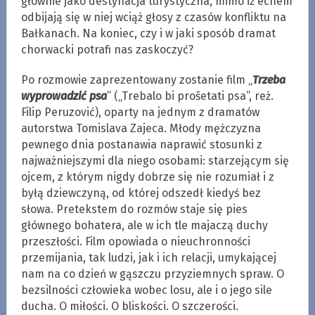
głównie jako destynacja turystyczna, mimo iż echem
odbijają się w niej wciąż głosy z czasów konfliktu na
Bałkanach. Na koniec, czy i w jaki sposób dramat
chorwacki potrafi nas zaskoczyć?
Po rozmowie zaprezentowany zostanie film „
Trzeba
wyprowadzić psa
” („Trebalo bi prošetati psa”, reż.
Filip Peruzović), oparty na jednym z dramatów
autorstwa Tomislava Zajeca. Młody mężczyzna
pewnego dnia postanawia naprawić stosunki z
najważniejszymi dla niego osobami: starzejącym się
ojcem, z którym nigdy dobrze się nie rozumiał i z
byłą dziewczyną, od której odszedł kiedyś bez
słowa. Pretekstem do rozmów staje się pies
głównego bohatera, ale w ich tle majaczą duchy
przeszłości. Film opowiada o nieuchronności
przemijania, tak ludzi, jak i ich relacji, umykającej
nam na co dzień w gąszczu przyziemnych spraw. O
bezsilności człowieka wobec losu, ale i o jego sile
ducha. O miłości. O bliskości. O szczerości.