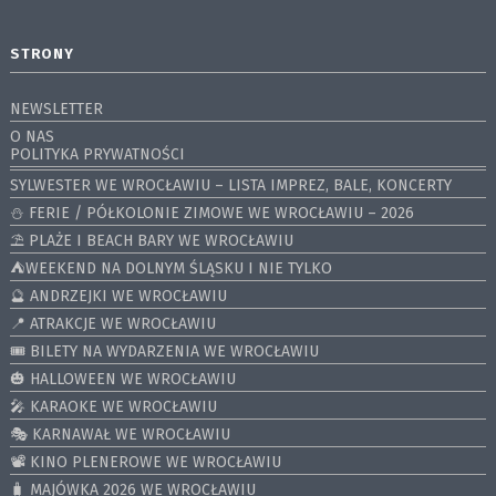
STRONY
NEWSLETTER
O NAS
POLITYKA PRYWATNOŚCI
SYLWESTER WE WROCŁAWIU – LISTA IMPREZ, BALE, KONCERTY
⛄️ FERIE / PÓŁKOLONIE ZIMOWE WE WROCŁAWIU – 2026
⛱️ PLAŻE I BEACH BARY WE WROCŁAWIU
⛺️WEEKEND NA DOLNYM ŚLĄSKU I NIE TYLKO
🔮 ANDRZEJKI WE WROCŁAWIU
📍 ATRAKCJE WE WROCŁAWIU
🎟️ BILETY NA WYDARZENIA WE WROCŁAWIU
🎃 HALLOWEEN WE WROCŁAWIU
🎤 KARAOKE WE WROCŁAWIU
🎭 KARNAWAŁ WE WROCŁAWIU
📽️ KINO PLENEROWE WE WROCŁAWIU
🧳 MAJÓWKA 2026 WE WROCŁAWIU