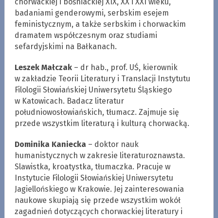
chorwackiej i bośniackiej XIX, XX i XXI wieku,
badaniami genderowymi, serbskim esejem
feministycznym, a także serbskim i chorwackim
dramatem współczesnym oraz studiami
sefardyjskimi na Bałkanach.
Leszek Małczak
– dr hab., prof. UŚ, kierownik
w zakładzie Teorii Literatury i Translacji Instytutu
Filologii Słowiańskiej Uniwersytetu Śląskiego
w Katowicach. Badacz literatur
południowosłowiańskich, tłumacz. Zajmuje się
przede wszystkim literaturą i kulturą chorwacką.
Dominika Kaniecka
– doktor nauk
humanistycznych w zakresie literaturoznawsta.
Slawistka, kroatystka, tłumaczka. Pracuje w
Instytucie Filologii Słowiańskiej Uniwersytetu
Jagiellońskiego w Krakowie. Jej zainteresowania
naukowe skupiają się przede wszystkim wokół
zagadnień dotyczących chorwackiej literatury i