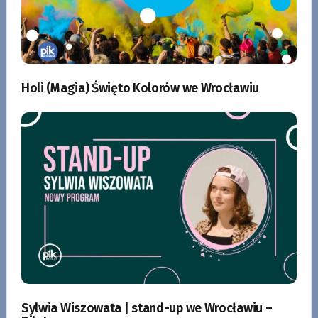
Holi (Magia) Święto Kolorów we Wrocławiu
Sylwia Wiszowata | stand-up we Wrocławiu –