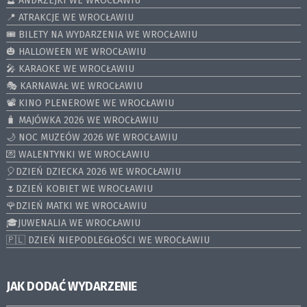
🔮 ANDRZEJKI WE WROCŁAWIU
📍 ATRAKCJE WE WROCŁAWIU
🎟️ BILETY NA WYDARZENIA WE WROCŁAWIU
🎃 HALLOWEEN WE WROCŁAWIU
🎤 KARAOKE WE WROCŁAWIU
🎭 KARNAWAŁ WE WROCŁAWIU
📽️ KINO PLENEROWE WE WROCŁAWIU
🧳 MAJÓWKA 2026 WE WROCŁAWIU
🌙 NOC MUZEÓW 2026 WE WROCŁAWIU
💌 WALENTYNKI WE WROCŁAWIU
🎈DZIEŃ DZIECKA 2026 WE WROCŁAWIU
🌷DZIEŃ KOBIET WE WROCŁAWIU
🌹DZIEŃ MATKI WE WROCŁAWIU
🎓JUWENALIA WE WROCŁAWIU
🇵🇱 DZIEŃ NIEPODLEGŁOŚCI WE WROCŁAWIU
JAK DODAĆ WYDARZENIE