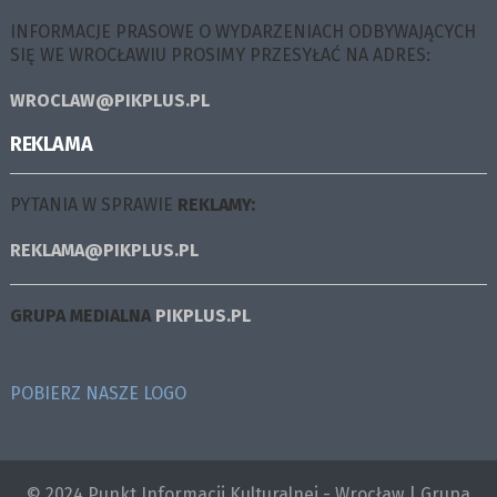
INFORMACJE PRASOWE O WYDARZENIACH ODBYWAJĄCYCH
SIĘ WE WROCŁAWIU PROSIMY PRZESYŁAĆ NA ADRES:
WROCLAW@PIKPLUS.PL
REKLAMA
PYTANIA W SPRAWIE
REKLAMY:
REKLAMA@PIKPLUS.PL
GRUPA MEDIALNA
PIKPLUS.PL
POBIERZ NASZE LOGO
© 2024 Punkt Informacji Kulturalnej - Wrocław | Grupa