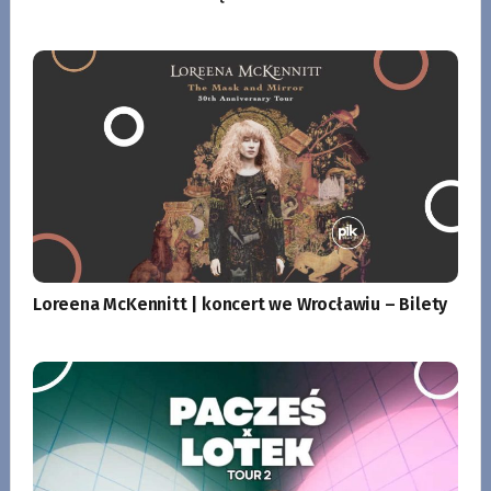
Loreena McKennitt | koncert we Wrocławiu – Bilety