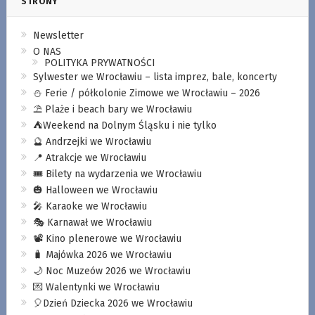
STRONY
Newsletter
O NAS
POLITYKA PRYWATNOŚCI
Sylwester we Wrocławiu – lista imprez, bale, koncerty
⛄️ Ferie / półkolonie Zimowe we Wrocławiu – 2026
⛱️ Plaże i beach bary we Wrocławiu
⛺️Weekend na Dolnym Śląsku i nie tylko
🔮 Andrzejki we Wrocławiu
📍 Atrakcje we Wrocławiu
🎟️ Bilety na wydarzenia we Wrocławiu
🎃 Halloween we Wrocławiu
🎤 Karaoke we Wrocławiu
🎭 Karnawał we Wrocławiu
📽️ Kino plenerowe we Wrocławiu
🧳 Majówka 2026 we Wrocławiu
🌙 Noc Muzeów 2026 we Wrocławiu
💌 Walentynki we Wrocławiu
🎈Dzień Dziecka 2026 we Wrocławiu