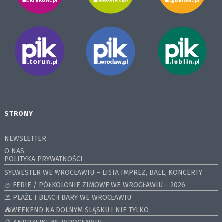
STRONY
NEWSLETTER
O NAS
POLITYKA PRYWATNOŚCI
SYLWESTER WE WROCŁAWIU – LISTA IMPREZ, BALE, KONCERTY
⛄️ FERIE / PÓŁKOLONIE ZIMOWE WE WROCŁAWIU – 2026
⛱️ PLAŻE I BEACH BARY WE WROCŁAWIU
⛺️WEEKEND NA DOLNYM ŚLĄSKU I NIE TYLKO