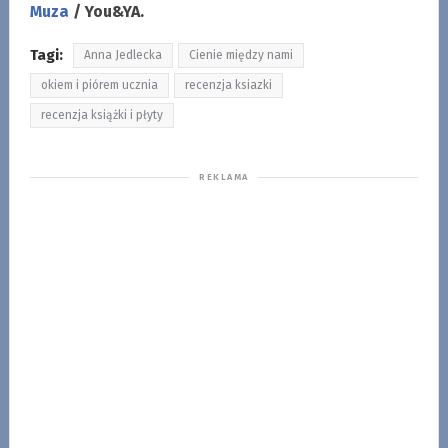
Muza
/ You&YA.
Tagi:
Anna Jedlecka
Cienie między nami
okiem i piórem ucznia
recenzja ksiazki
recenzja książki i płyty