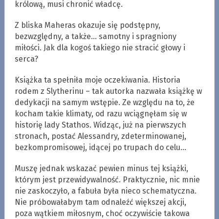
królową, musi chronić władcę.
Z bliska Maheras okazuje się podstępny,
bezwzględny, a także… samotny i spragniony
miłości. Jak dla kogoś takiego nie stracić głowy i
serca?
Książka ta spełniła moje oczekiwania. Historia
rodem z Slytherinu – tak autorka nazwała książkę w
dedykacji na samym wstępie. Ze względu na to, że
kocham takie klimaty, od razu wciągnęłam się w
historię lady Stathos. Widząc, już na pierwszych
stronach, postać Alessandry, zdeterminowanej,
bezkompromisowej, idącej po trupach do celu…
Muszę jednak wskazać pewien minus tej książki,
którym jest przewidywalność. Praktycznie, nic mnie
nie zaskoczyło, a fabuła była nieco schematyczna.
Nie próbowałabym tam odnaleźć większej akcji,
poza wątkiem miłosnym, choć oczywiście takowa