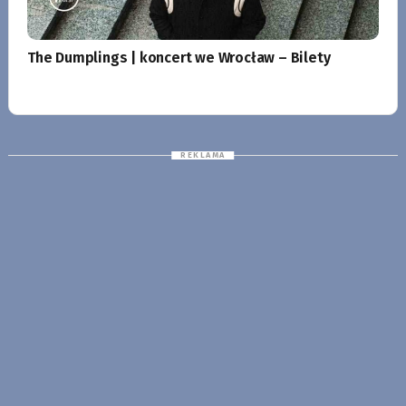
The Dumplings | koncert we Wrocław – Bilety