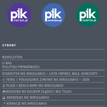
STRONY
NEWSLETTER
O NAS
POLITYKA PRYWATNOŚCI
SYLWESTER WE WROCŁAWIU – LISTA IMPREZ, BALE, KONCERTY
⛄️ FERIE / PÓŁKOLONIE ZIMOWE WE WROCŁAWIU – 2026
⛱️ PLAŻE I BEACH BARY WE WROCŁAWIU
⛺️WEEKEND NA DOLNYM ŚLĄSKU I NIE TYLKO
🔮 ANDRZEJKI WE WROCŁAWIU
📍 ATRAKCJE WE WROCŁAWIU