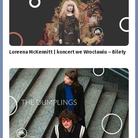
Loreena McKennitt | koncert we Wrocławiu – Bilety