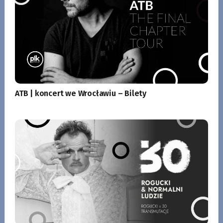
ATB | koncert we Wrocławiu – Bilety