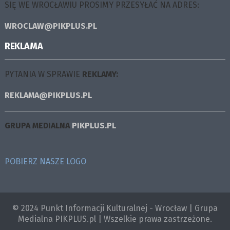
SIĘ WE WROCŁAWIU PROSIMY PRZESYŁAĆ NA ADRES:
WROCLAW@PIKPLUS.PL
REKLAMA
PYTANIA W SPRAWIE
REKLAMY:
REKLAMA@PIKPLUS.PL
GRUPA MEDIALNA
PIKPLUS.PL
POBIERZ NASZE LOGO
© 2024 Punkt Informacji Kulturalnej - Wrocław | Grupa
Medialna PIKPLUS.pl | Wszelkie prawa zastrzeżone.