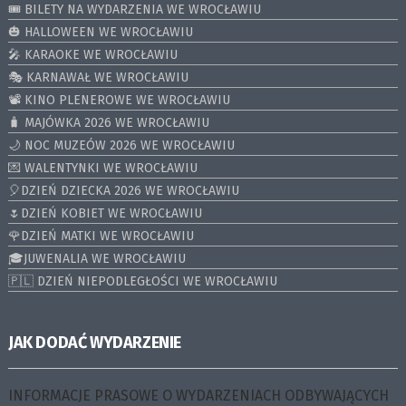
🎟️ BILETY NA WYDARZENIA WE WROCŁAWIU
🎃 HALLOWEEN WE WROCŁAWIU
🎤 KARAOKE WE WROCŁAWIU
🎭 KARNAWAŁ WE WROCŁAWIU
📽️ KINO PLENEROWE WE WROCŁAWIU
🧳 MAJÓWKA 2026 WE WROCŁAWIU
🌙 NOC MUZEÓW 2026 WE WROCŁAWIU
💌 WALENTYNKI WE WROCŁAWIU
🎈DZIEŃ DZIECKA 2026 WE WROCŁAWIU
🌷DZIEŃ KOBIET WE WROCŁAWIU
🌹DZIEŃ MATKI WE WROCŁAWIU
🎓JUWENALIA WE WROCŁAWIU
🇵🇱 DZIEŃ NIEPODLEGŁOŚCI WE WROCŁAWIU
JAK DODAĆ WYDARZENIE
INFORMACJE PRASOWE O WYDARZENIACH ODBYWAJĄCYCH