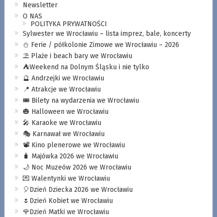
Newsletter
O NAS
POLITYKA PRYWATNOŚCI
Sylwester we Wrocławiu – lista imprez, bale, koncerty
⛄️ Ferie / półkolonie Zimowe we Wrocławiu – 2026
⛱️ Plaże i beach bary we Wrocławiu
⛺️Weekend na Dolnym Śląsku i nie tylko
🔮 Andrzejki we Wrocławiu
📍 Atrakcje we Wrocławiu
🎟️ Bilety na wydarzenia we Wrocławiu
🎃 Halloween we Wrocławiu
🎤 Karaoke we Wrocławiu
🎭 Karnawał we Wrocławiu
📽️ Kino plenerowe we Wrocławiu
🧳 Majówka 2026 we Wrocławiu
🌙 Noc Muzeów 2026 we Wrocławiu
💌 Walentynki we Wrocławiu
🎈Dzień Dziecka 2026 we Wrocławiu
🌷Dzień Kobiet we Wrocławiu
🌹Dzień Matki we Wrocławiu