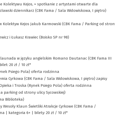
e Kolektywu Kejos, + spotkanie z artystami otwarte dla
cławski dziennikarz (CBK Fama / Sala Widowiskowa, I piętro)
ow Kolektyw Kejos Jakub Karmowski (CBK Fama / Parking od stron
wicz i Łukasz Krawiec (Boisko SP nr 98)
, klaunada w języku angielskim Romano Dautanac (CBK Fama III
et: 20 zł / 10 zł*
Rynek Psiego Pola) oferta rodzinna
emia Cyrkowa (CBK Fama / Sala Widowiskowa, I piętro) zapisy
 Opieka i Troska (Rynek Psiego Pola) oferta rodzinna
a parking od strony ulicy Sycowskiej)
ma Biblioteka)
rzy Wesoły Klaun Świetliki Atrakcje Cyrkowe (CBK Fama /
a | kategoria 6+ | bilety: 20 zł / 10 zł*