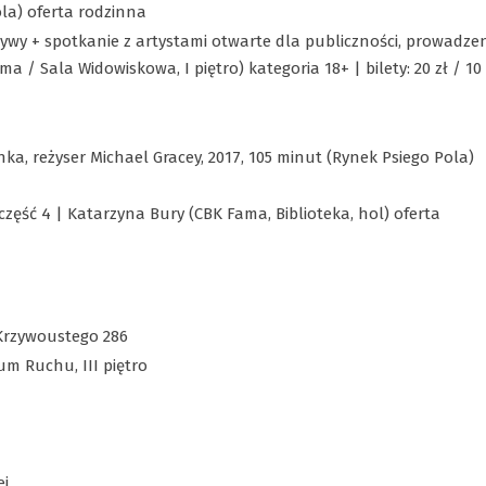
la) oferta rodzinna
ywy + spotkanie z artystami otwarte dla publiczności, prowadzen
a / Sala Widowiskowa, I piętro) kategoria 18+ | bilety: 20 zł / 10 
nka, reżyser Michael Gracey, 2017, 105 minut (Rynek Psiego Pola)
część 4 | Katarzyna Bury (CBK Fama, Biblioteka, hol) oferta
Krzywoustego 286
m Ruchu, III piętro
ej