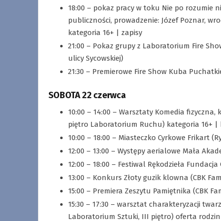
18:00 – pokaz pracy w toku Nie po rozumie ni
publiczności, prowadzenie: Józef Poznar, wro
kategoria 16+ | zapisy
21:00 – Pokaz grupy z Laboratorium Fire Sh
ulicy Sycowskiej)
21:30 – Premierowe Fire Show Kuba Puchatkie
SOBOTA 22 czerwca
10:00 – 14:00 – Warsztaty Komedia fizyczna
piętro Laboratorium Ruchu) kategoria 16+ | bil
10:00 – 18:00 – Miasteczko Cyrkowe Frikart (
12:00 – 13:00 – Występy aerialowe Mała Akad
12:00 – 18:00 – Festiwal Rękodzieła Fundacja
13:00 – Konkurs Złoty guzik klowna (CBK Fam
15:00 – Premiera Zeszytu Pamiętnika (CBK Fa
15:30 – 17:30 – warsztat charakteryzacji twa
Laboratorium Sztuki, III piętro) oferta rodzinn