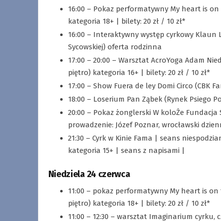
16:00 – Pokaz performatywny My heart is on
kategoria 18+ | bilety: 20 zł / 10 zł*
16:00 – Interaktywny występ cyrkowy Klaun Lu
Sycowskiej) oferta rodzinna
17:00 – 20:00 – Warsztat AcroYoga Adam Nied
piętro) kategoria 16+ | bilety: 20 zł / 10 zł*
17:00 – Show Fuera de ley Domi Circo (CBK Fama 
18:00 – Loserium Pan Ząbek (Rynek Psiego Po
20:00 – Pokaz żonglerski W koloŻe Fundacja 
prowadzenie: Józef Poznar, wrocławski dzienni
21:30 – Cyrk w Kinie Fama | seans niespodzian
kategoria 15+ | seans z napisami |
Niedziela 24 czerwca
11:00 – pokaz performatywny My heart is on
piętro) kategoria 18+ | bilety: 20 zł / 10 zł*
11:00 – 12:30 – warsztat Imaginarium cyrku, c