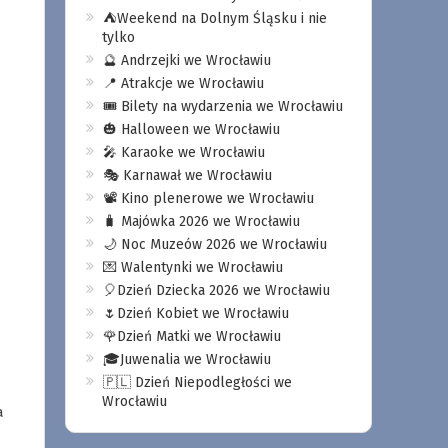
⛺️Weekend na Dolnym Śląsku i nie
tylko
🔮 Andrzejki we Wrocławiu
📍 Atrakcje we Wrocławiu
🎟️ Bilety na wydarzenia we Wrocławiu
🎃 Halloween we Wrocławiu
🎤 Karaoke we Wrocławiu
🎭 Karnawał we Wrocławiu
📽️ Kino plenerowe we Wrocławiu
🧳 Majówka 2026 we Wrocławiu
🌙 Noc Muzeów 2026 we Wrocławiu
💌 Walentynki we Wrocławiu
🎈Dzień Dziecka 2026 we Wrocławiu
🌷Dzień Kobiet we Wrocławiu
🌹Dzień Matki we Wrocławiu
🎓Juwenalia we Wrocławiu
🇵🇱 Dzień Niepodległości we
Wrocławiu
a