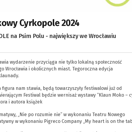
kowy Cyrkopole 2024
OLE na Psim Polu - największy we Wrocławiu
wia wydarzenie przyciąga nie tylko lokalną społeczność
ego Wrocławia i okolicznych miast. Tegoroczna edycja
klaunady.
 figura nam stawia, będą towarzyszyły festiwalowi już od
erającym Festiwal będzie wernisaż wystawy “Klaun Moko – c
ora i autora książek
matywy, „Nie po rozumie nie” w wykonaniu Teatru Nowego
tywny w wykonaniu Pigreco Company „My heart is on the tab