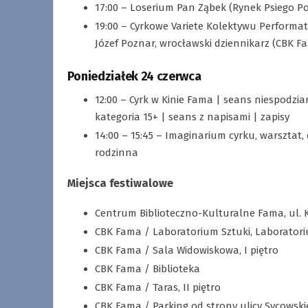
17:00 – Loserium Pan Ząbek (Rynek Psiego Po
19:00 – Cyrkowe Variete Kolektywu Performat
Józef Poznar, wrocławski dziennikarz (CBK Fam
Poniedziałek 24 czerwca
12:00 – Cyrk w Kinie Fama | seans niespodzia
kategoria 15+ | seans z napisami | zapisy
14:00 – 15:45 – Imaginarium cyrku, warsztat, 
rodzinna
Miejsca festiwalowe
Centrum Biblioteczno-Kulturalne Fama, ul. 
CBK Fama / Laboratorium Sztuki, Laboratoriu
CBK Fama / Sala Widowiskowa, I piętro
CBK Fama / Biblioteka
CBK Fama / Taras, II piętro
CBK Fama / Parking od strony ulicy Sycowski