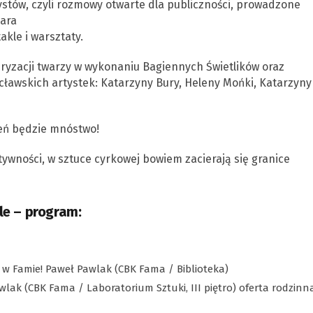
ystów, czyli rozmowy otwarte dla publiczności, prowadzone
nara
kle i warsztaty.
ryzacji twarzy w wykonaniu Bagiennych Świetlików oraz
ławskich artystek: Katarzyny Bury, Heleny Mońki, Katarzyny
eń będzie mnóstwo!
ywności, w sztuce cyrkowej bowiem zacierają się granice
e – program:
 w Famie! Paweł Pawlak (CBK Fama / Biblioteka)
awlak (CBK Fama / Laboratorium Sztuki, III piętro) oferta rodzinn