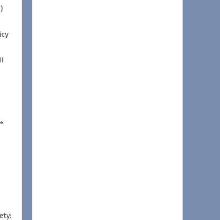
)
icy
II
*
ety: