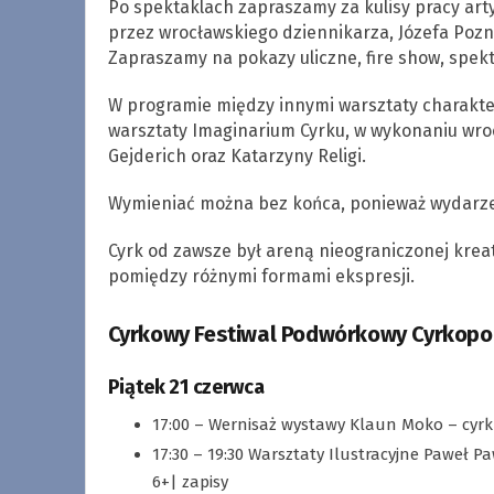
Po spektaklach zapraszamy za kulisy pracy art
przez wrocławskiego dziennikarza, Józefa Poz
Zapraszamy na pokazy uliczne, fire show, spekta
W programie między innymi warsztaty charakte
warsztaty Imaginarium Cyrku, w wykonaniu wroc
Gejderich oraz Katarzyny Religi.
Wymieniać można bez końca, ponieważ wydarz
Cyrk od zawsze był areną nieograniczonej kreat
pomiędzy różnymi formami ekspresji.
Cyrkowy Festiwal Podwórkowy Cyrkopol
Piątek 21 czerwca
17:00 – Wernisaż wystawy Klaun Moko – cyrk
17:30 – 19:30 Warsztaty Ilustracyjne Paweł P
6+| zapisy