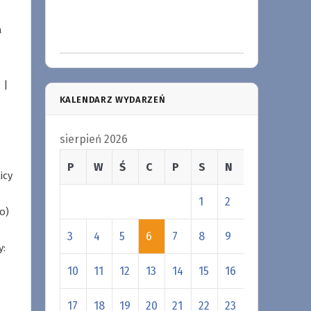
a
 |
KALENDARZ WYDARZEŃ
sierpień 2026
P
W
Ś
C
P
S
N
icy
1
2
o)
3
4
5
6
7
8
9
y:
10
11
12
13
14
15
16
17
18
19
20
21
22
23