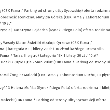
ię (CBK Fama / Parking od strony ulicy Sycowskiej) oferta rodzinn
ć, obecność sceniczna, Matylda Górska (CBK Fama / Laboratorium
/ 10 zł*
część 2 | Katarzyna Gejderich (Rynek Psiego Pola) oferta rodzinna
rzy Wesoły Klaun Świetliki Atrakcje Cyrkowe (CBK Fama /
na | kategoria 6+ | bilety: 20 zł / 10 zł*od każdego uczestnika
ma / Taras, II piętro) kategoria 18+ | bilety: 20 zł / 10 zł*
dek i Głupie Figle Zoran Vukić (CBK Fama / Parking od strony ul
 Kamil Żongler Malecki (CBK Fama / Laboratorium Ruchu, III piętr
część 3 Helena Mońka (Rynek Psiego Pola) oferta rodzinna | bilet
Malecki (CBK Fama / Parking od strony ulicy Sycowskiej) oferta