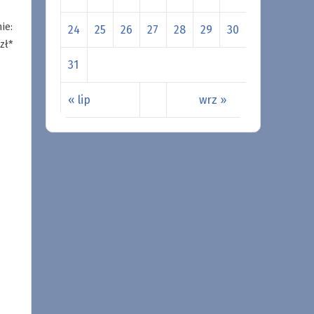
ie:
24
25
26
27
28
29
30
zł*
31
« lip
wrz »