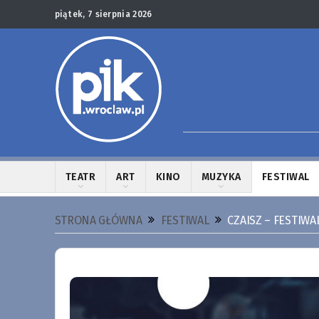
piątek, 7 sierpnia 2026
TEATR
ART
KINO
MUZYKA
FESTIWAL
STRONA GŁÓWNA
FESTIWAL
CZAISZ – FESTIWA