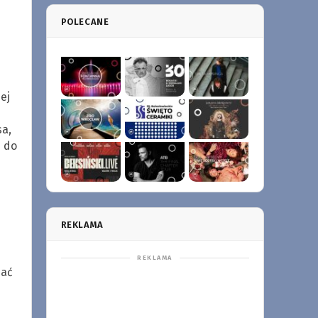
POLECANE
ej
a,
ę do
REKLAMA
iać