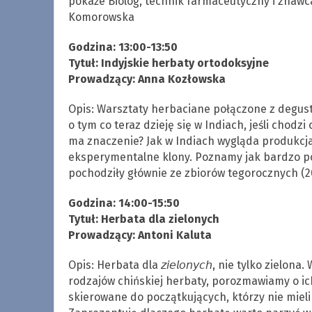
pokaże Biolog, technik farmaceutyczny i znawca
Komorowska
Godzina: 13:00-13:50
Tytuł: Indyjskie herbaty ortodoksyjne
Prowadzący: Anna Kozłowska
Opis: Warsztaty herbaciane połączone z degust
o tym co teraz dzieję się w Indiach, jeśli chodz
ma znaczenie? Jak w Indiach wygląda produkcja 
eksperymentalne klony. Poznamy jak bardzo p
pochodziły głównie ze zbiorów tegorocznych (2
Godzina: 14:00-15:50
Tytuł: Herbata dla zielonych
Prowadzący: Antoni Kaluta
Opis: Herbata dla 𝘻𝘪𝘦𝘭𝘰𝘯𝘺𝘤𝘩, nie tylko zi
rodzajów chińskiej herbaty, porozmawiamy o ic
skierowane do początkujących, którzy nie mieli 