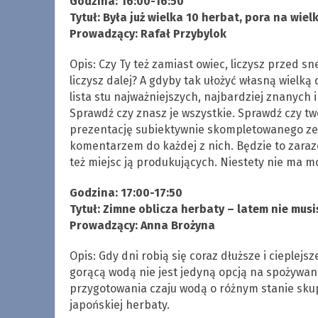
Godzina: 16:00-16:50
Tytuł: Była już wielka 10 herbat, pora na wie
Prowadzący: Rafał Przybylok
Opis: Czy Ty też zamiast owiec, liczysz przed sn
liczysz dalej? A gdyby tak ułożyć własną wielką 
lista stu najważniejszych, najbardziej znanych
Sprawdź czy znasz je wszystkie. Sprawdź czy tw
prezentację subiektywnie skompletowanego zes
komentarzem do każdej z nich. Będzie to zaraz
też miejsc ją produkujących. Niestety nie ma moż
Godzina: 17:00-17:50
Tytuł: Zimne oblicza herbaty – latem nie musi
Prowadzący: Anna Brożyna
Opis: Gdy dni robią się coraz dłuższe i cieplejs
gorącą wodą nie jest jedyną opcją na spożywani
przygotowania czaju wodą o różnym stanie skupi
japońskiej herbaty.