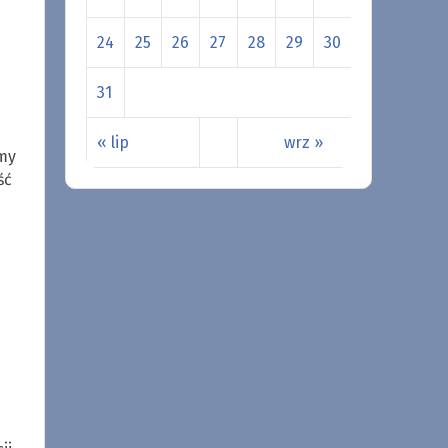
24
25
26
27
28
29
30
31
« lip
wrz »
amy
ść