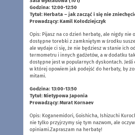
Sala wykładowa (101)
Godzina: 12:00-12:50
Tytuł: Herbata – jak zacząć i się nie zniechęci
Prowadzący: Kamil Kołodziejczyk
Opis: Pijasz na co dzień herbatę, ale nigdy ni
dostępne torebki z zamkniętym w środku suszem
ale wydaje ci się, że nie będziesz w stanie ic
termometru i innych gadżetów, a w dodatku taka
dostępne jest w popularnych dyskontach. Jeśli
w której opowiem jak podejść do herbaty, by zo
mitami.
Godzina: 13:00-13:50
Tytuł: Nietypowa Japonia
Prowadzący: Murat Kornaev
Opis: Koganemidori, Goishicha, Ishizuchi Kuroc
nie tylko przyjrzymy się tym nazwom, ale oczywi
opiniami.Zapraszam na herbatę!