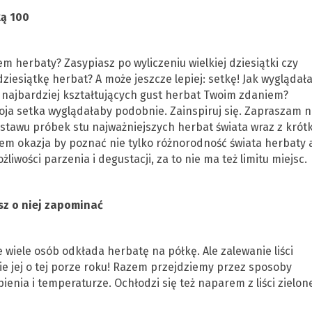
lką 100
em herbaty? Zasypiasz po wyliczeniu wielkiej dziesiątki czy
dziesiątkę herbat? A może jeszcze lepiej: setkę! Jak wyglądał
 i najbardziej kształtujących gust herbat Twoim zdaniem?
oja setka wyglądałaby podobnie. Zainspiruj się. Zapraszam n
tawu próbek stu najważniejszych herbat świata wraz z krót
em okazja by poznać nie tylko różnorodność świata herbaty 
liwości parzenia i degustacji, za to nie ma też limitu miejsc.
sz o niej zapominać
ze wiele osób odkłada herbatę na półkę. Ale zalewanie liści
e jej o tej porze roku! Razem przejdziemy przez sposoby
enia i temperaturze. Ochłodzi się też naparem z liści zielon