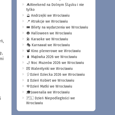
⛺️Weekend na Dolnym Śląsku i nie
tylko
🔮 Andrzejki we Wrocławiu
📍 Atrakcje we Wrocławiu
🎟️ Bilety na wydarzenia we Wrocławiu
🎃 Halloween we Wrocławiu
🎤 Karaoke we Wrocławiu
ń,
🎭 Karnawał we Wrocławiu
📽️ Kino plenerowe we Wrocławiu
ę,
🧳 Majówka 2026 we Wrocławiu
mi
🌙 Noc Muzeów 2026 we Wrocławiu
💌 Walentynki we Wrocławiu
🎈Dzień Dziecka 2026 we Wrocławiu
🌷Dzień Kobiet we Wrocławiu
🌹Dzień Matki we Wrocławiu
🎓Juwenalia we Wrocławiu
i
🇵🇱 Dzień Niepodległości we
Wrocławiu