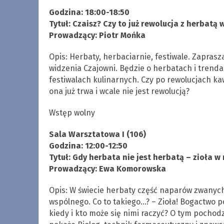
Godzina: 18:00-18:50
Tytuł: Czaisz? Czy to już rewolucja z herbatą 
Prowadzący: Piotr Mońka
Opis: Herbaty, herbaciarnie, festiwale. Zapras
widzenia Czajowni. Będzie o herbatach i trenda
festiwalach kulinarnych. Czy po rewolucjach k
ona już trwa i wcale nie jest rewolucją?
Wstęp wolny
Sala Warsztatowa I (106)
Godzina: 12:00-12:50
Tytuł: Gdy herbata nie jest herbatą – zio
Prowadzący: Ewa Komorowska
Opis: W świecie herbaty część naparów zwanych
wspólnego. Co to takiego…? – Zioła! Bogactwo pol
kiedy i kto może się nimi raczyć? O tym pochod