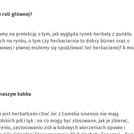
w roli głównej?
zamy na prelekcję o tym, jak wygląda rynek herbaty z punktu
ch na rynku, o tym czy herbaciarnia to dobry biznes oraz o
awowej i piwnej możemy się spodziewać też herbacianej? A mo
ła w naszym kubku
 jest herbatkami choć nic z Camelia sinensis nie mają
skich pól i łąk : na co mogą być stosowane, jak je zbierać,
zeniu, zastosowaniu ziół w ludowych wierzeniach opowie i