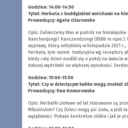
Godzina: 14:00-14:50
Tytuł: Herbata z buddyjskimi mnichami na hi
Prowadzący: Agata Ożarowska
Opis: Zabierzemy Was w podróż na himalajskie s
Kanchenjungi/ Kanczendzongi (8586 m.npm.). W t
wyprawy, którą odbyliśmy w listopadzie 2021 r
herbata, tym razem tradycyjna wg receptury pl
kiedy cały dzień modlili się o pokój na świeci
dalszej wędrówki na większej wysokości. Serde
Godzina: 15:00-15:50
Tytuł: Czy w dziecięcym kubku mogą znaleźć s
Prowadzący: Ewa Komorowska
Opis: Herbatki ziołowe od lat stosowane są p
Milusińskim? Czy Dzieci mogą pić zioła, a jeśli
wątpliwości. Pokaże konkretne ziółka i jak je