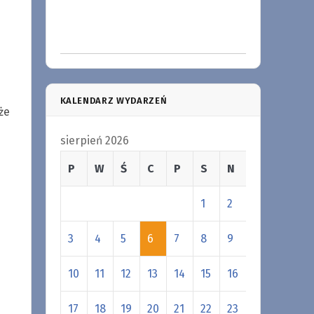
KALENDARZ WYDARZEŃ
że
sierpień 2026
P
W
Ś
C
P
S
N
1
2
3
4
5
6
7
8
9
10
11
12
13
14
15
16
17
18
19
20
21
22
23