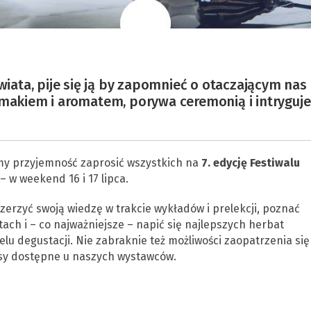
ata, pije się ją by zapomnieć o otaczającym nas
smakiem i aromatem, porywa ceremonią i intryguje
my przyjemność zaprosić wszystkich na
7. edycję Festiwalu
 w weekend 16 i 17 lipca.
zerzyć swoją wiedzę w trakcie wykładów i prelekcji, poznać
ach i – co najważniejsze – napić się najlepszych herbat
lu degustacji. Nie zabraknie też możliwości zaopatrzenia się
tesy dostępne u naszych wystawców.