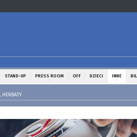
STAND-UP
PRESS ROOM
OFF
DZIECI
INNE
BI
L HERBATY