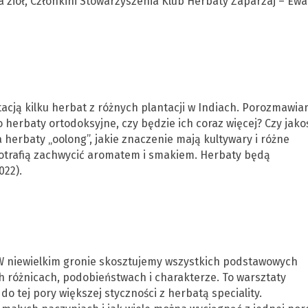
 ziół, Członkini Stowarzyszenia Klub Herbaty Zaparzaj – Ewa
acją kilku herbat z różnych plantacji w Indiach. Porozmawi
i o herbaty ortodoksyjne, czy będzie ich coraz więcej? Czy jako
herbaty „oolong”, jakie znaczenie mają kultywary i różne
otrafią zachwycić aromatem i smakiem. Herbaty będą
022).
elona. W niewielkim gronie skosztujemy wszystkich podstawowych
h różnicach, podobieństwach i charakterze. To warsztaty
do tej pory większej styczności z herbatą speciality.