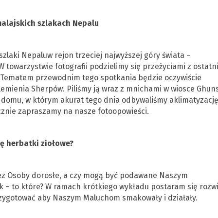
malajskich szlakach Nepalu
zlaki Nepaluw rejon trzeciej najwyższej góry świata –
owarzystwie fotografii podzielimy się przeżyciami z ostatni
.,. Tematem przewodnim tego spotkania będzie oczywiście
emienia Sherpów. Piliśmy ją wraz z mnichami w wiosce Ghuns
e w domu, w którym akurat tego dnia odbywaliśmy aklimatyzacj
cznie zapraszamy na nasze fotoopowieści.
ię herbatki ziołowe?
rzez Osoby dorosłe, a czy mogą być podawane Naszym
 tak – to które? W ramach krótkiego wykładu postaram się rozw
 przygotować aby Naszym Maluchom smakowały i działały.