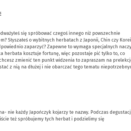
ć
e odważyłeś się spróbować czegoś innego niż powszechnie
? Słyszałeś o wybitnych herbatach z Japonii, Chin czy Korei
h odpowiednio zaparzyć? Zapewne to wymaga specjalnych naczy
 herbata kosztuje fortunę, więc pozostaje pić tylko to, co
 chcesz zmienić ten punkt widzenia to zapraszam na prelekcj
stać z nią na dłużej i nie obarczać tego tematu niepotrzebny
ha- nie każdy Japończyk kojarzy te nazwy. Podczas degustacj
ście też spróbujemy tych herbat i podzielimy się