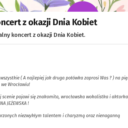
ncert z okazji Dnia Kobiet
ny koncert z okazji Dnia Kobiet.
szystkie ( A najlepiej jak druga połówka zaprosi Was ? ) na pi
a we Wrocławiu!
 scenie pojawi się znakomita, wrocławska wokalistka i aktorka
INA JEŻEWSKA !
arzonych niezwykłym talentem i charyzmą oraz nienaganną