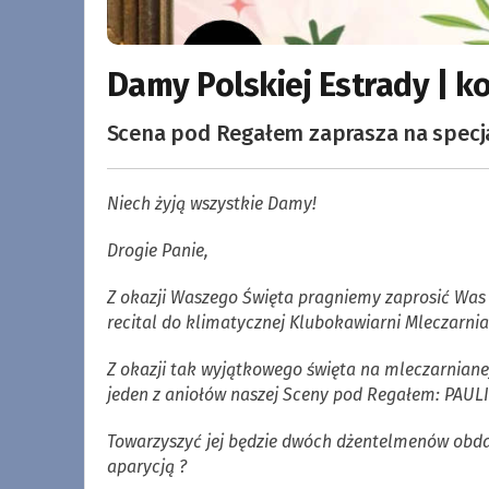
Damy Polskiej Estrady | ko
Scena pod Regałem zaprasza na specjal
Niech żyją wszystkie Damy!
Drogie Panie,
Z okazji Waszego Święta pragniemy zaprosić Was w
recital do klimatycznej Klubokawiarni Mleczarni
Z okazji tak wyjątkowego święta na mleczarnianej
jeden z aniołów naszej Sceny pod Regałem: PAUL
Towarzyszyć jej będzie dwóch dżentelmenów obd
aparycją ?