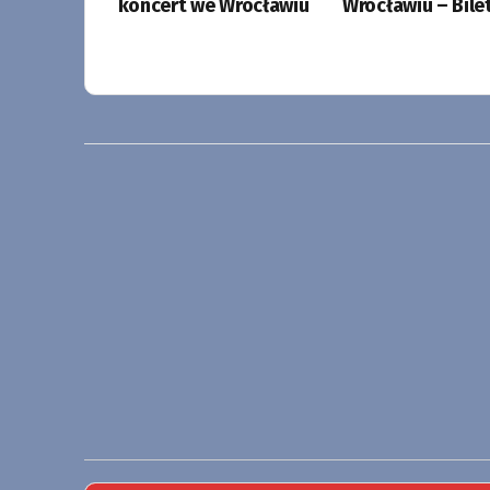
koncert we Wrocławiu
Wrocławiu – Bile