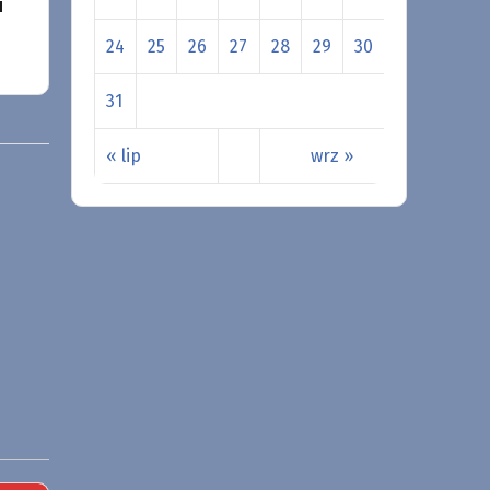
u
24
25
26
27
28
29
30
31
« lip
wrz »