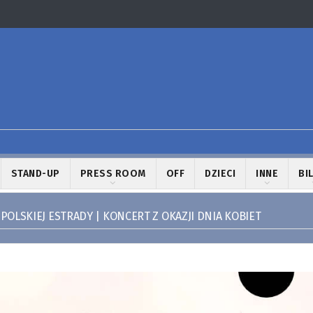
STAND-UP
PRESS ROOM
OFF
DZIECI
INNE
BI
POLSKIEJ ESTRADY | KONCERT Z OKAZJI DNIA KOBIET