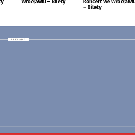
ty
Wrocławiu – Bilety
koncert we Wrocławi
– Bilety