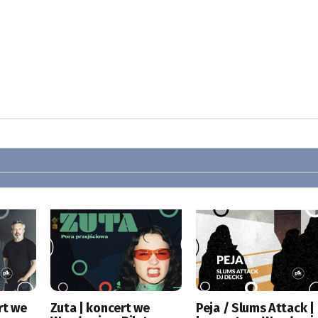
rt we
Zuta | koncert we
Peja / Slums Attack |