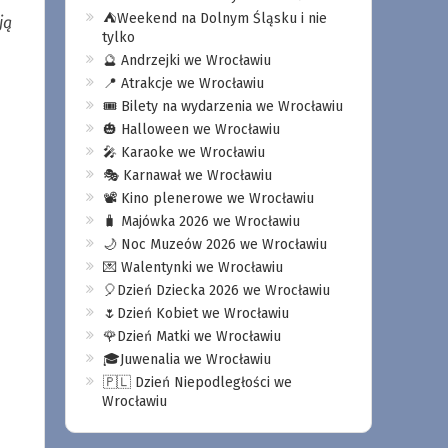
⛺️Weekend na Dolnym Śląsku i nie
ją
tylko
🔮 Andrzejki we Wrocławiu
📍 Atrakcje we Wrocławiu
🎟️ Bilety na wydarzenia we Wrocławiu
🎃 Halloween we Wrocławiu
🎤 Karaoke we Wrocławiu
🎭 Karnawał we Wrocławiu
📽️ Kino plenerowe we Wrocławiu
🧳 Majówka 2026 we Wrocławiu
🌙 Noc Muzeów 2026 we Wrocławiu
💌 Walentynki we Wrocławiu
🎈Dzień Dziecka 2026 we Wrocławiu
🌷Dzień Kobiet we Wrocławiu
🌹Dzień Matki we Wrocławiu
🎓Juwenalia we Wrocławiu
🇵🇱 Dzień Niepodległości we
Wrocławiu