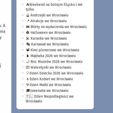
⛺️Weekend na Dolnym Śląsku i nie
tylko
🔮 Andrzejki we Wrocławiu
📍 Atrakcje we Wrocławiu
. A
🎟️ Bilety na wydarzenia we Wrocławiu
nia
🎃 Halloween we Wrocławiu
y
🎤 Karaoke we Wrocławiu
🎭 Karnawał we Wrocławiu
📽️ Kino plenerowe we Wrocławiu
🧳 Majówka 2026 we Wrocławiu
🌙 Noc Muzeów 2026 we Wrocławiu
j
💌 Walentynki we Wrocławiu
🎈Dzień Dziecka 2026 we Wrocławiu
🌷Dzień Kobiet we Wrocławiu
🌹Dzień Matki we Wrocławiu
🎓Juwenalia we Wrocławiu
🇵🇱 Dzień Niepodległości we
Wrocławiu