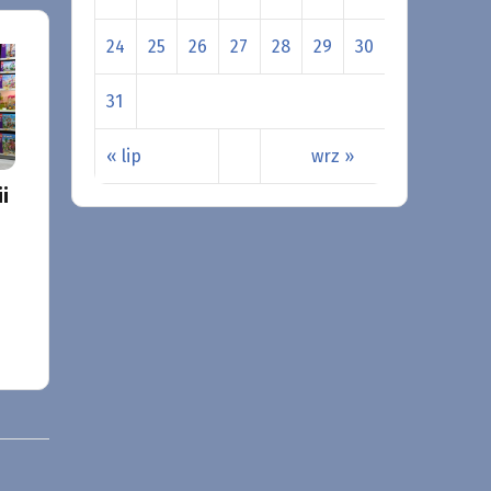
24
25
26
27
28
29
30
31
« lip
wrz »
i