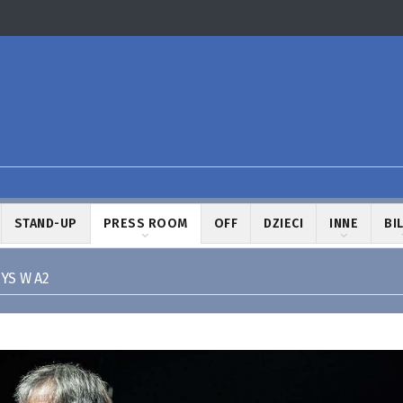
STAND-UP
PRESS ROOM
OFF
DZIECI
INNE
BI
YS W A2