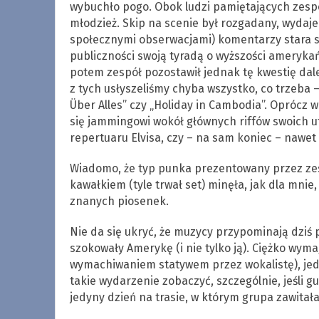
wybuchło pogo. Obok ludzi pamiętających zesp
młodzież. Skip na scenie był rozgadany, wydaj
społecznymi obserwacjami) komentarzy stara s
publiczności swoją tyradą o wyższości ameryka
potem zespół pozostawił jednak tę kwestię dal
z tych usłyszeliśmy chyba wszystko, co trzeba – m.
Über Alles” czy „Holiday in Cambodia”. Oprócz w
się jammingowi wokół głównych riffów swoich u
repertuaru Elvisa, czy – na sam koniec – naw
Wiadomo, że typ punka prezentowany przez zes
kawałkiem (tyle trwał set) minęła, jak dla mnie
znanych piosenek.
Nie da się ukryć, że muzycy przypominają dziś 
szokowały Amerykę (i nie tylko ją). Ciężko wy
wymachiwaniem statywem przez wokalistę), jedn
takie wydarzenie zobaczyć, szczególnie, jeśli gu
jedyny dzień na trasie, w którym grupa zawitała