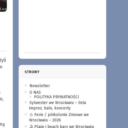
yli
o
STRONY
Newsletter
n
O NAS
POLITYKA PRYWATNOŚCI
o,
Sylwester we Wrocławiu – lista
imprez, bale, koncerty
⛄️ Ferie / półkolonie Zimowe we
Wrocławiu – 2026
eną
⛱️ Plaże i beach bary we Wrocławiu