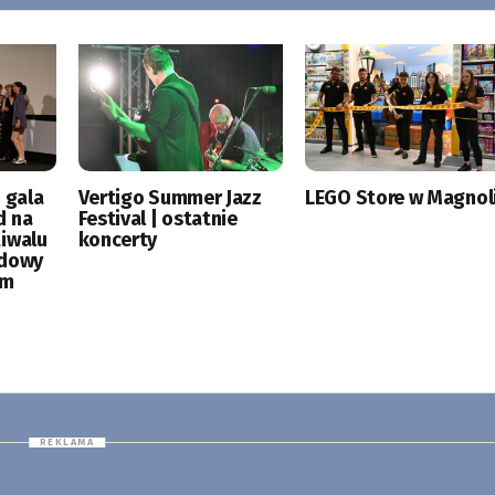
 gala
Vertigo Summer Jazz
LEGO Store w Magnoli
d na
Festival | ostatnie
tiwalu
koncerty
odowy
ym