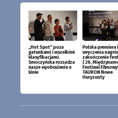
„Hot Spot” poza
Polska premiera i
gatunkami i wszelkimi
wręczenia nagró
klasyfikacjami.
zakończenie fes
Smoczyńska rozsadza
| 26. Międzynar
nasze wyobrażenie o
Festiwal Filmow
kinie
TAURON Nowe
Horyzonty