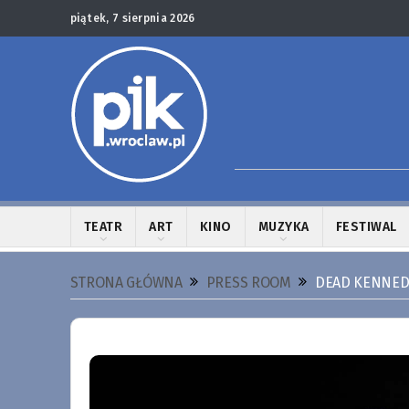
piątek, 7 sierpnia 2026
TEATR
ART
KINO
MUZYKA
FESTIWAL
STRONA GŁÓWNA
PRESS ROOM
DEAD KENNED