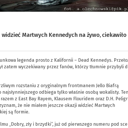
i widzieć Martwych Kennedych na żywo, ciekawiło
unkowa legenda prosto z Kalifornii – Dead Kennedys. Przełoż
był zatem wyczekiwany przez fanów, którzy tłumnie przybyli d
urzliwym rozstaniu z oryginalnym frontmanem Jello Biafrą
 najsłynniejszego odbiega tylko właśnie osobą wokalisty. Te
 razem z East Bay Rayem, Klausem Flouridem oraz D.H. Peligr
zyznam, że nie miałem jeszcze okazji widzieć Martwych
iej są formie.
ilmu „Dobry, zły i brzydki”, już od pierwszego numeru pod sc