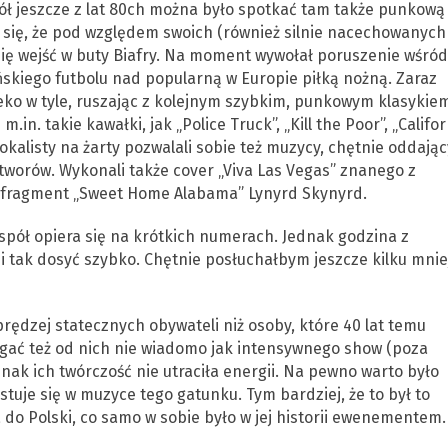
ół jeszcze z lat 80ch można było spotkać tam także punkową
e się, że pod względem swoich (również silnie nacechowanych
ię wejść w buty Biafry. Na moment wywołał poruszenie wśród
ńskiego futbolu nad popularną w Europie piłką nożną. Zaraz
eko w tyle, ruszając z kolejnym szybkim, punkowym klasykiem
in. takie kawałki, jak „Police Truck”, „Kill the Poor”, „Califor
okalisty na żarty pozwalali sobie też muzycy, chętnie oddając
tworów. Wykonali także cover „Viva Las Vegas” znanego z
et fragment „Sweet Home Alabama” Lynyrd Skynyrd.
pół opiera się na krótkich numerach. Jednak godzina z
, i tak dosyć szybko. Chętnie posłuchałbym jeszcze kilku mnie
prędzej statecznych obywateli niż osoby, które 40 lat temu
magać też od nich nie wiadomo jak intensywnego show (poza
ak ich twórczość nie utraciła energii. Na pewno warto było
stuje się w muzyce tego gatunku. Tym bardziej, że to był to
 do Polski, co samo w sobie było w jej historii ewenementem.