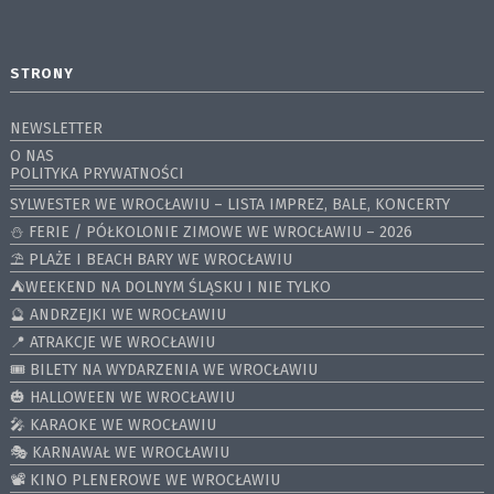
STRONY
NEWSLETTER
O NAS
POLITYKA PRYWATNOŚCI
SYLWESTER WE WROCŁAWIU – LISTA IMPREZ, BALE, KONCERTY
⛄️ FERIE / PÓŁKOLONIE ZIMOWE WE WROCŁAWIU – 2026
⛱️ PLAŻE I BEACH BARY WE WROCŁAWIU
⛺️WEEKEND NA DOLNYM ŚLĄSKU I NIE TYLKO
🔮 ANDRZEJKI WE WROCŁAWIU
📍 ATRAKCJE WE WROCŁAWIU
🎟️ BILETY NA WYDARZENIA WE WROCŁAWIU
🎃 HALLOWEEN WE WROCŁAWIU
🎤 KARAOKE WE WROCŁAWIU
🎭 KARNAWAŁ WE WROCŁAWIU
📽️ KINO PLENEROWE WE WROCŁAWIU