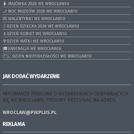
🧳 MAJÓWKA 2026 WE WROCŁAWIU
🌙 NOC MUZEÓW 2026 WE WROCŁAWIU
💌 WALENTYNKI WE WROCŁAWIU
🎈DZIEŃ DZIECKA 2026 WE WROCŁAWIU
🌷DZIEŃ KOBIET WE WROCŁAWIU
🌹DZIEŃ MATKI WE WROCŁAWIU
🎓JUWENALIA WE WROCŁAWIU
🇵🇱 DZIEŃ NIEPODLEGŁOŚCI WE WROCŁAWIU
JAK DODAĆ WYDARZENIE
INFORMACJE PRASOWE O WYDARZENIACH ODBYWAJĄCYCH
SIĘ WE WROCŁAWIU PROSIMY PRZESYŁAĆ NA ADRES:
WROCLAW@PIKPLUS.PL
REKLAMA