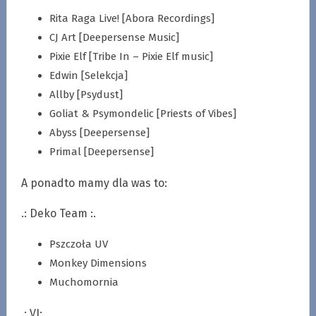
Rita Raga Live! [Abora Recordings]
CJ Art [Deepersense Music]
Pixie Elf [Tribe In – Pixie Elf music]
Edwin [Selekcja]
Allby [Psydust]
Goliat & Psymondelic [Priests of Vibes]
Abyss [Deepersense]
Primal [Deepersense]
A ponadto mamy dla was to:
.: Deko Team :.
Pszczoła UV
Monkey Dimensions
Muchomornia
.: VJ:.