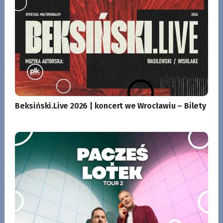
Beksiński.Live 2026 | koncert we Wrocławiu – Bilety