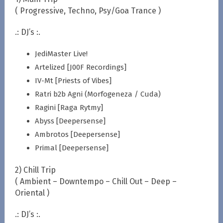
( Progressive, Techno, Psy/Goa Trance )
.: DJ’s :.
JediMaster Live!
Artelized [J00F Recordings]
IV-Mt [Priests of Vibes]
Ratri b2b Agni (Morfogeneza / Cuda)
Ragini [Raga Rytmy]
Abyss [Deepersense]
Ambrotos [Deepersense]
Primal [Deepersense]
2) Chill Trip
( Ambient – Downtempo – Chill Out – Deep –
Oriental )
.: DJ’s :.